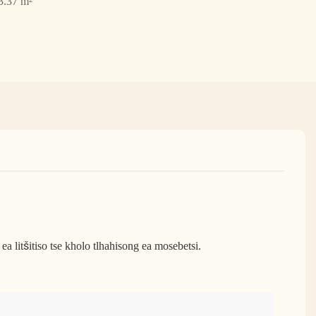
3.37 m²
e ea litšitiso tse kholo tlhahisong ea mosebetsi.