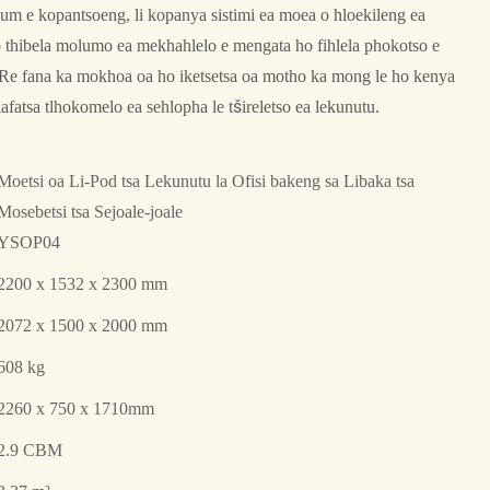
ium e kopantsoeng, li kopanya sistimi ea moea o hloekileng ea
ho thibela molumo ea mekhahlelo e mengata ho fihlela phokotso e
B. Re fana ka mokhoa oa ho iketsetsa oa motho ka mong le ho kenya
afatsa tlhokomelo ea sehlopha le tšireletso ea lekunutu.
Moetsi oa Li-Pod tsa Lekunutu la Ofisi bakeng sa Libaka tsa
Mosebetsi tsa Sejoale-joale
YSOP04
2200 x 1532 x 2300 mm
2072 x 1500 x 2000 mm
608 kg
2260 x 750 x 1710mm
2.9 CBM