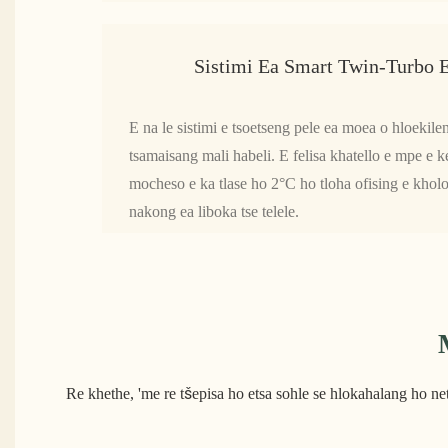
Sistimi Ea Smart Twin-Turbo 
E na le sistimi e tsoetseng pele ea moea o hloekilen
tsamaisang mali habeli. E felisa khatello e mpe e
mocheso e ka tlase ho 2°C ho tloha ofising e kholo
nakong ea liboka tse telele.
Re khethe, 'me re tšepisa ho etsa sohle se hlokahalang ho net