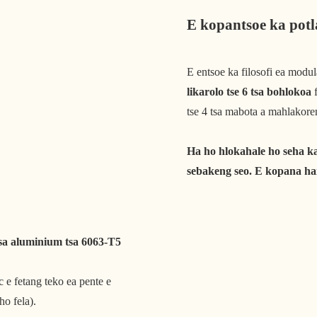
E kopantsoe ka potla
E entsoe ka filosofi ea modu
likarolo tse 6 tsa bohlokoa
f
tse 4 tsa mabota a mahlakore
Ha ho hlokahale ho seha k
sebakeng seo. E kopana ha
 tsa aluminium tsa 6063-T5
c e fetang teko ea pente e
ho fela).