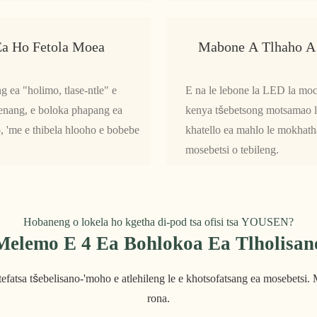
Ea Ho Fetola Moea
Mabone A Tlhaho A
g ea "holimo, tlase-ntle" e
E na le lebone la LED la moc
 kenang, e boloka phapang ea
kenya tšebetsong motsamao le 
, 'me e thibela hlooho e bobebe
khatello ea mahlo le mokhatha
mosebetsi o tebileng.
Hobaneng o lokela ho kgetha di-pod tsa ofisi tsa YOUSEN?
Melemo E 4 Ea Bohlokoa Ea Tlholisan
efatsa tšebelisano-'moho e atlehileng le e khotsofatsang ea mosebetsi. M
rona.