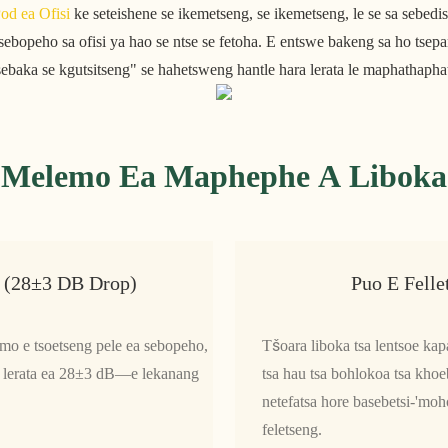
od ea Ofisi
ke seteishene se ikemetseng, se ikemetseng, le se sa sebedi
ebopeho sa ofisi ya hao se ntse se fetoha. E entswe bakeng sa ho tse
sebaka se kgutsitseng" se hahetsweng hantle hara lerata le maphathaphath
Melemo Ea Maphephe A Liboka
g (28±3 DB Drop)
Puo E Fell
lumo e tsoetseng pele ea sebopeho,
Tšoara liboka tsa lentsoe kapa
ea lerata ea 28±3 dB—e lekanang
tsa hau tsa bohlokoa tsa khoe
netefatsa hore basebetsi-'moh
feletseng.