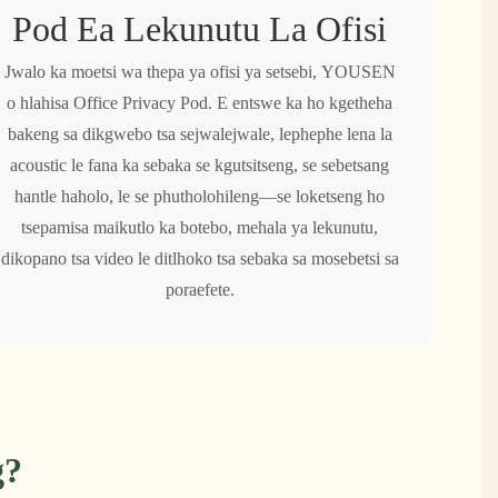
Pod Ea Lekunutu La Ofisi
Jwalo ka moetsi wa thepa ya ofisi ya setsebi, YOUSEN
o hlahisa Office Privacy Pod. E entswe ka ho kgetheha
bakeng sa dikgwebo tsa sejwalejwale, lephephe lena la
acoustic le fana ka sebaka se kgutsitseng, se sebetsang
hantle haholo, le se phutholohileng—se loketseng ho
tsepamisa maikutlo ka botebo, mehala ya lekunutu,
dikopano tsa video le ditlhoko tsa sebaka sa mosebetsi sa
poraefete.
g?