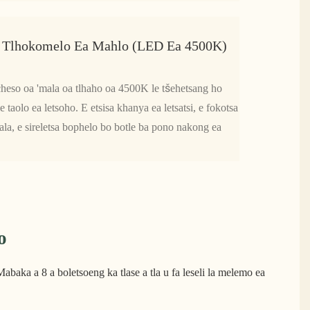
 Tlhokomelo Ea Mahlo (LED Ea 4500K)
heso oa 'mala oa tlhaho oa 4500K le tšehetsang ho
taolo ea letsoho. E etsisa khanya ea letsatsi, e fokotsa
la, e sireletsa bophelo bo botle ba pono nakong ea
o
abaka a 8 a boletsoeng ka tlase a tla u fa leseli la melemo ea