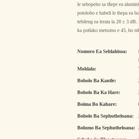
le sebopeho sa tšepe ea alumin
potoloho e habeli le thepa ea 
tebileng ea lerata la 28 ± 3 d
ka potlako metsotso e 45, ho ntl
Nomoro Ea Sehlahisoa:
Mohlala:
Boholo Ba Kantle:
Boholo Ba Ka Hare:
Boima Bo Kahare:
Boholo Ba Sephutheloana:
Bolumo Ba Sephutheloana: