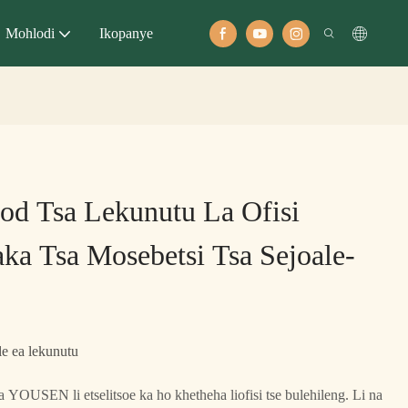
Mohlodi
Ikopanye
od Tsa Lekunutu La Ofisi
ka Tsa Mosebetsi Tsa Sejoale-
le ea lekunutu
a YOUSEN li etselitsoe ka ho khetheha liofisi tse bulehileng. Li na