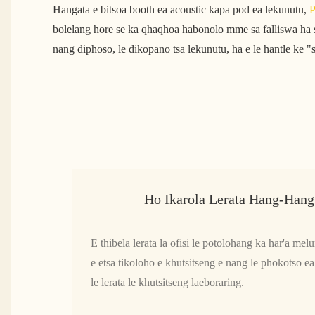
Hangata e bitsoa booth ea acoustic kapa pod ea lekunutu,
P
bolelang hore se ka qhaqhoa habonolo mme sa falliswa ha s
nang diphoso, le dikopano tsa lekunutu, ha e le hantle ke "
Ho Ikarola Lerata Hang-Han
E thibela lerata la ofisi le potolohang ka har'a me
e etsa tikoloho e khutsitseng e nang le phokotso 
le lerata le khutsitseng laeboraring.