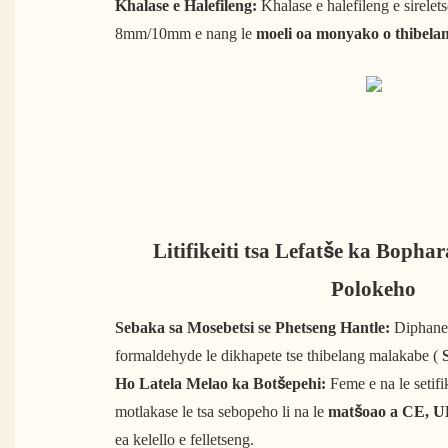
Khalase e Halefileng:
Khalase e halefileng e sirelets
8mm/10mm e nang le
moeli oa monyako o thibelan
Litifikeiti tsa Lefatše ka Bophar
Polokeho
Sebaka sa Mosebetsi se Phetseng Hantle:
Diphanel
formaldehyde le dikhapete tse thibelang malakabe (
Ho Latela Melao ka Botšepehi:
Feme e na le setifi
motlakase le tsa sebopeho li na le
matšoao a CE, U
ea kelello e felletseng.