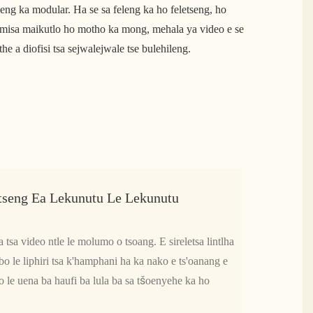
seng ka modular. Ha se sa feleng ka ho feletseng, ho
pamisa maikutlo ho motho ka mong, mehala ya video e se
e a diofisi tsa sejwalejwale tse bulehileng.
etseng Ea Lekunutu Le Lekunutu
 tsa video ntle le molumo o tsoang. E sireletsa lintlha
bo le liphiri tsa k'hamphani ha ka nako e ts'oanang e
o le uena ba haufi ba lula ba sa tšoenyehe ka ho