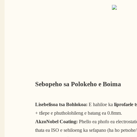
Sebopeho sa Polokeho e Boima
Lisebelisoa tsa Bohlokoa:
E hahiloe ka
liprofaele
+ tšepe e phutholohileng e batang ea 0.8mm.
AkzoNobel Coating:
Phello ea phofo ea electrostati
thata ea ISO e sehiloeng ka sefapano (ha ho petsohe/