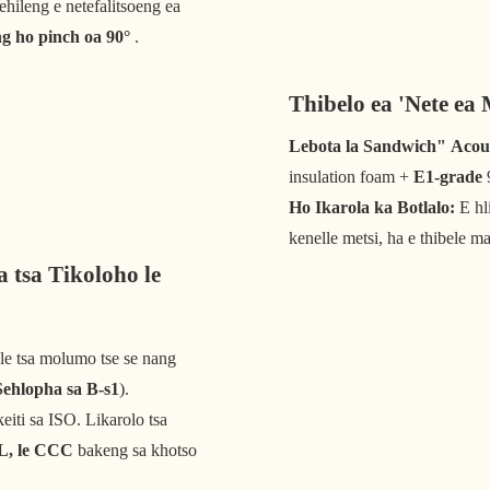
ehileng e netefalitsoeng ea
g ho pinch oa 90°
.
Thibelo ea 'Nete e
Lebota la Sandwich" Acous
insulation foam +
E1-grade
9
Ho Ikarola ka Botlalo:
E hl
kenelle metsi, ha e thibele m
a tsa Tikoloho le
e tsa molumo tse se nang
Sehlopha sa B-s1
).
keiti sa ISO. Likarolo tsa
L, le CCC
bakeng sa khotso