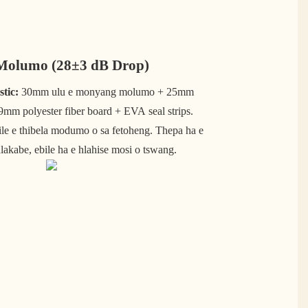
a Molumo (28±3 dB Drop)
tic:
30mm ulu e monyang molumo + 25mm
mm polyester fiber board + EVA seal strips.
ile e thibela modumo o sa fetoheng. Thepa ha e
alakabe, ebile ha e hlahise mosi o tswang.