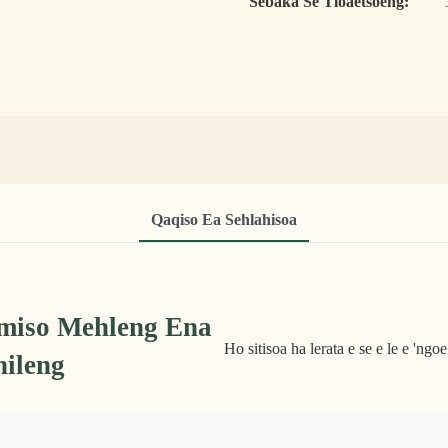
Sebaka Se Tloaetsoeng:
Qaqiso Ea Sehlahisoa
miso Mehleng Ena
Ho sitisoa ha lerata e se e le e 'ngo
hileng