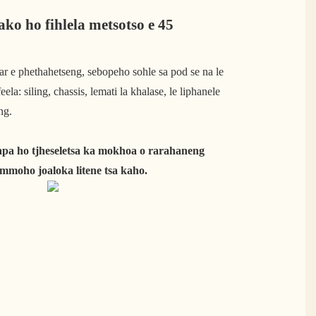
ko ho fihlela metsotso e 45
lar e phethahetseng, sebopeho sohle sa pod se na le
eela: siling, chassis, lemati la khalase, le liphanele
ng.
apa ho tjheseletsa ka mokhoa o rarahaneng
mmoho joaloka litene tsa kaho.