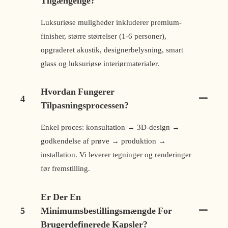
Tilgængelige?
Luksuriøse muligheder inkluderer premium-
finisher, større størrelser (1-6 personer),
opgraderet akustik, designerbelysning, smart
glass og luksuriøse interiørmaterialer.
Hvordan Fungerer
4
Tilpasningsprocessen?
Enkel proces: konsultation → 3D-design →
godkendelse af prøve → produktion →
installation. Vi leverer tegninger og renderinger
før fremstilling.
Er Der En
5
Minimumsbestillingsmængde For
Brugerdefinerede Kapsler?