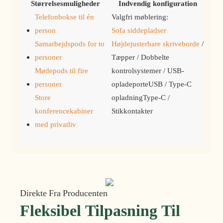
Størrelsesmuligheder
Indvendig konfiguration
Telefonbokse til én
Valgfri møblering:
person
Sofa siddepladser
Samarbejdspods for to
Højdejusterbare skriveborde
/
personer
Tæpper / Dobbelte
Mødepods til fire
kontrolsystemer / USB-
personer
opladeporteUSB / Type-C
Store
opladningType-C /
konferencekabiner
Stikkontakter
med privatliv
Direkte Fra Producenten
Fleksibel Tilpasning Til