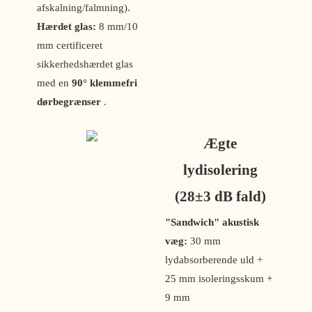
afskalning/falmning).
Hærdet glas:
8 mm/10
mm certificeret
sikkerhedshærdet glas
med en
90° klemmefri
dørbegrænser
.
Ægte
lydisolering
(28±3 dB fald)
"Sandwich" akustisk
væg:
30 mm
lydabsorberende uld +
25 mm isoleringsskum +
9 mm