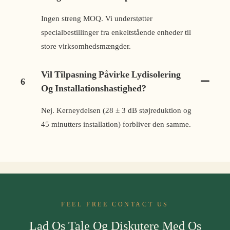
Ingen streng MOQ. Vi understøtter
specialbestillinger fra enkeltstående enheder til
store virksomhedsmængder.
Vil Tilpasning Påvirke Lydisolering
6
Og Installationshastighed?
Nej. Kerneydelsen (28 ± 3 dB støjreduktion og
45 minutters installation) forbliver den samme.
FEEL FREE CONTACT US
Lad Os Tale Og Diskutere Med Os