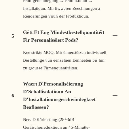
Proufgenehmegung → Produktioun →
Installatioun. Mir liwweren Zeechnungen a
Renderungen virun der Produktioun.
Gëtt Et Eng Mindestbestellquantitéit
5
Fir Personaliséiert Pods?
Kee strikte MOQ. Mir ënnerstëtzen individuell
Bestellunge vun eenzelnen Eenheeten bis hin
zu grousse Firmenquantitéiten.
Wäert D'Personaliséierung
D'Schallisolatioun An
6
D'Installatiounsgeschwindegkeet
Beaflossen?
Nee. D'Kärleistung (28±3dB
Geräischerreduktioun an 45-Minutte-