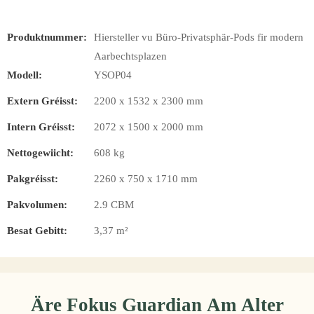
Produktnummer:
Hiersteller vu Büro-Privatsphär-Pods fir modern
Aarbechtsplazen
Modell:
YSOP04
Extern Gréisst:
2200 x 1532 x 2300 mm
Intern Gréisst:
2072 x 1500 x 2000 mm
Nettogewiicht:
608 kg
Pakgréisst:
2260 x 750 x 1710 mm
Pakvolumen:
2.9 CBM
Besat Gebitt:
3,37 m²
Äre Fokus Guardian Am Alter