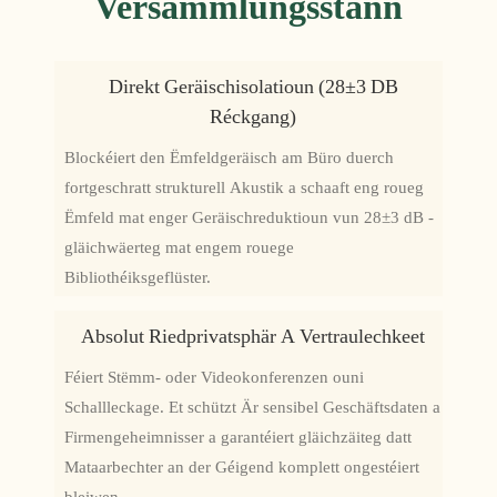
Versammlungsstänn
Direkt Geräischisolatioun (28±3 DB
Réckgang)
Blockéiert den Ëmfeldgeräisch am Büro duerch
fortgeschratt strukturell Akustik a schaaft eng roueg
Ëmfeld mat enger Geräischreduktioun vun 28±3 dB -
gläichwäerteg mat engem rouege
Bibliothéiksgeflüster.
Absolut Riedprivatsphär A Vertraulechkeet
Féiert Stëmm- oder Videokonferenzen ouni
Schallleckage. Et schützt Är sensibel Geschäftsdaten a
Firmengeheimnisser a garantéiert gläichzäiteg datt
Mataarbechter an der Géigend komplett ongestéiert