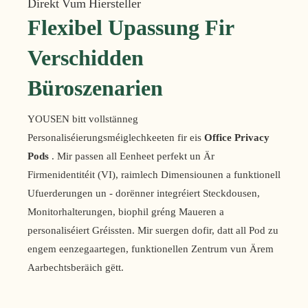
Direkt Vum Hiersteller
Flexibel Upassung Fir
Verschidden
Büroszenarien
YOUSEN bitt vollstänneg
Personaliséierungsméiglechkeeten fir eis
Office Privacy
Pods
. Mir passen all Eenheet perfekt un Är
Firmenidentitéit (VI), raimlech Dimensiounen a funktionell
Ufuerderungen un - dorënner integréiert Steckdousen,
Monitorhalterungen, biophil gréng Maueren a
personaliséiert Gréissten. Mir suergen dofir, datt all Pod zu
engem eenzegaartegen, funktionellen Zentrum vun Ärem
Aarbechtsberäich gëtt.