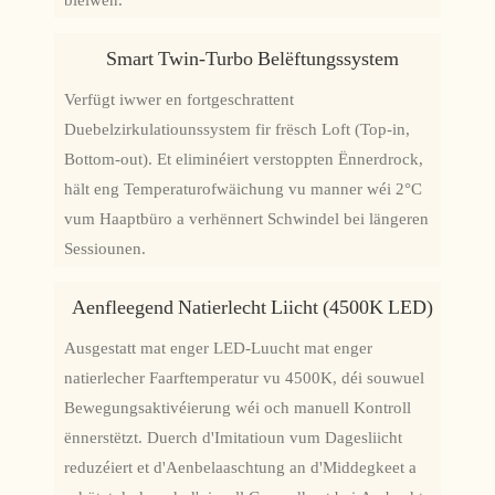
bleiwen.
Smart Twin-Turbo Belëftungssystem
Verfügt iwwer en fortgeschrattent
Duebelzirkulatiounssystem fir frësch Loft (Top-in,
Bottom-out). Et eliminéiert verstoppten Ënnerdrock,
hält eng Temperaturofwäichung vu manner wéi 2°C
vum Haaptbüro a verhënnert Schwindel bei längeren
Sessiounen.
Aenfleegend Natierlecht Liicht (4500K LED)
Ausgestatt mat enger LED-Luucht mat enger
natierlecher Faarftemperatur vu 4500K, déi souwuel
Bewegungsaktivéierung wéi och manuell Kontroll
ënnerstëtzt. Duerch d'Imitatioun vum Dagesliicht
reduzéiert et d'Aenbelaaschtung an d'Middegkeet a