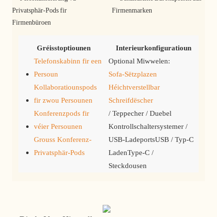
Gréisstoptiounen
Interieurkonfiguratioun
Telefonskabinn fir een
Optional Miwwelen:
Persoun
Sofa-Sëtzplazen
Kollaboratiounspods
Héichtverstellbar
fir zwou Persounen
Schreifdëscher
Konferenzpods fir
/ Teppecher / Duebel
véier Persounen
Kontrollschaltersystemer /
Grouss Konferenz-
USB-LadeportsUSB / Typ-C
Privatsphär-Pods
LadenType-C /
Steckdousen