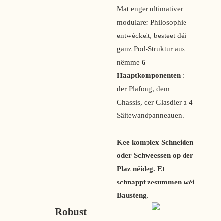
Mat enger ultimativer
modularer Philosophie
entwéckelt, besteet déi
ganz Pod-Struktur aus
nëmme
6
Haaptkomponenten
:
der Plafong, dem
Chassis, der Glasdier a 4
Säitewandpanneauen.
Kee komplex Schneiden
oder Schweessen op der
Plaz néideg. Et
schnappt zesummen wéi
Bausteng.
Robust