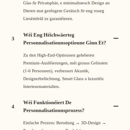
Glas fir Privatsphär, e minimalistesch Design an
Dieren mat geréngem Geräisch fir eng roueg
Liesëmfeld ze garantéieren.
Wéi Eng Héichwäerteg
3
Personnalisatiounsoptioune Ginn Et?
Zu den High-End-Optiounen gehéieren
Premium-Ausféierungen, méi grouss Gréissten
(1-6 Persounen), verbessert Akustik,
Designerbeliichtung, Smart Glass a luxuriéis
Interieurmaterialien.
Wéi Funktionéiert De
4
Personnalisatiounsprozess?
Einfache Prozess: Berodung → 3D-Design →