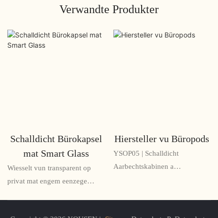
Verwandte Produkter
Schalldicht Bürokapsel
Hiersteller vu Büropods
mat Smart Glass
YSOP05 | Schalldicht
Aarbechtskabinen a
Wiesselt vun transparent op
Versammlungsstänn op Mooss
privat mat engem eenzege
Klick. Gläichgewiicht tëscht
Fokus a Vertraulechkeet.