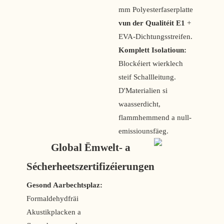
mm Polyesterfaserplatte
vun der Qualitéit E1
+
EVA-Dichtungsstreifen.
Komplett Isolatioun:
Blockéiert wierklech
steif Schallleitung.
D'Materialien si
waasserdicht,
flammhemmend a null-
emissiounsfäeg.
Global Ëmwelt- a
Sécherheetszertifizéierungen
Gesond Aarbechtsplaz:
Formaldehydfräi
Akustikplacken a