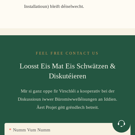
Installatioun) bleift déiselwecht.
FEEL FREE CONTACT US
Loosst Eis Mat Eis Schwätzen &
Diskutéieren
Mir si ganz oppe fir Virschléi a kooperativ bei der
Diskussioun iwwer Büromiwwelléisungen an Iddien.
Äert Projet gëtt grëndlech betreit.
Numm Vum Numm