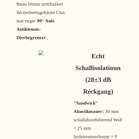
8mm/10mm zertifizéiert
Sécherheetsgehärtet Glas
mat enger
90° Anti-
Antiklemm-
Dierbegrenzer
.
Echt
Schallisolatioun
(28±3 dB
Réckgang)
"Sandwich"
Akustikmauer:
30 mm
schallabsorbéierend Woll
+ 25 mm
Isolatiounsschaum + 9