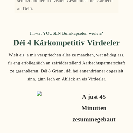
schützt doduerch d'visuell Gesondheet bei Aarbecht
an Déift.
Firwat YOUSEN Bürokapselen wielen?
Déi 4 Kärkompetitiv Virdeeler
Wielt eis, a mir verspriechen alles ze maachen, wat néideg ass,
fir eng erfollegräich an zefriddestellend Aarbechtspartnerschaft
ze garantéieren. Déi 8 Grënn, déi hei ënnendrënner opgezielt
sinn, ginn Iech en Abléck an eis Virdeeler.
A just 45
Minutten
zesummegebaut