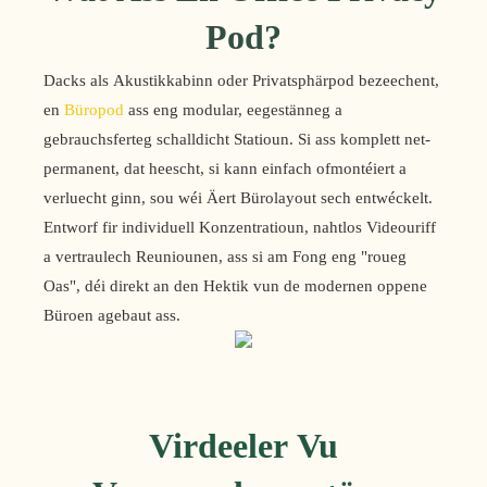
Pod?
Dacks als Akustikkabinn oder Privatsphärpod bezeechent,
en
Büropod
ass eng modular, eegestänneg a
gebrauchsferteg schalldicht Statioun. Si ass komplett net-
permanent, dat heescht, si kann einfach ofmontéiert a
verluecht ginn, sou wéi Äert Bürolayout sech entwéckelt.
Entworf fir individuell Konzentratioun, nahtlos Videouriff
a vertraulech Reuniounen, ass si am Fong eng "roueg
Oas", déi direkt an den Hektik vun de modernen oppene
Büroen agebaut ass.
Virdeeler Vu