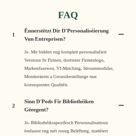
FAQ
Ënnerstëtzt Dir D'Personaliséierung
1
Vun Entreprisen?
Jo. Mir bidden eng komplett personaliséiert
Versioun fir Firmen, dorënner Firmenlogo,
Markenfaarwen, VI-Matching, Stroummoduler,
Monitoräerm a Groussbestellunge mat
konsequenter Qualitéit.
Sinn D'Pods Fir Bibliothéiken
2
Gëeegent?
Jo. Bibliothéiksspezifesch Personnalisatioun
ëmfaasst eng méi roueg Belëftung, mattéiert