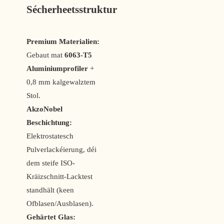
Sécherheetsstruktur
Premium Materialien:
Gebaut mat
6063-T5
Aluminiumprofiler
+
0,8 mm kalgewalztem
Stol.
AkzoNobel
Beschichtung:
Elektrostatesch
Pulverlackéierung, déi
dem steife ISO-
Kräizschnitt-Lacktest
standhält (keen
Ofblasen/Ausblasen).
Gehärtet Glas: