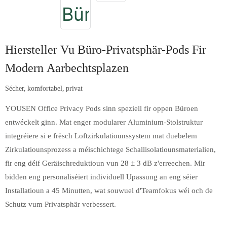
Hiersteller Vu Büro-Privatsphär-Pods Fir
Modern Aarbechtsplazen
Sécher, komfortabel, privat
YOUSEN Office Privacy Pods sinn speziell fir oppen Büroen
entwéckelt ginn. Mat enger modularer Aluminium-Stolstruktur
integréiere si e frësch Loftzirkulatiounssystem mat duebelem
Zirkulatiounsprozess a méischichtege Schallisolatiounsmaterialien,
fir eng déif Geräischreduktioun vun 28 ± 3 dB z'erreechen. Mir
bidden eng personaliséiert individuell Upassung an eng séier
Installatioun a 45 Minutten, wat souwuel d'Teamfokus wéi och de
Schutz vum Privatsphär verbessert.