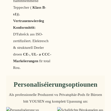
flammhemmend
Teppecher (
Klass B-
s1)
).
Vertrauenswierdeg
Konformitéit:
D'Fabréck ass ISO-
zertifizéiert. Elektresch
& strukturell Deeler
droen
CE-, UL- a CCC-
Markéierungen
fir total
Rou.
Personaliséierungsoptiounen
Als professionelle Produzent vu Privatsphär-Pods fir Büroen
bitt YOUSEN eng komplett Upassung un: