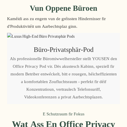
Vun Oppene Büroen
Kaméidi ass zu engem vun de gréissten Hindernisser fir
d'Produktivitéit um Aarbechtsplaz ginn.
Büro-Privatsphär-Pod
Als professionelle Büromiwwelhersteller stellt YOUSEN den
Office Privacy Pod vir. Dës akustesch Kabinn, speziell fir
modern Betriber entwéckelt, bitt e rouegen, héicheffizienten
a komfortablen Zoufluchtsraum - perfekt fir déif
Konzentratioun, vertraulech Telefonsuriff,
Videokonferenzen a privat Aarbechtsplazen.
E Schutzraum fir Fokus
Wat Ass En Office Privacy