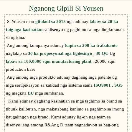
Nganong Gipili Si Yousen
Si Yousen mao
gitukod sa 2013
nga adunay
labaw sa 20 ka
tuig nga kasinatian
sa disenyo ug paghimo sa mga lingkuranan
sa opisina.
Ang among kompanya adunay
kapin sa 200 ka trabahante
naglakip sa
30 ka propesyonal nga tigdesinyo
,
30 QC
Ug
labaw sa 100,0000 sqm manufacturing plant
, 20000 sqm
production base
Ang among mga produkto adunay daghang mga patente ug
mga sertipikasyon sa kalidad nga sistema sama
ISO9001
,
SGS
ug magkita
EU
mga sumbanan.
Kami adunay daghang kasinatian sa mga taghimo sa brand sa
tibuuk kalibutan, nga makatabang kanimo sa paghimo sa imong
kaugalingon nga brand. Kami adunay lig-on nga team sa
disenyo, ang among R&Ang D team nagpadayon sa bag-ong