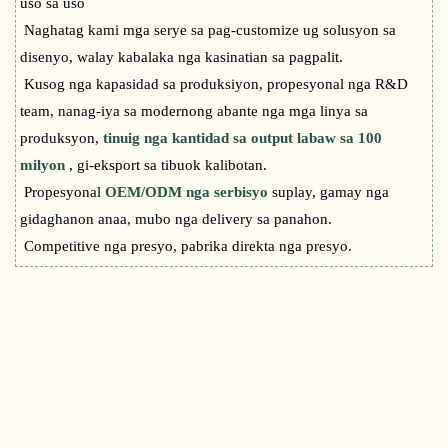
uso sa uso
Naghatag kami mga serye sa pag-customize ug solusyon sa
disenyo, walay kabalaka nga kasinatian sa pagpalit.
Kusog nga kapasidad sa produksiyon, propesyonal nga R&D
team, nanag-iya sa modernong abante nga mga linya sa
produksyon,
tinuig nga kantidad sa output labaw sa 100
milyon
, gi-eksport sa tibuok kalibotan.
Propesyonal
OEM/ODM nga serbisyo
suplay, gamay nga
gidaghanon anaa, mubo nga delivery sa panahon.
Competitive nga presyo, pabrika direkta nga presyo.