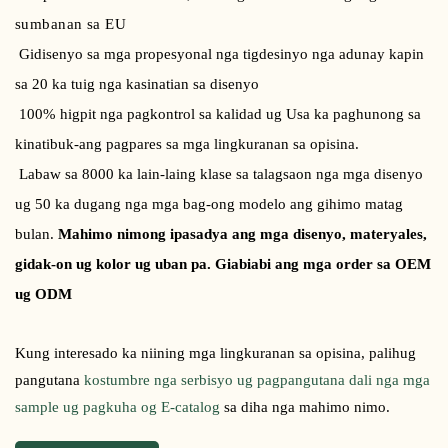
sumbanan sa EU
Gidisenyo sa mga propesyonal nga tigdesinyo nga adunay kapin
sa 20 ka tuig nga kasinatian sa disenyo
100% higpit nga pagkontrol sa kalidad ug Usa ka paghunong sa
kinatibuk-ang pagpares sa mga lingkuranan sa opisina.
Labaw sa 8000 ka lain-laing klase sa talagsaon nga mga disenyo
ug 50 ka dugang nga mga bag-ong modelo ang gihimo matag
bulan.
Mahimo nimong ipasadya ang mga disenyo, materyales,
gidak-on ug kolor ug uban pa. Giabiabi ang mga order sa OEM
ug ODM
Kung interesado ka niining mga lingkuranan sa opisina, palihug
pangutana
kostumbre nga serbisyo ug pagpangutana dali nga mga
sample ug pagkuha og E-catalog
sa diha nga mahimo nimo.