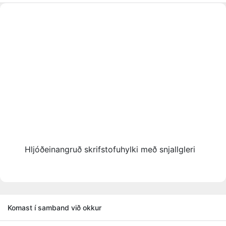
Hljóðeinangruð skrifstofuhylki með snjallgleri
Komast í samband við okkur