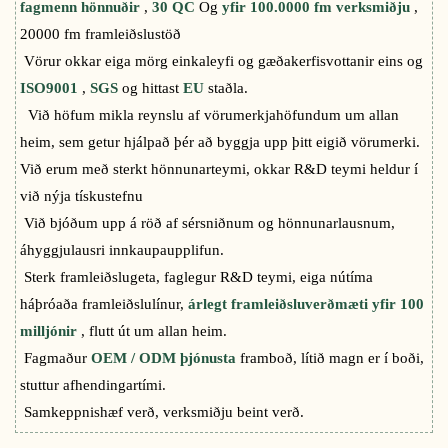
fagmenn hönnuðir
,
30 QC
Og
yfir 100.0000 fm verksmiðju
,
20000 fm framleiðslustöð
Vörur okkar eiga mörg einkaleyfi og gæðakerfisvottanir eins og
ISO9001
,
SGS
og hittast
EU
staðla.
Við höfum mikla reynslu af vörumerkjahöfundum um allan
heim, sem getur hjálpað þér að byggja upp þitt eigið vörumerki.
Við erum með sterkt hönnunarteymi, okkar R&D teymi heldur í
við nýja tískustefnu
Við bjóðum upp á röð af sérsniðnum og hönnunarlausnum,
áhyggjulausri innkaupaupplifun.
Sterk framleiðslugeta, faglegur R&D teymi, eiga nútíma
háþróaða framleiðslulínur,
árlegt framleiðsluverðmæti yfir 100
milljónir
, flutt út um allan heim.
Fagmaður
OEM / ODM þjónusta
framboð, lítið magn er í boði,
stuttur afhendingartími.
Samkeppnishæf verð, verksmiðju beint verð.