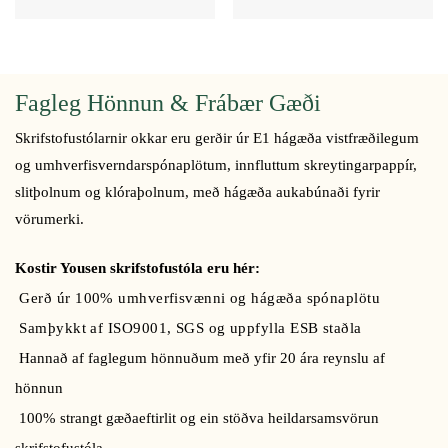
Fagleg Hönnun & Frábær Gæði
Skrifstofustólarnir okkar eru gerðir úr E1 hágæða vistfræðilegum
og umhverfisverndarspónaplötum, innfluttum skreytingarpappír,
slitþolnum og klóraþolnum, með hágæða aukabúnaði fyrir
vörumerki.
Kostir Yousen skrifstofustóla eru hér:
Gerð úr 100% umhverfisvænni og hágæða spónaplötu
Samþykkt af ISO9001, SGS og uppfylla ESB staðla
Hannað af faglegum hönnuðum með yfir 20 ára reynslu af
hönnun
100% strangt gæðaeftirlit og ein stöðva heildarsamsvörun
skrifstofustóla.