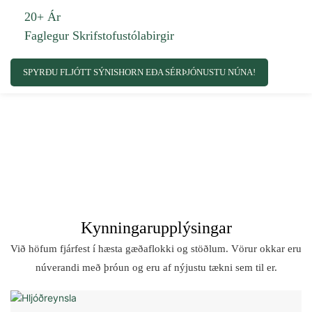
20+ Ár
Faglegur Skrifstofustólabirgir
SPYRÐU FLJÓTT SÝNISHORN EÐA SÉRÞJÓNUSTU NÚNA!
Kynningarupplýsingar
Við höfum fjárfest í hæsta gæðaflokki og stöðlum. Vörur okkar eru
núverandi með þróun og eru af nýjustu tækni sem til er.