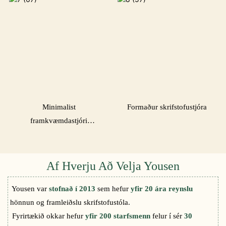
Minimalist
Formaður skrifstofustjóra
framkvæmdastjóri
formaður
Af Hverju Að Velja Yousen
Yousen var
stofnað í 2013
sem hefur
yfir 20 ára reynslu
hönnun og framleiðslu skrifstofustóla.
Fyrirtækið okkar hefur
yfir 200 starfsmenn
felur í sér
30