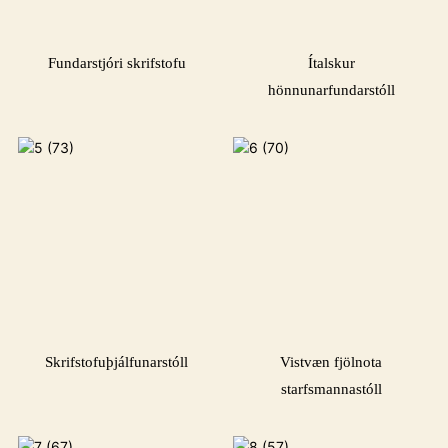
Fundarstjóri skrifstofu
Ítalskur
hönnunarfundarstóll
Skrifstofuþjálfunarstóll
Vistvæn fjölnota
starfsmannastóll