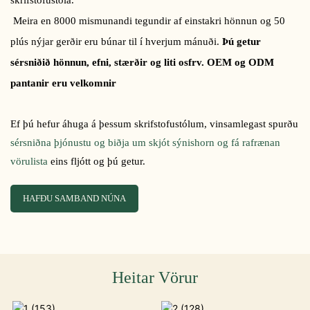
Meira en 8000 mismunandi tegundir af einstakri hönnun og 50
plús nýjar gerðir eru búnar til í hverjum mánuði.
Þú getur
sérsniðið hönnun, efni, stærðir og liti osfrv. OEM og ODM
pantanir eru velkomnir
Ef þú hefur áhuga á þessum skrifstofustólum, vinsamlegast spurðu
sérsniðna þjónustu og biðja um skjót sýnishorn og fá rafrænan
vörulista
eins fljótt og þú getur.
HAFÐU SAMBAND NÚNA
Heitar Vörur