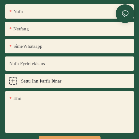
Nafn
Netfang
Sími/whatsapp
Nafn Fyrirtækisins
Settu Inn Þarfir Þínar
Efni.