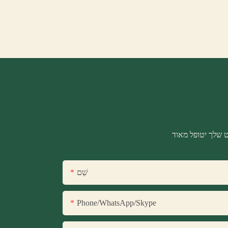
שֵׁם
Phone/WhatsApp/Skype