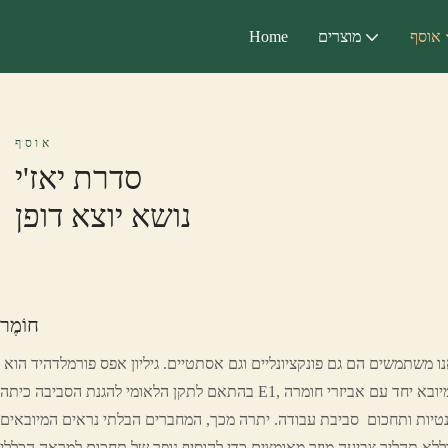
אוסף
מוצרים
Home
אוסף
סדרת יאז'י
נושא יוצא דופן
חוֹמֶר
 משתמשים הם גם פונקציונליים וגם אסתטיים. גיליון אפס פורמלדהיד הוא
בהתאם לתקן הלאומי להגנת הסביבה כיתה E1, בעוד שהנייר הדקורטיבי המיובא יחד עם אביזרי חומרה
גנטיות ותחכום סביבת עבודה. יתרה מכך, המחברים הבלתי נראים המיובאים