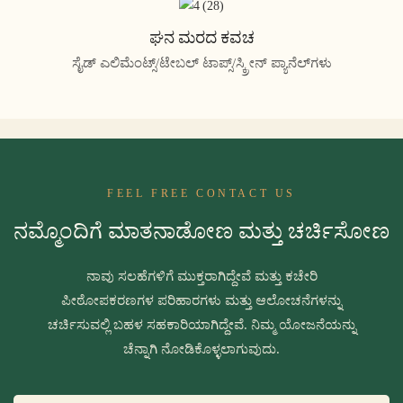
ಘನ ಮರದ ಕವಚ
ಸೈಡ್ ಎಲಿಮೆಂಟ್ಸ್/ಟೇಬಲ್ ಟಾಪ್ಸ್/ಸ್ಕ್ರೀನ್ ಪ್ಯಾನೆಲ್‌ಗಳು
FEEL FREE CONTACT US
ನಮ್ಮೊಂದಿಗೆ ಮಾತನಾಡೋಣ ಮತ್ತು ಚರ್ಚಿಸೋಣ
ನಾವು ಸಲಹೆಗಳಿಗೆ ಮುಕ್ತರಾಗಿದ್ದೇವೆ ಮತ್ತು ಕಚೇರಿ
ಪೀಠೋಪಕರಣಗಳ ಪರಿಹಾರಗಳು ಮತ್ತು ಆಲೋಚನೆಗಳನ್ನು
ಚರ್ಚಿಸುವಲ್ಲಿ ಬಹಳ ಸಹಕಾರಿಯಾಗಿದ್ದೇವೆ. ನಿಮ್ಮ ಯೋಜನೆಯನ್ನು
ಚೆನ್ನಾಗಿ ನೋಡಿಕೊಳ್ಳಲಾಗುವುದು.