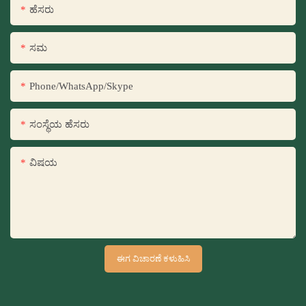
ಹೆಸರು
ಸಮ
Phone/WhatsApp/Skype
ಸಂಸ್ಥೆಯ ಹೆಸರು
ವಿಷಯ
ಈಗ ವಿಚಾರಣೆ ಕಳುಹಿಸಿ