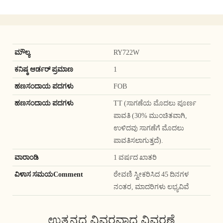
ಮೌಲ್ಯ
RY722W
ಕನಿಷ್ಠ ಆರ್ಡರ್ ಪ್ರಮಾಣ
1
ಹಣಸಂದಾಯ ಪದಗಳು
FOB
ಹಣಸಂದಾಯ ಪದಗಳು
TT (ಸಾಗಣೆಯ ಮೊದಲು ಪೂರ್ಣ
ಪಾವತಿ (30% ಮುಂಚಿತವಾಗಿ,
ಉಳಿದವು ಸಾಗಣೆಗೆ ಮೊದಲು
ಪಾವತಿಸಲಾಗುತ್ತದೆ).
ವಾರಾಂಡಿ
1 ವರ್ಷದ ಖಾತರಿ
ವಿಳಾಸ ಸಮಯComment
ಠೇವಣಿ ಸ್ವೀಕರಿಸಿದ 45 ದಿನಗಳ
ನಂತರ, ಮಾದರಿಗಳು ಲಭ್ಯವಿವೆ
ಉತ್ಪನ್ನದ ವಿವರವಾದ ವಿವರಣೆ