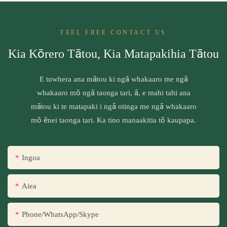
FEEL FREE CONTACT US
Kia Kōrero Tātou, Kia Matapakihia Tātou
E tuwhera ana mātou ki ngā whakaaro me ngā
whakaaro mō ngā taonga tari, ā, e mahi tahi ana
mātou ki te matapaki i ngā otinga me ngā whakaaro
mō ēnei taonga tari. Ka tino manaakitia tō kaupapa.
Ingoa
Aiea
Phone/WhatsApp/Skype