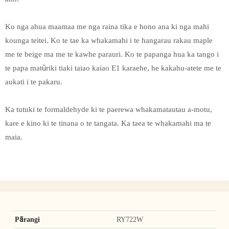
Ko nga ahua maamaa me nga raina tika e hono ana ki nga mahi
kounga teitei. Ko te tae ka whakamahi i te hangarau rakau maple
me te beige ma me te kawhe parauri. Ko te papanga hua ka tango i
te papa matūriki tiaki taiao kaiao E1 karaehe, he kakahu-atete me te
aukati i te pakaru.
Ka tutuki te formaldehyde ki te paerewa whakamatautau a-motu,
kare e kino ki te tinana o te tangata. Ka taea te whakamahi ma te
maia.
Pārangi
RY722W