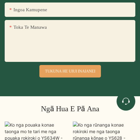
Ingoa Kamupene
Toka Te Manawa
TUKUNA HE UIUI INAIANEI
Ngā Hua E Pā Ana