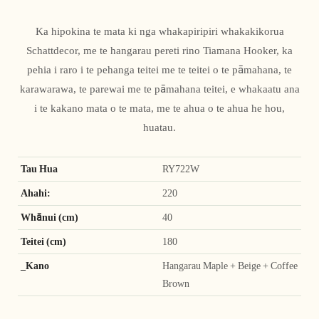
Ka hipokina te mata ki nga whakapiripiri whakakikorua
Schattdecor, me te hangarau pereti rino Tiamana Hooker, ka
pehia i raro i te pehanga teitei me te teitei o te pāmahana, te
karawarawa, te parewai me te pāmahana teitei, e whakaatu ana
i te kakano mata o te mata, me te ahua o te ahua he hou,
huatau.
Tau Hua
RY722W
Ahahi:
220
Whānui (cm)
40
Teitei (cm)
180
_Kano
Hangarau Maple + Beige + Coffee
Brown