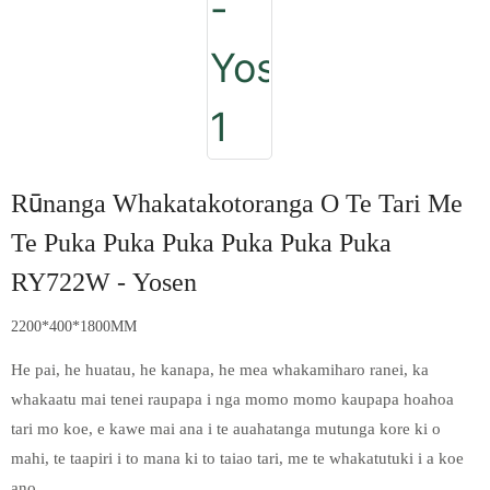
Rūnanga Whakatakotoranga O Te Tari Me
Te Puka Puka Puka Puka Puka Puka
RY722W - Yosen
2200*400*1800MM
He pai, he huatau, he kanapa, he mea whakamiharo ranei, ka
whakaatu mai tenei raupapa i nga momo momo kaupapa hoahoa
tari mo koe, e kawe mai ana i te auahatanga mutunga kore ki o
mahi, te taapiri i to mana ki to taiao tari, me te whakatutuki i a koe
ano.