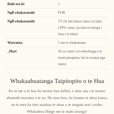
Rahi ota iti
1
Ngā whakatauahi
FOB
Ngā whakatauahi
TT (te utu katoa i mua i te tuku
(30% i mua, ka utua te toenga i
mua i te tuku).
Warranta
1 tau te whakamana
_Huri
45 ra i muri i te whiwhinga o te
moni penapena, kei te waatea nga
tauira
Whakaahuatanga Taipitopito o te Hua
Ko te tae o te hua he momo hau kirīmi, e mau ana i te momo
ahumahi marama o te ao. He mea hou, he huatau te ahua katoa,
na te mea ka tino ataahua te ahua o te tangata mai i waho.
Whakahou Hinge me te mahi urunga!