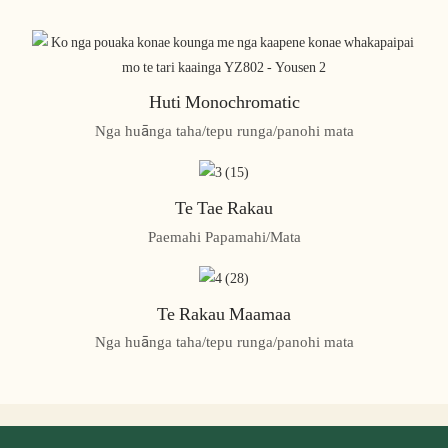
Huti Monochromatic
Nga huānga taha/tepu runga/panohi mata
Te Tae Rakau
Paemahi Papamahi/Mata
Te Rakau Maamaa
Nga huānga taha/tepu runga/panohi mata