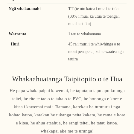
Ngā whakatauahi
TT (te utu katoa i mua i te tuku
(30% i mua, ka utua te toenga i
mua i te tuku).
Warranta
1 tau te whakamana
_Huri
45 ra i muri i te whiwhinga o te
moni penapena, kei te waatea nga
tauira
Whakaahuatanga Taipitopito o te Hua
He pepa whakapaipai kawemai, he taputapu taputapu kounga
teitei, he rite te tae o te taha o te PVC, he hononga e kore e
kitea i kawemai mai i Tiamana, karekau he turuturu i nga
kohao katoa, karekau he tukanga peita kakara, he rama e kore
e kitea, he ahua ataahua, he rangi teitei, he tatau katoa.
whakapai ake me te urunga!