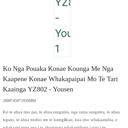
Ko Nga Pouaka Konae Kounga Me Nga
Kaapene Konae Whakapaipai Mo Te Tari
Kaainga YZ802 - Yousen
2800*450*1950MM
Ko te ahua tino pai, te ahua rangatira, nga raina rangatira, te ahua
tupato, te ahua mohio me te kaingākau, kua tino whakaatuhia, e
whakaatu tonu ana i to ahuatanga whakamiharo i roto i te