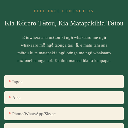
FEEL FREE CONTACT US
Kia Kōrero Tātou, Kia Matapakihia Tātou
E tuwhera ana mātou ki ngā whakaaro me ngā
whakaaro mō ngā taonga tari, ā, e mahi tahi ana
mātou ki te matapaki i ngā otinga me ngā whakaaro
mō ēnei taonga tari. Ka tino manaakitia tō kaupapa.
Ingoa
Aiea
Phone/WhatsApp/Skype