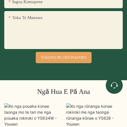
Ingoa Kamupene
Toka Te Manawa
TUKUNA HE UIUI INAIANEI
Ngā Hua E Pā Ana