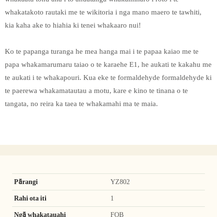
whakatakoto rautaki me te wikitoria i nga mano maero te tawhiti,
kia kaha ake to hiahia ki tenei whakaaro nui!
Ko te papanga turanga he mea hanga mai i te papaa kaiao me te
papa whakamarumaru taiao o te karaehe E1, he aukati te kakahu me
te aukati i te whakapouri. Kua eke te formaldehyde formaldehyde ki
te paerewa whakamatautau a motu, kare e kino te tinana o te
tangata, no reira ka taea te whakamahi ma te maia.
Pārangi
YZ802
Rahi ota iti
1
Ngā whakatauahi
FOB