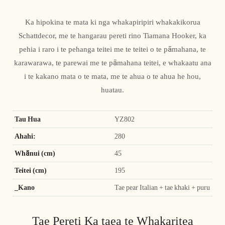
Ka hipokina te mata ki nga whakapiripiri whakakikorua
Schattdecor, me te hangarau pereti rino Tiamana Hooker, ka
pehia i raro i te pehanga teitei me te teitei o te pāmahana, te
karawarawa, te parewai me te pāmahana teitei, e whakaatu ana
i te kakano mata o te mata, me te ahua o te ahua he hou,
huatau.
Tau Hua
YZ802
Ahahi:
280
Whānui (cm)
45
Teitei (cm)
195
_Kano
Tae pear Italian + tae khaki + puru
Tae Pereti Ka taea te Whakaritea