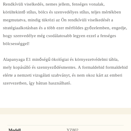
Rendkívüli viselkedés, nemes jellem, fenséges vonalak,
körültekintő stílus, bölcs és szenvedélyes stílus, teljes mértékben
megmutatva, mindig tükrözi az Ön rendkívüli viselkedését a
stratégiaalkotásban és a több ezer mérföldes győzelemben, engedje,
hogy szenvedélye még csodálatosabb legyen ezzel a fenséges
bölcsességgel!
Alapanyaga E1 minőségű ökológiai és környezetvédelmi tábla,
mely kopásálló és szennyeződésmentes. A formaldehid formaldehid
elérte a nemzeti vizsgálati szabványt, és nem okoz kárt az emberi
szervezetben, így bátran használható.
Modell
YZ802