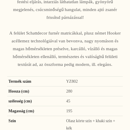
festési eljárás, intarziás láthatatlan lámpák, gyönyörű
megjelenés, csúcsminőségű hangulat, minden ajtó zsanér
frissítsd párnázással!
A felület Schattdecor furnér matricákkal, plusz német Hooker
acéllemez technológiával van bevonva, nagy nyomáson és
magas hőmérsékleten préselve, karcálló, vízálló és magas
hőmérsékleten ellenálló, természetes és valósághű felületi
textúrát ad, az összforma pedig modern, ill. elegáns.
Termék szám
YZ802
Hossza (cm)
280
szélesség (cm)
45
Magasság (cm)
195
Szín
Olasz körte szín + khaki szín +
kék