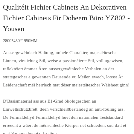
Qualitéit Fichier Cabinets An Dekorativen
Fichier Cabinets Fir Doheem Büro YZ802 -
Yousen
2800*450*1950MM
Aussergewéinlech Haltung, nobele Charakter, majestéitesche
Linnen, virsiichteg Stil, weise a passionéierte Stil, voll ugewisen,
reflektéiert ëmmer Ären aussergewéinleche Verhalen an der
strategescher a gewannen Dausende vu Meilen ewech, loosst Är
Leidenschaft méi herrlech mat dëser majestéitescher Wäisheet ginn!
D'Basismaterial ass aus E1-Grad ökologeschen an
Ëmweltschutzbrett, deen verschleißbeständeg an anti-fouling ass.
De Formaldehyd Formaldehyd huet den nationalen Teststandard
erreecht a wäert de mënschleche Kierper net schueden, sou datt et
mat Vertraue benotzt ka ginn.