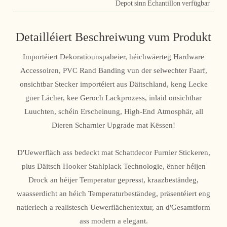
Depot sinn Echantillon verfügbar
Detailléiert Beschreiwung vum Produkt
Importéiert Dekoratiounspabeier, héichwäerteg Hardware
Accessoiren, PVC Rand Banding vun der selwechter Faarf,
onsichtbar Stecker importéiert aus Däitschland, keng Lecke
guer Lächer, kee Geroch Lackprozess, inlaid onsichtbar
Luuchten, schéin Erscheinung, High-End Atmosphär, all
Dieren Scharnier Upgrade mat Këssen!
D'Uewerfläch ass bedeckt mat Schattdecor Furnier Stickeren,
plus Däitsch Hooker Stahlplack Technologie, ënner héijen
Drock an héijer Temperatur gepresst, kraazbeständeg,
waasserdicht an héich Temperaturbeständeg, präsentéiert eng
natierlech a realistesch Uewerflächentextur, an d'Gesamtform
ass modern a elegant.