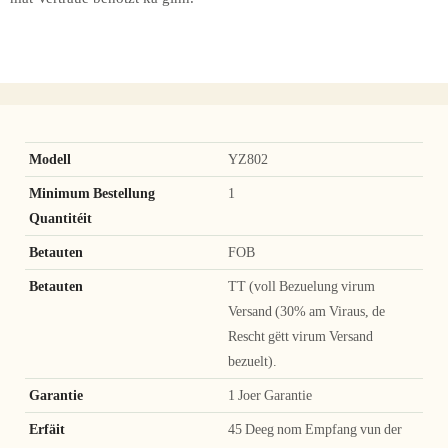
Modell
YZ802
Minimum Bestellung
1
Quantitéit
Betauten
FOB
Betauten
TT (voll Bezuelung virum
Versand (30% am Viraus, de
Rescht gëtt virum Versand
bezuelt).
Garantie
1 Joer Garantie
Erfäit
45 Deeg nom Empfang vun der