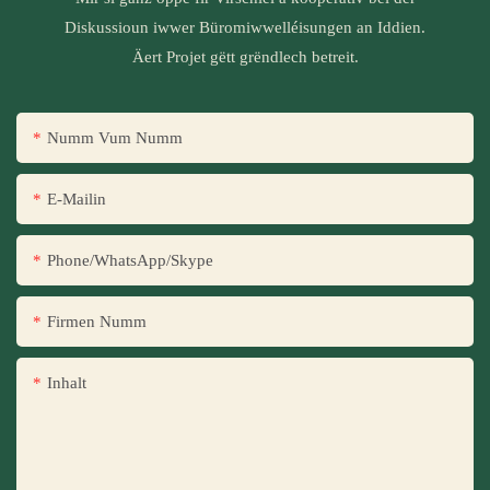
Diskussioun iwwer Büromiwwelléisungen an Iddien.
Äert Projet gëtt grëndlech betreit.
Numm Vum Numm
E-Mailin
Phone/WhatsApp/Skype
Firmen Numm
Inhalt