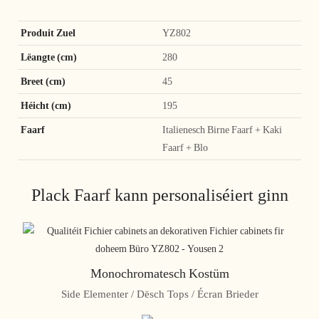
Produit Zuel
YZ802
Lëangte (cm)
280
Breet (cm)
45
Héicht (cm)
195
Faarf
Italienesch Birne Faarf + Kaki
Faarf + Blo
Plack Faarf kann personaliséiert ginn
Monochromatesch Kostüm
Side Elementer / Dësch Tops / Écran Brieder