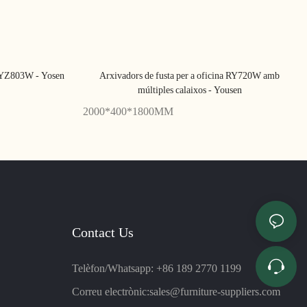
al YZ803W - Yosen
Arxivadors de fusta per a oficina RY720W amb
múltiples calaixos - Yousen
2000*400*1800MM
Contact Us
Telèfon/Whatsapp: +86 189 2770 1199
Correu electrònic:
sales@furniture-suppliers.com