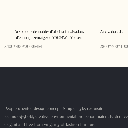
Arxivadors de mobles d'oficina i arxivadors
Arxivadors d'emm
d'emmagatzematge de YS634W - Yousen
3400*400*2000MM
2800*400*19
People-oriented design concept, Simple style, exquisite
technology,bold, creative environmental protection materials, deduce
elegant and free from vulgarity of fashion furniture.