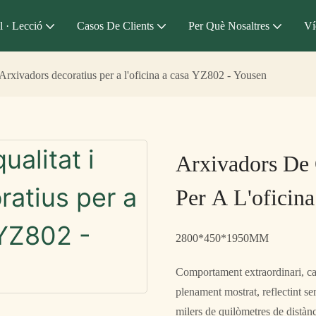
l · Lecció
Casos De Clients
Per Què Nosaltres
Ví
 Arxivadors decoratius per a l'oficina a casa YZ802 - Yousen
Arxivadors De 
Per A L'oficin
2800*450*1950MM
Comportament extraordinari, carà
plenament mostrat, reflectint s
milers de quilòmetres de distàn