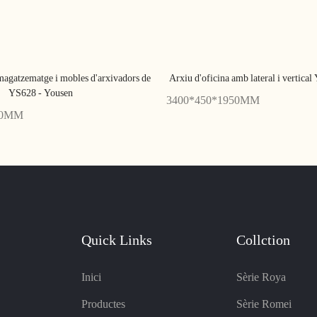
agatzematge i mobles d'arxivadors de
Arxiu d'oficina amb lateral i vertic
YS628 - Yousen
3400*450*1950MM
00MM
Quick Links
Collction
Inici
Sèrie Roya
Productes
Sèrie Romei