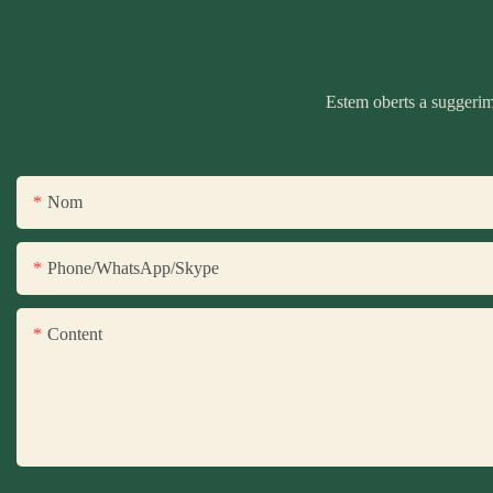
Estem oberts a suggerime
Nom
Phone/WhatsApp/Skype
Content