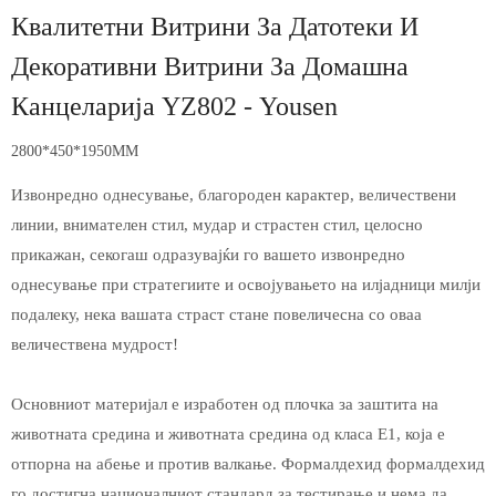
Квалитетни Витрини За Датотеки И
Декоративни Витрини За Домашна
Канцеларија YZ802 - Yousen
2800*450*1950MM
Извонредно однесување, благороден карактер, величествени
линии, внимателен стил, мудар и страстен стил, целосно
прикажан, секогаш одразувајќи го вашето извонредно
однесување при стратегиите и освојувањето на илјадници милји
подалеку, нека вашата страст стане повеличесна со оваа
величествена мудрост!
Основниот материјал е изработен од плочка за заштита на
животната средина и животната средина од класа Е1, која е
отпорна на абење и против валкање. Формалдехид формалдехид
го достигна националниот стандард за тестирање и нема да