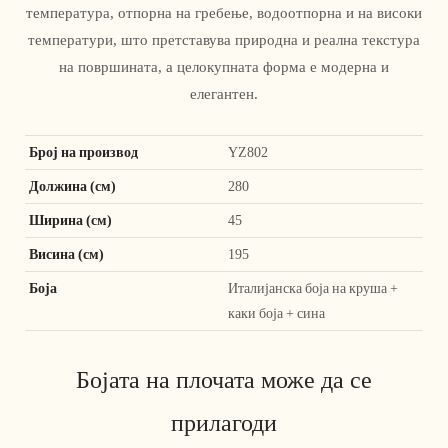
температура, отпорна на гребење, водоотпорна и на високи
температури, што претставува природна и реална текстура
на површината, а целокупната форма е модерна и
елегантен.
Број на производ
YZ802
Должина (см)
280
Ширина (см)
45
Висина (см)
195
Боја
Италијанска боја на круша +
каки боја + сина
Бојата на плочата може да се
прилагоди