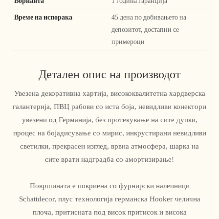
Ворнанта
1 година гаранција
Време на испорака
45 дена по добивањето на
депозитот, достапни се
примероци
Детален опис на производот
Увезена декоративна хартија, висококвалитетна хардверска
галантерија, ПВЦ рабови со иста боја, невидливи конектори
увезени од Германија, без протекување на сите дупки,
процес на бојадисување со мирис, инкрустирани невидливи
светилки, прекрасен изглед, врвна атмосфера, шарка на
сите врати надградба со амортизирање!
Површината е покриена со фурнирски налепници
Schattdecor, плус технологија германска Hooker челична
плоча, притисната под висок притисок и висока