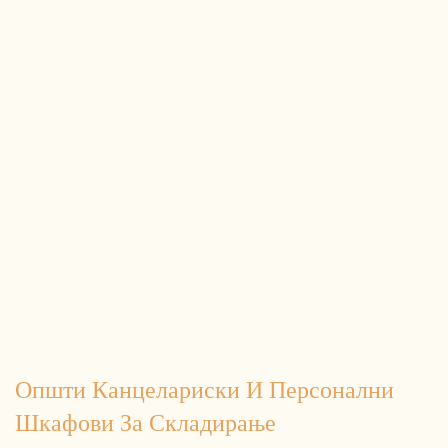
Општи Канцелариски И Персонални
Шкафови За Складирање