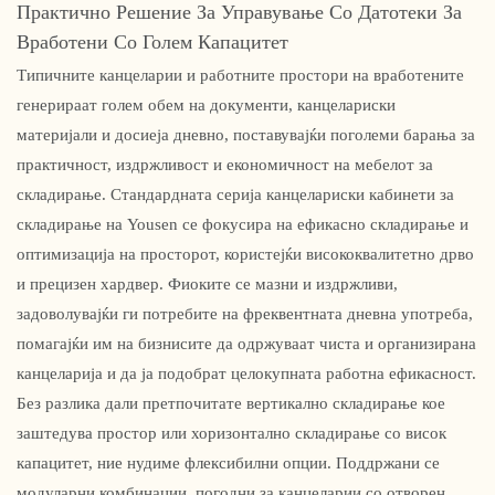
Практично Решение За Управување Со Датотеки За
Вработени Со Голем Капацитет
Типичните канцеларии и работните простори на вработените
генерираат голем обем на документи, канцелариски
материјали и досиеја дневно, поставувајќи поголеми барања за
практичност, издржливост и економичност на мебелот за
складирање. Стандардната серија канцелариски кабинети за
складирање на Yousen се фокусира на ефикасно складирање и
оптимизација на просторот, користејќи висококвалитетно дрво
и прецизен хардвер. Фиоките се мазни и издржливи,
задоволувајќи ги потребите на фреквентната дневна употреба,
помагајќи им на бизнисите да одржуваат чиста и организирана
канцеларија и да ја подобрат целокупната работна ефикасност.
Без разлика дали претпочитате вертикално складирање кое
заштедува простор или хоризонтално складирање со висок
капацитет, ние нудиме флексибилни опции. Поддржани се
модуларни комбинации, погодни за канцеларии со отворен