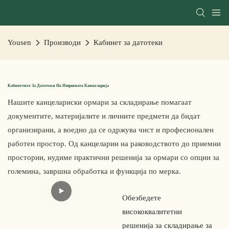
Yousen
Производи
Кабинет за датотеки
Кабинетите За Датотеки На Извршната Канцеларија
Нашите канцелариски ормари за складирање помагаат
документите, материјалите и личните предмети да бидат
организирани, а воедно да се одржува чист и професионален
работен простор. Од канцеларии на раководството до приемни
простории, нудиме практични решенија за ормари со опции за
големина, завршна обработка и функција по мерка.
Обезбедете
висококвалитетни
решенија за складирање за