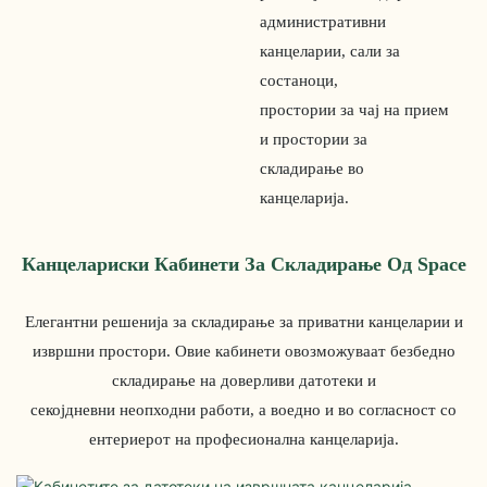
административни
канцеларии, сали за
состаноци,
простории за чај на прием
и простории за
складирање во
канцеларија.
Канцелариски Кабинети За Складирање Од Space
Елегантни решенија за складирање за приватни канцеларии и
извршни простори. Овие кабинети овозможуваат безбедно
складирање на доверливи датотеки и
секојдневни неопходни работи, а воедно и во согласност со
ентериерот на професионална канцеларија.