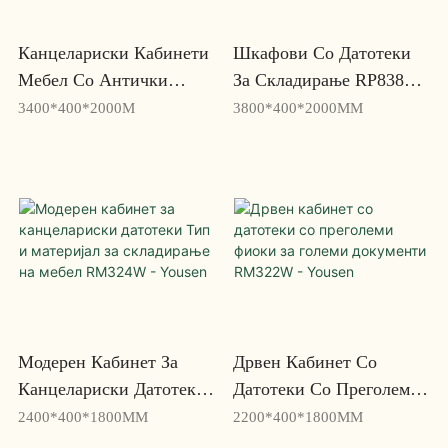
Канцелариски Кабинети
Шкафови Со Датотеки
Мебел Со Антички
За Складирање RP838W
Дрвени Украсни RP834w
Со Фиоки Со Голем
3400*400*2000M
3800*400*2000MM
-Yousen
Капацитет За Масовно
Складирање - Yousen
Модерен Кабинет За
Дрвен Кабинет Со
Канцелариски Датотеки
Датотеки Со Преголеми
Тип И Материјал За
Фиоки За Големи
2400*400*1800MM
2200*400*1800MM
Складирање На Мебел
Документи RM322W -