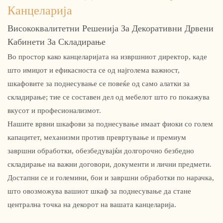
Канцеларија
Висококвалитетни Решенија За Декоративни Дрвени
Кабинети За Складирање
Во простор како канцеларијата на извршниот директор, каде
што имиџот и ефикасноста се од најголема важност,
шкафовите за поднесување се повеќе од само алатки за
складирање; тие се составен дел од мебелот што го покажува
вкусот и професионализмот.
Нашите врвни шкафови за поднесување имаат фиоки со голем
капацитет, механизми против превртување и премиум
завршни обработки, обезбедувајќи долгорочно безбедно
складирање на важни договори, документи и лични предмети.
Достапни се и големини, бои и завршни обработки по нарачка,
што овозможува вашиот шкаф за поднесување да стане
централна точка на декорот на вашата канцеларија.