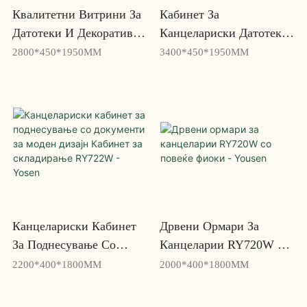
Квалитетни Витрини За
Кабинет За
Датотеки И Декоративни
Канцелариски Датотеки
Витрини За Домашна
Со Странични И
2800*450*1950MM
3400*450*1950MM
Канцеларија YZ802 -
Вертикални YZ803W -
Yousen
Yosen
Канцелариски Кабинет
Дрвени Ормари За
За Поднесување Со
Канцеларии RY720W Со
Документи За Моден
Повеќе Фиоки - Yousen
2200*400*1800MM
2000*400*1800MM
Дизајн Кабинет За
Складирање RY722W -