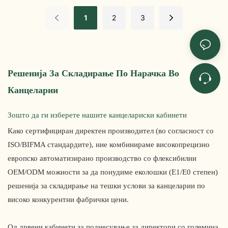
RM324W - Yousen
Yousen
1
2
3
Решенија За Складирање По Нарачка Во
Канцеларии
Зошто да ги изберете нашите канцелариски кабинети
Како сертифициран директен производител (во согласност со
ISO/BIFMA стандардите), ние комбинираме високопрецизно
европско автоматизирано производство со флексибилни
OEM/ODM можности за да понудиме еколошки (E1/E0 степен)
решенија за складирање на тешки услови за канцеларии по
високо конкурентни фабрички цени.
Од дрвени кабинети за поднесување за директори со големина