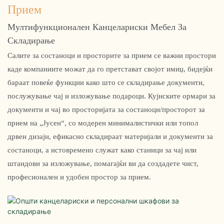
Прием
Мултифункционален Канцелариски Мебел За
Складирање
Салите за состаноци и просторите за прием се важни простори
каде компаниите можат да го претстават својот имиџ, бидејќи
бараат повеќе функции како што се складирање документи,
послужување чај и изложување подароци. Кујнските ормари за
документи и чај во просторијата за состаноци/просторот за
прием на „Јусен“, со модерен минималистички или топол
дрвен дизајн, ефикасно складираат материјали и документи за
состаноци, а истовремено служат како станици за чај или
штандови за изложување, помагајќи ви да создадете чист,
професионален и удобен простор за прием.