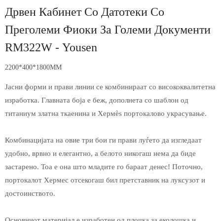
Дрвен Кабинет Со Датотеки Со
Преголеми Фиоки За Големи Документи
RM322W - Yousen
2200*400*1800MM
Јасни форми и прави линии се комбинираат со висококвалитетна
изработка. Главната боја е беж, дополнета со шаблон од
титаниум златна ткаенина и Хермès портокалово украсување.
Комбинацијата на овие три бои ги прави луѓето да изгледаат
удобно, врвно и елегантно, а белото никогаш нема да биде
застарено. Тоа е она што младите го бараат денес! Поточно,
портокалот Хермес отсекогаш бил претставник на луксузот и
достоинството.
Основниот материјал е изработен од плочка за еколошка и