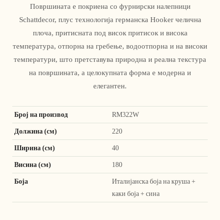
Површината е покриена со фурнирски налепници
Schattdecor, плус технологија германска Hooker челична
плоча, притисната под висок притисок и висока
температура, отпорна на гребење, водоотпорна и на високи
температури, што претставува природна и реална текстура
на површината, а целокупната форма е модерна и
елегантен.
Број на производ
RM322W
Должина (см)
220
Ширина (см)
40
Висина (см)
180
Боја
Италијанска боја на круша +
каки боја + сина