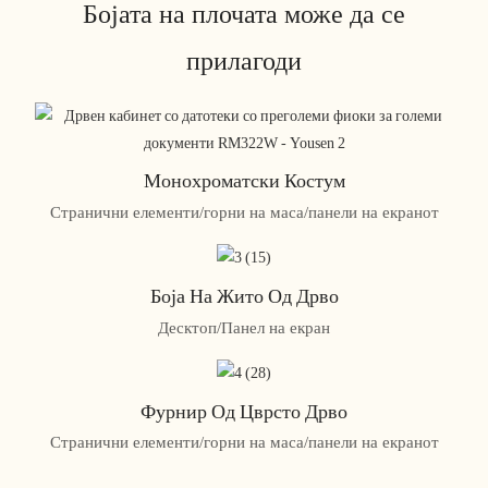
Бојата на плочата може да се
прилагоди
Монохроматски Костум
Странични елементи/горни на маса/панели на екранот
Боја На Жито Од Дрво
Десктоп/Панел на екран
Фурнир Од Цврсто Дрво
Странични елементи/горни на маса/панели на екранот