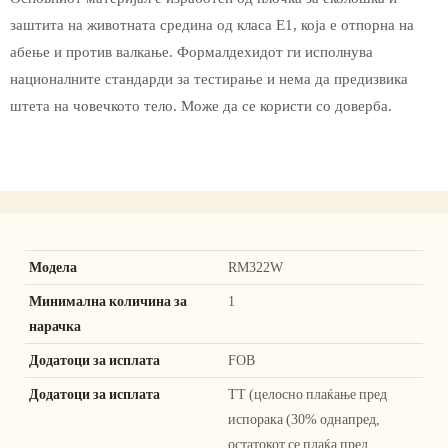
заштита на животната средина од класа Е1, која е отпорна на
абење и против валкање. Формалдехидот ги исполнува
националните стандарди за тестирање и нема да предизвика
штета на човечкото тело. Може да се користи со доверба.
Модела
RM322W
Минимална количина за
1
нарачка
Додатоци за исплата
FOB
Додатоци за исплата
ТТ (целосно плаќање пред
испорака (30% однапред,
остатокот се плаќа пред