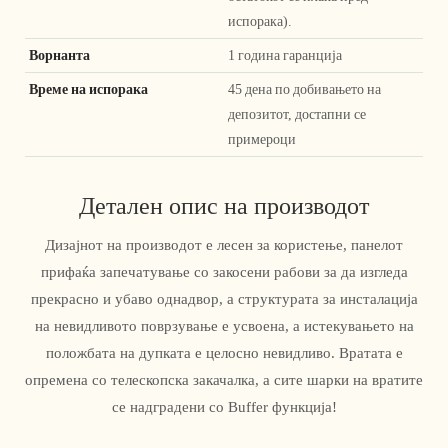
испорака).
Ворнанта
1 година гаранција
Време на испорака
45 дена по добивањето на
депозитот, достапни се
примероци
Детален опис на производот
Дизајнот на производот е лесен за користење, панелот
прифаќа запечатување со закосени рабови за да изгледа
прекрасно и убаво однадвор, а структурата за инсталација
на невидливото поврзување е усвоена, а истекувањето на
положбата на дупката е целосно невидливо. Вратата е
опремена со телескопска закачалка, а сите шарки на вратите
се надградени со Buffer функција!