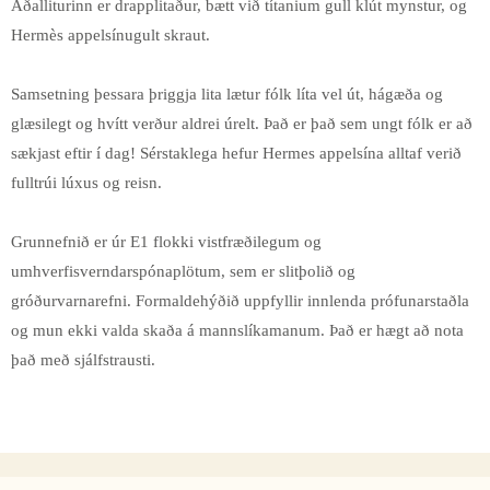
Aðalliturinn er drapplitaður, bætt við títanium gull klút mynstur, og
Hermès appelsínugult skraut.
Samsetning þessara þriggja lita lætur fólk líta vel út, hágæða og
glæsilegt og hvítt verður aldrei úrelt. Það er það sem ungt fólk er að
sækjast eftir í dag! Sérstaklega hefur Hermes appelsína alltaf verið
fulltrúi lúxus og reisn.
Grunnefnið er úr E1 flokki vistfræðilegum og
umhverfisverndarspónaplötum, sem er slitþolið og
gróðurvarnarefni. Formaldehýðið uppfyllir innlenda prófunarstaðla
og mun ekki valda skaða á mannslíkamanum. Það er hægt að nota
það með sjálfstrausti.