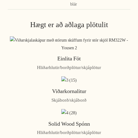
blár
Hægt er að aðlaga plötulit
Einlita Föt
Hliðarhlutir/borðplötur/skjáplötur
Viðarkornalitur
Skjáborð/skjáborð
Solid Wood Spónn
Hliðarhlutir/borðplötur/skjáplötur