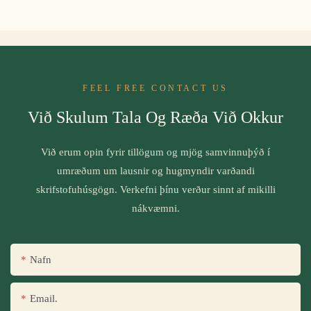
FEEL FREE CONTACT US
Við Skulum Tala Og Ræða Við Okkur
Við erum opin fyrir tillögum og mjög samvinnuþýð í
umræðum um lausnir og hugmyndir varðandi
skrifstofuhúsgögn. Verkefni þínu verður sinnt af mikilli
nákvæmni.
Nafn
Email.