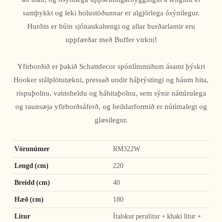
samþykkt og leki holustöðunnar er algjörlega ósýnilegur.
Hurðin er búin sjónaukahengi og allar hurðarlamir eru
uppfærðar með Buffer virkni!
Yfirborðið er þakið Schattdecor spónlímmiðum ásamt þýskri
Hooker stálplötutækni, pressað undir háþrýstingi og háum hita,
rispuþolnu, vatnsheldu og háhitaþolnu, sem sýnir náttúrulega
og raunsæja yfirborðsáferð, og heildarformið er nútímalegt og
glæsilegur.
Vörunúmer
RM322W
Lengd (cm)
220
Breidd (cm)
40
Hæð (cm)
180
Litur
Ítalskur perulitur + khaki litur +