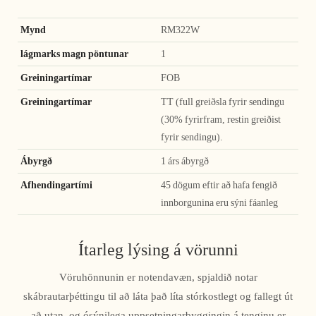
Mynd
RM322W
lágmarks magn pöntunar
1
Greiningartímar
FOB
Greiningartímar
TT (full greiðsla fyrir sendingu
(30% fyrirfram, restin greiðist
fyrir sendingu).
Ábyrgð
1 árs ábyrgð
Afhendingartími
45 dögum eftir að hafa fengið
innborgunina eru sýni fáanleg
Ítarleg lýsing á vörunni
Vöruhönnunin er notendavæn, spjaldið notar
skábrautarþéttingu til að láta það líta stórkostlegt og fallegt út
að utan, og ósýnilega uppsetningarbyggingin á tenginu er