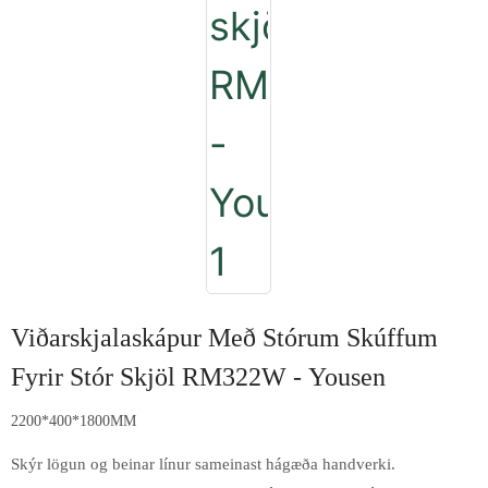
Viðarskjalaskápur Með Stórum Skúffum
Fyrir Stór Skjöl RM322W - Yousen
2200*400*1800MM
Skýr lögun og beinar línur sameinast hágæða handverki.