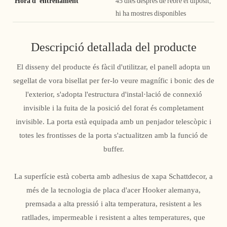
Hora d' entrenament
45 dies després de rebre el dipòsit,
hi ha mostres disponibles
Descripció detallada del producte
El disseny del producte és fàcil d'utilitzar, el panell adopta un
segellat de vora bisellat per fer-lo veure magnífic i bonic des de
l'exterior, s'adopta l'estructura d'instal·lació de connexió
invisible i la fuita de la posició del forat és completament
invisible. La porta està equipada amb un penjador telescòpic i
totes les frontisses de la porta s'actualitzen amb la funció de
buffer.
La superfície està coberta amb adhesius de xapa Schattdecor, a
més de la tecnologia de placa d'acer Hooker alemanya,
premsada a alta pressió i alta temperatura, resistent a les
ratllades, impermeable i resistent a altes temperatures, que