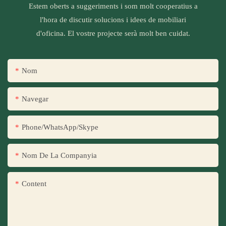
Estem oberts a suggeriments i som molt cooperatius a
l'hora de discutir solucions i idees de mobiliari
d'oficina. El vostre projecte serà molt ben cuidat.
Nom
Navegar
Phone/WhatsApp/Skype
Nom De La Companyia
Content