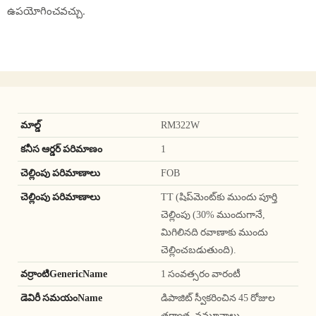
ఉపయోగించవచ్చు.
మాల్డ్
RM322W
కనీస ఆర్డర్ పరిమాణం
1
చెల్లింపు పరిమాణాలు
FOB
చెల్లింపు పరిమాణాలు
TT (షిప్‌మెంట్‌కు ముందు పూర్తి
చెల్లింపు (30% ముందుగానే,
మిగిలినది రవాణాకు ముందు
చెల్లించబడుతుంది).
వర్రాంటిGenericName
1 సంవత్సరం వారంటీ
డెవిరీ సమయంName
డిపాజిట్ స్వీకరించిన 45 రోజుల
తర్వాత, నమూనాలు