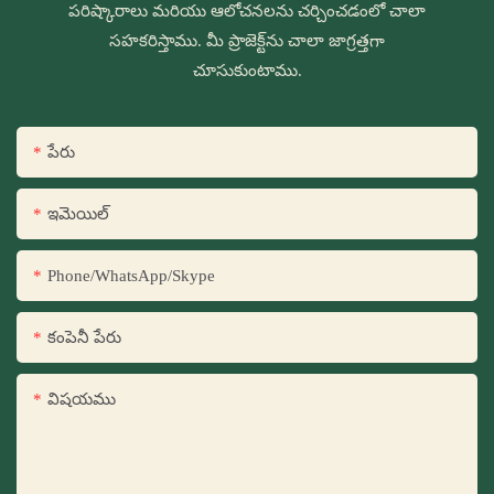
పరిష్కారాలు మరియు ఆలోచనలను చర్చించడంలో చాలా
సహకరిస్తాము. మీ ప్రాజెక్ట్‌ను చాలా జాగ్రత్తగా
చూసుకుంటాము.
పేరు
ఇమెయిల్
Phone/WhatsApp/Skype
కంపెనీ పేరు
విషయము