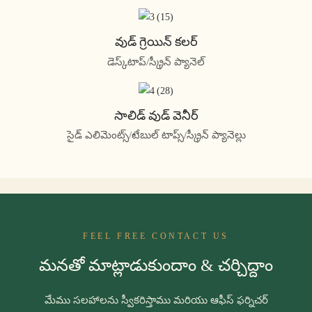
వుడ్ గ్రెయిన్ కలర్
డెస్క్‌టాప్/స్క్రీన్ ప్యానెల్
సాలిడ్ వుడ్ వెనీర్
సైడ్ ఎలిమెంట్స్/టేబుల్ టాప్స్/స్క్రీన్ ప్యానెల్లు
FEEL FREE CONTACT US
మనతో మాట్లాడుకుందాం & చర్చిద్దాం
మేము సలహాలను స్వీకరిస్తాము మరియు ఆఫీస్ ఫర్నిచర్