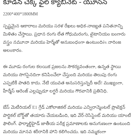
కూడిన చెక్క ఫైల్ క్యాబినెట్ - యూసెన్
2200*400*1800MM
స్పష్టమైన ఆకారాలు మరియు సరళ రేఖలు అధిక-నాణ్యత పనితనాన్ని
మిళితం చేస్తాయి. ప్రధాన రంగు లేత గోధుమరంగు, టైటానియం బంగారు
వస్త్రం నమూనా మరియు హెర్మ్‌తో అనుబంధంగా ఉంటుందిès నారింజ
అలంకారం.
ఈ మూడు రంగుల కలయిక ప్రజలను సౌకర్యవంతంగా, ఉన్నత స్థాయి
మరియు సొగసైనదిగా కనిపించేలా చేస్తుంది మరియు తెలుపు రంగు
ఎప్పటికీ పాతది కాదు. నేటి యువత అనుసరిస్తున్నదీ అదే! ముఖ్యంగా,
హీర్మేస్ ఆరెంజ్ ఎల్లప్పుడూ లగ్జరీ మరియు గౌరవానికి ప్రతినిధి.
బేస్ మెటీరియల్ E1 గ్రేడ్ ఎకోలాజికల్ మరియు ఎన్విరాన్మెంటల్ ప్రొటెక్షన్
పార్టికల్ బోర్డ్‌తో తయారు చేయబడింది, ఇది వేర్-రెసిస్టెంట్ మరియు యాంటీ
ఫౌలింగ్. ఫార్మాల్డిహైడ్ జాతీయ పరీక్ష ప్రమాణాలకు అనుగుణంగా ఉంటుంది
మరియు మానవ శరీరానికి హాని కలిగించదు. ఇది నమ్మకంగా