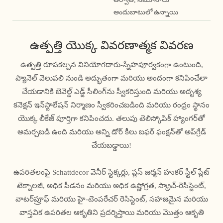
అందుబాటులో ఉన్నాయి
ఉత్పత్తి యొక్క వివరణాత్మక వివరణ
ఉత్పత్తి రూపకల్పన వినియోగదారు-స్నేహపూర్వకంగా ఉంటుంది,
ప్యానెల్ వెలుపలి నుండి అద్భుతంగా మరియు అందంగా కనిపించేలా
చేయడానికి బెవెల్డ్ ఎడ్జ్ సీలింగ్‌ను స్వీకరిస్తుంది మరియు అదృశ్య
కనెక్షన్ ఇన్‌స్టాలేషన్ నిర్మాణం స్వీకరించబడింది మరియు రంధ్రం స్థానం
యొక్క లీకేజ్ పూర్తిగా కనిపించదు. తలుపు టెలిస్కోపిక్ హ్యాంగర్‌తో
అమర్చబడి ఉంది మరియు అన్ని డోర్ కీలు బఫర్ ఫంక్షన్‌తో అప్‌గ్రేడ్
చేయబడ్డాయి!
ఉపరితలంపై Schattdecor వెనీర్ స్టిక్కర్లు, ప్లస్ జర్మన్ హుకర్ స్టీల్ ప్లేట్
టెక్నాలజీ, అధిక పీడనం మరియు అధిక ఉష్ణోగ్రత, స్క్రాచ్-రెసిస్టెంట్,
వాటర్‌ప్రూఫ్ మరియు హై-టెంపరేచర్ రెసిస్టెంట్, సహజమైన మరియు
వాస్తవిక ఉపరితల ఆకృతిని ప్రదర్శిస్తాయి మరియు మొత్తం ఆకృతి