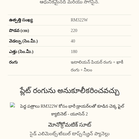
ఆధునికమైనది మరియు సొగసైన.
ఉత్పత్తి సంఖ్య
RM322W
పొడవ (cm)
220
వెడల్పు (సెం.మీ.)
40
ఎత్తు (సెం.మీ.)
180
రంగు
ఇటాలియన్ పియర్ రంగు + ఖాకీ
రంగు + నీలం
ప్లేట్ రంగును అనుకూలీకరించవచ్చు
మోనోక్రోమటిక్ సూట్
సైడ్ ఎలిమెంట్స్/టేబుల్ టాప్స్/స్క్రీన్ ప్యానెల్లు