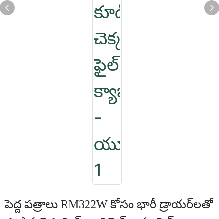
పెద్ద పత్రాలు RM322W కోసం భారీ డ్రాయర్‌లతో