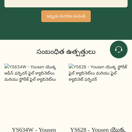
ఇప్పుడు విచారణ పంపండి
సంబంధిత ఉత్పత్తులు
YS634W - Yousen
YS628 - Yousen యొక్క