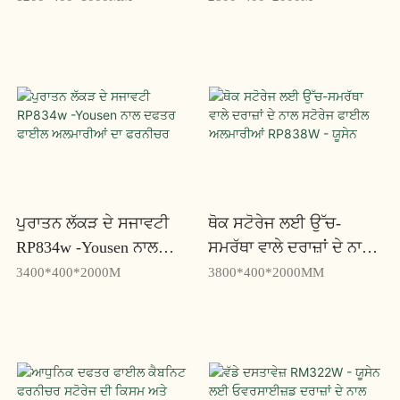
ਯੂਸਨ
RP828W - ਯੂਸੇਨ
ਪੁਰਾਤਨ ਲੱਕੜ ਦੇ ਸਜਾਵਟੀ
ਥੋਕ ਸਟੋਰੇਜ ਲਈ ਉੱਚ-
RP834w -Yousen ਨਾਲ
ਸਮਰੱਥਾ ਵਾਲੇ ਦਰਾਜ਼ਾਂ ਦੇ ਨਾਲ
ਦਫਤਰ ਫਾਈਲ ਅਲਮਾਰੀਆਂ
ਸਟੋਰੇਜ ਫਾਈਲ ਅਲਮਾਰੀਆਂ
3400*400*2000M
3800*400*2000MM
ਦਾ ਫਰਨੀਚਰ
RP838W - ਯੂਸੇਨ