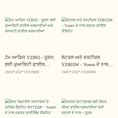
ਹੋਮ ਆਫਿਸ YZ802 - ਯੂਸਨ
ਲੇਟਰਲ ਅਤੇ ਵਰਟੀਕਲ
ਲਈ ਕੁਆਲਿਟੀ ਫਾਈਲ
YZ803W - Yosen ਦੇ ਨਾਲ
ਅਲਮਾਰੀਆਂ ਅਤੇ ਸਜਾਵਟੀ
ਦਫਤਰ ਫਾਈਲ ਕੈਬਿਨੇਟ
2800*450*1950MM
3400*450*1950MM
ਫਾਈਲ ਅਲਮਾਰੀਆਂ