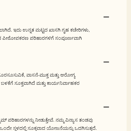
ಳಿಸಲಾಗಿದೆ. ಇದು ಉನ್ನತ ಮಟ್ಟದ ಖಾಸಗಿ ಗೃಹ ಕಚೇರಿಗಳು,
ೀಡುವ ಪೀಠೋಪಕರಣ ಪರಿಹಾರಗಳಿಗೆ ಸಂಪೂರ್ಣವಾಗಿ
ೊರಸೂಸುವಿಕೆ, ವಾಸನೆ-ಮುಕ್ತ ಮತ್ತು ಆರೋಗ್ಯ
ಳಕೆಗೆ ಸೂಕ್ತವಾಗಿದೆ ಮತ್ತು ಕಾರ್ಯನಿರ್ವಾಹಕರ
್ಟಮ್ ಪರಿಹಾರಗಳನ್ನು ನೀಡುತ್ತೇವೆ. ನಮ್ಮ ವಿನ್ಯಾಸ ತಂಡವು
ಲು ಒಂದೇ ಸ್ಥಳದಲ್ಲಿ ಸೂಕ್ತವಾದ ಯೋಜನೆಯನ್ನು ಒದಗಿಸುತ್ತದೆ.