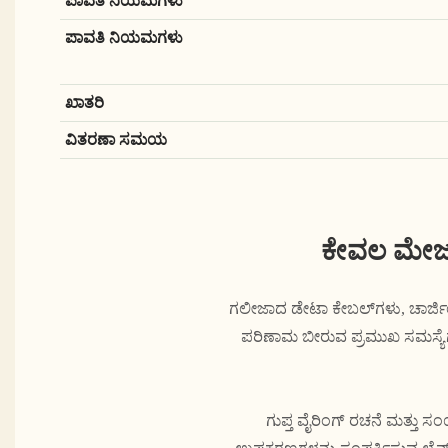
ಪಾವತಿ ನಿಯಮಗಳು
ಪಾವತಿ ನಿಯಮಗಳು
ಖಾತರಿ
ವಿತರಣಾ ಸಮಯ
ಕೇವಲ ಮೇಜು 
ಗಲೀಜಾದ ಡೇಟಾ ಕೇಬಲ್‌ಗಳು, ಚಾರ್ಜಿಂ
ಪರಿಣಾಮ ಬೀರುವ ಪ್ರಮುಖ ಸಮಸ್ಯೆಗಳ
ಗುಪ್ತ ವೈರಿಂಗ್ ರಚನೆ ಮತ್ತು ಸ