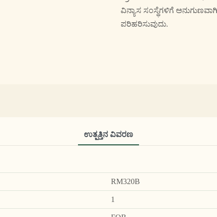
ವಿನ್ಯಾಸ ಸಂಸ್ಥೆಗಳಿಗೆ ಅನುಗುಣವಾ
ಪರಿಹರಿಸುವುದು.
ಉತ್ಪತ್ತಿನ ವಿವರಣ
RM320B
1