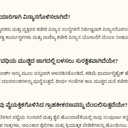
ಾರಿಗಾಗಿ ವಿನ್ಯಾಸಗೊಳಿಸಲಾಗಿದೆ?
ು ಮತ್ತು ವೃತ್ತಿಪರ ಕಚೇರಿ ವಿನ್ಯಾಸ ಸಂಸ್ಥೆಗಳಿಗೆ ನಿರ್ದಿಷ್ಟವಾಗಿ ವಿನ್ಯಾಸಗೊ
್ವ ಕಾರ್ಯಸ್ಥಳಗಳು ಮತ್ತು ವಾಣಿಜ್ಯ ಕಚೇರಿ ವಿನ್ಯಾಸ ಯೋಜನೆಗೆ ಬೆಂಬಲ ನ
ವಧಿಯ ಮುಚ್ಚಿದ ಜಾಗದಲ್ಲಿ ಬಳಸಲು ಸುರಕ್ಷಿತವಾಗಿದೆಯೇ?
ರ್ಡ್ ಅನ್ನು ಮೂಲ ವಸ್ತುವಾಗಿ ಅಳವಡಿಸಿಕೊಂಡಿದೆ, ಕಡಿಮೆ ಫಾರ್ಮಾಲ್ಡಿಹೈಡ್ ಹ
ಮಾನದಂಡಗಳನ್ನು ಪೂರೈಸುತ್ತದೆ, ದೀರ್ಘ ಗಂಟೆಗಳ ಕಾಲ ಮುಚ್ಚಿದ ಮನೆ ಕಚೇರಿ ಬ
ು ವೈಯಕ್ತಿಕಗೊಳಿಸಿದ ಗ್ರಾಹಕೀಕರಣವನ್ನು ಬೆಂಬಲಿಸುತ್ತದೆಯೇ?
ಾಸ, ಬೆಳಕಿನ ಪಟ್ಟಿಯ ಸಂರಚನೆ ಮತ್ತು ಶೈಲಿ ಹೊಂದಾಣಿಕೆಯಲ್ಲಿ ನಾವು ಸಂಪೂರ್ಣ ಕಸ
ಸ್ಥಳ ಗಾತ್ರಗಳು, ಅಲಂಕಾರ ಶೈಲಿಗಳು ಮತ್ತು ಕ್ರಿಯಾತ್ಮಕ ಬೇಡಿಕೆಗಳನ್ನು ಹೊಂದಿಸ