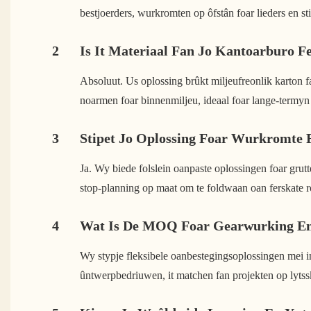
bestjoerders, wurkromten op ôfstân foar lieders en 
2
Is It Materiaal Fan Jo Kantoarburo F
Absoluut. Us oplossing brûkt miljeufreonlik karton fa
noarmen foar binnenmiljeu, ideaal foar lange-termyn 
3
Stipet Jo Oplossing Foar Wurkromte F
Ja. Wy biede folslein oanpaste oplossingen foar grutt
stop-planning op maat om te foldwaan oan ferskate r
4
Wat Is De MOQ Foar Gearwurking En 
Wy stypje fleksibele oanbestegingsoplossingen mei i
ûntwerpbedriuwen, it matchen fan projekten op lytssk