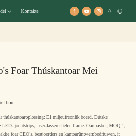
del
Kontakte
o's Foar Thúskantoar Mei
ief hout
húskantoaroplossing: E1 miljeufreonlik boerd, Dútske
e LED-ljochtstrips, laser-lassen stielen frame. Oanpasber, MOQ 1,
akke foar CEO's, bestjoerders en kantoarûntwerpbedriuwen, it