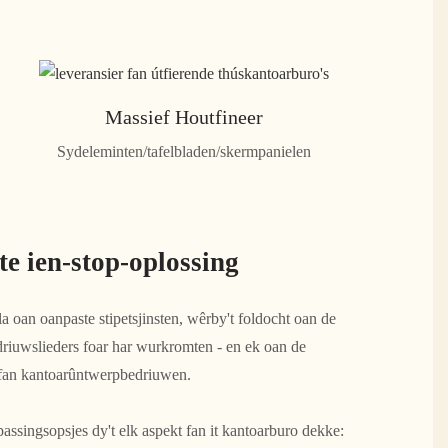
Massief Houtfineer
Sydeleminten/tafelbladen/skermpanielen
te ien-stop-oplossing
oan oanpaste stipetsjinsten, wêrby't foldocht oan de
driuwslieders foar har wurkromten - en ek oan de
fan kantoarûntwerpbedriuwen.
assingsopsjes dy't elk aspekt fan it kantoarburo dekke: