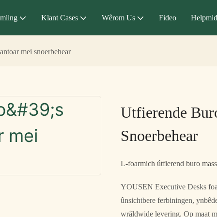
mling
Klant Cases
Wêrom Us
Fideo
Helpmid
kantoar mei snoerbehear
Utfierende Bur
Snoerbehear
L-foarmich útfierend buro mass
YOUSEN Executive Desks foar t
ûnsichtbere ferbiningen, ynbêd
wrâldwide levering. Op maat m