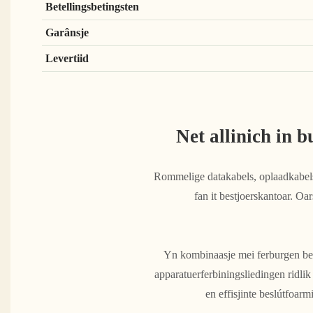
Betellingsbetingsten
Garânsje
Levertiid
Net allinich in 
Rommelige datakabels, oplaadkabels 
fan it bestjoerskantoar. Oa
Yn kombinaasje mei ferburgen bedr
apparatuerferbiningsliedingen ridlik 
en effisjinte beslútfoar