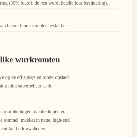
ering (30% foarôf, de rest wurdt betelle foar ferstjoering).
boarchsom, binne samples beskikber
erlike wurkromten
e op de effisjinsje en romte-opslach
ing nimt snoerbehear as de
 stroomliedingen, dataliedingen en
uele rommel, makket in nette, high-end
ment fan bedriuwslieders.