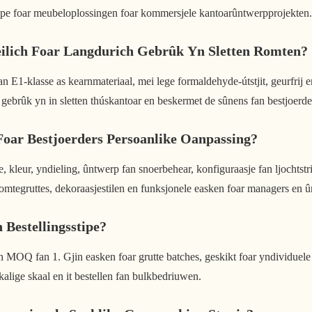
stipe foar meubeloplossingen foar kommersjele kantoarûntwerpprojekten.
eilich Foar Langdurich Gebrûk Yn Sletten Romten?
n E1-klasse as kearnmateriaal, mei lege formaldehyde-útstjit, geurfrij e
gebrûk yn in sletten thúskantoar en beskermet de sûnens fan bestjoerde
oar Bestjoerders Persoanlike Oanpassing?
e, kleur, yndieling, ûntwerp fan snoerbehear, konfiguraasje fan ljochtst
omtegruttes, dekoraasjestilen en funksjonele easken foar managers en
Bestellingsstipe?
n MOQ fan 1. Gjin easken foar grutte batches, geskikt foar yndividuele
alige skaal en it bestellen fan bulkbedriuwen.