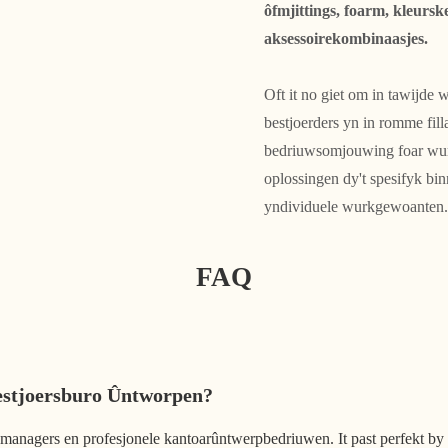
ôfmjittings, foarm, kleurs
aksessoirekombinaasjes.
Oft it no giet om in tawijde 
bestjoerders yn in romme fill
bedriuwsomjouwing foar wurk
oplossingen dy't spesifyk bi
yndividuele wurkgewoanten
FAQ
Bestjoersburo Ûntworpen?
managers en profesjonele kantoarûntwerpbedriuwen. It past perfekt by 