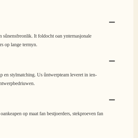
n sûnensfreonlik. It foldocht oan ynternasjonale
rs op lange termyn.
rip en stylmatching. Us ûntwerpteam leveret in ien-
 ûntwerpbedriuwen.
 oankeapen op maat fan bestjoerders, stekproeven fan