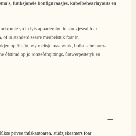
kema's, funksjonele konfiguraasjes, kabelbehearlayouts en
wurkromte yn in lyts appartemint, in stúdzjeseal foar
a, of in standerdisearre meubelstuk foar in
jen op ôfstân, wy meitsje maatwurk, holistische buro-
nne ôfstimd op jo romteôfmjittings, ûntwerpestetyk en
.
lúkse privee thúskantoaren, stúdzjekeamers foar