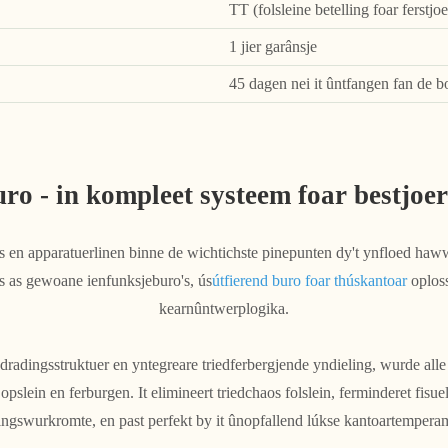
TT (folsleine betelling foar ferstjo
1 jier garânsje
45 dagen nei it ûntfangen fan de 
buro - in kompleet systeem foar bestjo
en apparatuerlinen binne de wichtichste pinepunten dy't ynfloed haww
rs as gewoane ienfunksjeburo's, ús
útfierend buro foar thúskantoar
oploss
kearnûntwerplogika.
adingsstruktuer en yntegreare triedferbergjende yndieling, wurde alle
opslein en ferburgen. It elimineert triedchaos folslein, ferminderet fis
mingswurkromte, en past perfekt by it ûnopfallend lúkse kantoartempera