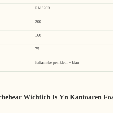
RM320B
200
160
75
Italiaanske pearkleur + blau
behear Wichtich Is Yn Kantoaren Foa