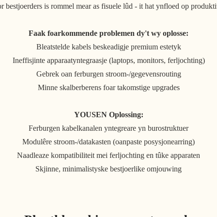
 bestjoerders is rommel mear as fisuele lûd - it hat ynfloed op produkt
Faak foarkommende problemen dy't wy oplosse:
Bleatstelde kabels beskeadigje premium estetyk
Ineffisjinte apparaatyntegraasje (laptops, monitors, ferljochting)
Gebrek oan ferburgen stroom-/gegevensrouting
Minne skalberberens foar takomstige upgrades
YOUSEN Oplossing:
Ferburgen kabelkanalen yntegreare yn burostruktuer
Modulêre stroom-/datakasten (oanpaste posysjonearring)
Naadleaze kompatibiliteit mei ferljochting en tûke apparaten
Skjinne, minimalistyske bestjoerlike omjouwing