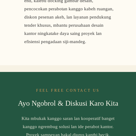
end, kalebu docking gambar desain,
pencocokan perabotan kanggo kabeh ruangan,
diskon pesenan akeh, lan layanan pendukung
tender khusus, mbantu perusahaan desain
kantor ningkatake daya saing proyek lan
efisiensi pengadaan siji-mandeg.
FEEL FREE CONTACT US
Ayo Ngobrol & Diskusi Karo Kita
Kita mbukak kanggo saran lan kooperatif banget
kanggo ngrembug solusi lan ide perabot kantor.
Proyek sampeyan bakal diurus kanthi becik.