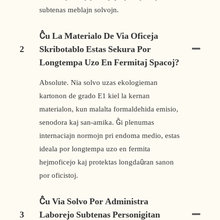
subtenas meblajn solvojn.
Ĉu La Materialo De Via Oficeja
2
Skribotablo Estas Sekura Por
Longtempa Uzo En Fermitaj Spacoj?
Absolute. Nia solvo uzas ekologieman
kartonon de grado E1 kiel la kernan
materialon, kun malalta formaldehida emisio,
senodora kaj san-amika. Ĝi plenumas
internaciajn normojn pri endoma medio, estas
ideala por longtempa uzo en fermita
hejmoficejo kaj protektas longdaŭran sanon
por oficistoj.
Ĉu Via Solvo Por Administra
3
Laborejo Subtenas Personigitan