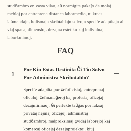
studĉambro en vasta vilao, aŭ normigita pakaĵo da molaj
mebloj por entreprena distanca labormedio, ni kreas
laŭmendajn, holismajn skribtablajn solvojn specife adaptitajn al
viaj spacaj dimensioj, dezajna estetiko kaj individuaj
laborkutimoj.
FAQ
Por Kiu Estas Destinita Ĉi Tiu Solvo
1
Por Administra Skribotablo?
Specife adaptita por ĉefoficistoj, entreprenaj
oficuloj, ĉefmanaĝeroj kaj profesiaj oficejaj
dezajnfirmaoj. Ĝi perfekte taŭgas por luksaj
privataj hejmaj oficejoj, administraj
studĉambroj, malproksimaj gvidaj laborejoj kaj
komercaj oficejaj dezajnprojektoj, kiuj