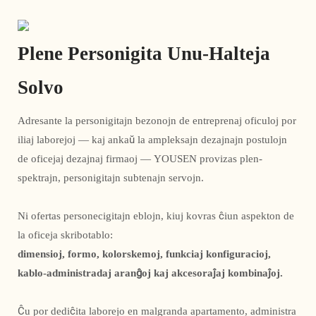
Plene Personigita Unu-Halteja
Solvo
Adresante la personigitajn bezonojn de entreprenaj oficuloj por
iliaj laborejoj — kaj ankaŭ la ampleksajn dezajnajn postulojn
de oficejaj dezajnaj firmaoj — YOUSEN provizas plen-
spektrajn, personigitajn subtenajn servojn.
Ni ofertas personecigitajn eblojn, kiuj kovras ĉiun aspekton de
la oficeja skribotablo:
dimensioj, formo, kolorskemoj, funkciaj konfiguracioj,
kablo-administradaj aranĝoj kaj akcesoraĵaj kombinaĵoj.
Ĉu por dediĉita laborejo en malgranda apartamento, administra