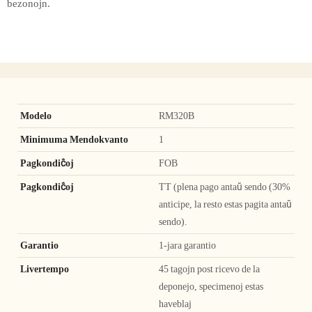
bezonojn.
Modelo
RM320B
Minimuma Mendokvanto
1
Pagkondiĉoj
FOB
Pagkondiĉoj
TT (plena pago antaŭ sendo (30%
anticipe, la resto estas pagita antaŭ
sendo).
Garantio
1-jara garantio
Livertempo
45 tagojn post ricevo de la
deponejo, specimenoj estas
haveblaj