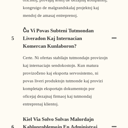
oficistoj, provaĵaj testoj de dezajnaj kompanioj,
kongruigo de malgrandskalaj projektoj kaj
mendoj de amasaj entreprenoj.
Ĉu Vi Povas Subteni Tutmondan
5
Liveradon Kaj Internacian
Komercan Kunlaboron?
Certe. Ni ofertas stabilajn tutmondajn provizojn
kaj internaciajn sendokostojn. Kun matura
provizoĉeno kaj eksporta servosistemo, ni
povas liveri produktojn tutmonde kaj provizi
kompletajn eksportajn dokumentojn por
oficejaj dezajnaj firmaoj kaj tutmondaj
entreprenaj klientoj.
Kiel Via Solvo Solvas Malordajn
6
Kabloproblemojn En Administraj