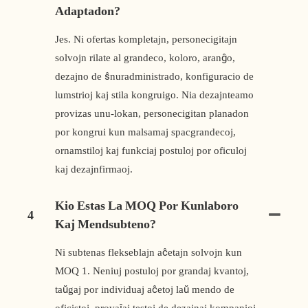
Adaptadon?
Jes. Ni ofertas kompletajn, personecigitajn
solvojn rilate al grandeco, koloro, aranĝo,
dezajno de ŝnuradministrado, konfiguracio de
lumstrioj kaj stila kongruigo. Nia dezajnteamo
provizas unu-lokan, personecigitan planadon
por kongrui kun malsamaj spacgrandecoj,
ornamstiloj kaj funkciaj postuloj por oficuloj
kaj dezajnfirmaoj.
Kio Estas La MOQ Por Kunlaboro
4
Kaj Mendsubteno?
Ni subtenas flekseblajn aĉetajn solvojn kun
MOQ 1. Neniuj postuloj por grandaj kvantoj,
taŭgaj por individuaj aĉetoj laŭ mendo de