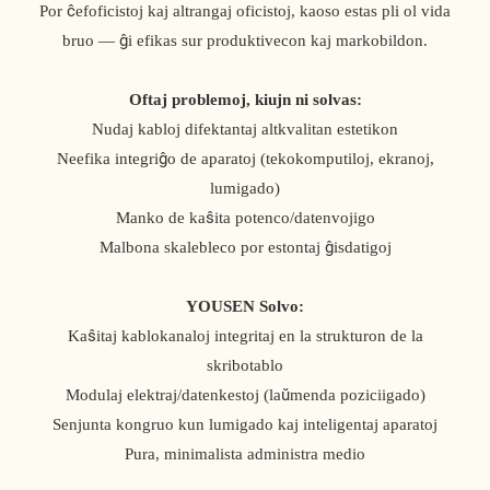
Por ĉefoficistoj kaj altrangaj oficistoj, kaoso estas pli ol vida
bruo — ĝi efikas sur produktivecon kaj markobildon.
Oftaj problemoj, kiujn ni solvas:
Nudaj kabloj difektantaj altkvalitan estetikon
Neefika integriĝo de aparatoj (tekokomputiloj, ekranoj,
lumigado)
Manko de kaŝita potenco/datenvojigo
Malbona skalebleco por estontaj ĝisdatigoj
YOUSEN Solvo:
Kaŝitaj kablokanaloj integritaj en la strukturon de la
skribotablo
Modulaj elektraj/datenkestoj (laŭmenda poziciigado)
Senjunta kongruo kun lumigado kaj inteligentaj aparatoj
Pura, minimalista administra medio