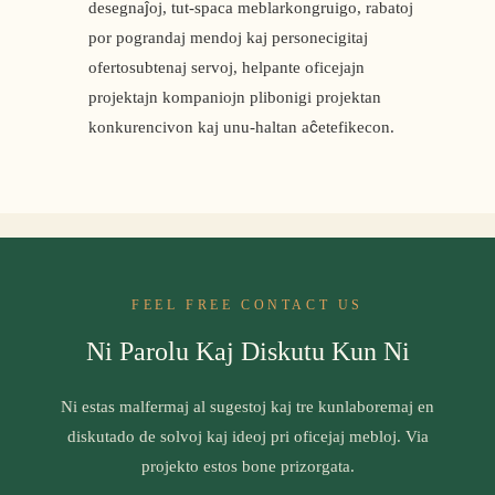
desegnaĵoj, tut-spaca meblarkongruigo, rabatoj
por pograndaj mendoj kaj personecigitaj
ofertosubtenaj servoj, helpante oficejajn
projektajn kompaniojn plibonigi projektan
konkurencivon kaj unu-haltan aĉetefikecon.
FEEL FREE CONTACT US
Ni Parolu Kaj Diskutu Kun Ni
Ni estas malfermaj al sugestoj kaj tre kunlaboremaj en
diskutado de solvoj kaj ideoj pri oficejaj mebloj. Via
projekto estos bone prizorgata.