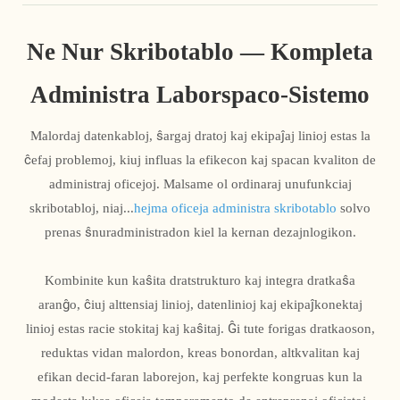
Ne Nur Skribotablo — Kompleta
Administra Laborspaco-Sistemo
Malordaj datenkabloj, ŝargaj dratoj kaj ekipaĵaj linioj estas la
ĉefaj problemoj, kiuj influas la efikecon kaj spacan kvaliton de
administraj oficejoj. Malsame ol ordinaraj unufunkciaj
skribotabloj, niaj...
hejma oficeja administra skribotablo
solvo
prenas ŝnuradministradon kiel la kernan dezajnlogikon.
Kombinite kun kaŝita dratstrukturo kaj integra dratkaŝa
aranĝo, ĉiuj alttensiaj linioj, datenlinioj kaj ekipaĵkonektaj
linioj estas racie stokitaj kaj kaŝitaj. Ĝi tute forigas dratkaoson,
reduktas vidan malordon, kreas bonordan, altkvalitan kaj
efikan decid-faran laborejon, kaj perfekte kongruas kun la