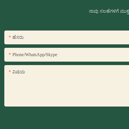
ನಾವು ಸಲಹೆಗಳಿಗೆ ಮುಕ
ಹೆಸರು
Phone/WhatsApp/Skype
ವಿಷಯ