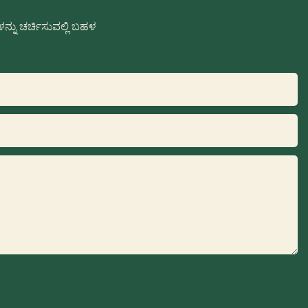
ನು ಚರ್ಚಿಸುವಲ್ಲಿ ಬಹಳ