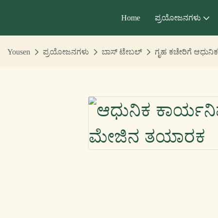
Home
ಪ್ರಯೋಜನಗಳು
Yousen
ಪ್ರಯೋಜನಗಳು
ಬಾಸ್ ಟೇಬಲ್
ಗೃಹ ಕಚೇರಿಗೆ ಆಧುನಿ