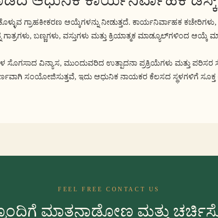
ುವ ಗ್ರಾಹಕೀಕರಣ ಆಯ್ಕೆಗಳನ್ನು ನೀಡುತ್ತದೆ. ಕಾರ್ಯನಿರ್ವಾಹಕ ಕಚೇರಿಗಳು, 
ಗಾತ್ರಗಳು, ಬಣ್ಣಗಳು, ವಸ್ತುಗಳು ಮತ್ತು ಕ್ರಿಯಾತ್ಮಕ ಮಾಡ್ಯೂಲ್‌ಗಳಿಂದ ಆಯ್ಕ
ೊಗಸಾದ ವಿನ್ಯಾಸ, ಮುಂದುವರಿದ ಉತ್ಪಾದನಾ ಪ್ರಕ್ರಿಯೆಗಳು ಮತ್ತು ಪರಿಸರ ಸ್
್ಣವಾಗಿ ಸಂಯೋಜಿಸುತ್ತವೆ, ಇದು ಆಧುನಿಕ ನಾಯಕರ ಕೆಲಸದ ಸ್ಥಳಗಳಿಗೆ ಸೂಕ್ತ 
FEEL FREE CONTACT US
ಮೊಂದಿಗೆ ಮಾತನಾಡೋಣ ಮತ್ತು ಚರ್ಚ