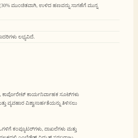
ಿ (30% ಮುಂಚಿತವಾಗಿ, ಉಳಿದ ಹಣವನ್ನು ಸಾಗಣೆಗೆ ಮುನ್ನ
ರಿಗಳು ಲಭ್ಯವಿದೆ.
, ಕಾರ್ಪೊರೇಟ್ ಕಾರ್ಯನಿರ್ವಾಹಕ ಸೂಟ್‌ಗಳು
ತು ವ್ಯವಹಾರ ವಿಶ್ವಾಸಾರ್ಹತೆಯನ್ನು ತಿಳಿಸಲು
ಒಗಳಿಗೆ ಕಂಪ್ಯೂಟರ್‌ಗಳು, ದಾಖಲೆಗಳು ಮತ್ತು
ಲಕದಲ್ಲಿ ಎಂಬೆಡೆಡ್ ವಿದ್ಯುತ್ ಸರಬರಾಜು