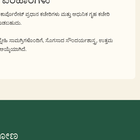
ಕಾರ್ಪೊರೇಟ್ ಪ್ರಧಾನ ಕಚೇರಿಗಳು ಮತ್ತು ಆಧುನಿಕ ಗೃಹ ಕಚೇರಿ
ೆ ಮಾಡಬಹುದು.
ನೇಹಿ ಸಾಮಗ್ರಿಗಳೊಂದಿಗೆ, ಸೊಗಸಾದ ಸೌಂದರ್ಯಶಾಸ್ತ್ರ, ಉತ್ತಮ
ಆಯ್ಕೆಯಾಗಿದೆ.
ಿಸೋಣ