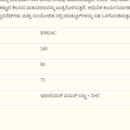
ಟಾದ ಕೆಲಸದ ವಾತಾವರಣವನ್ನು ಖಾತ್ರಿಗೊಳಿಸುತ್ತದೆ. ಆಧುನಿಕ ಕಾರ್ಯನಿರ್ವಾಹಕ ಮ
್ಯಾಬಿನೆಟ್‌ಗಳು ಮತ್ತು ಸಂಯೋಜಿತ ನಲ್ಲಿ ಮಾಡ್ಯೂಲ್‌ಗಳನ್ನು ಸಹ ಒಳಗೊಂಡಿರುತ್ತವ
RP824C
240
80
75
ಇಟಾಲಿಯನ್ ಪಿಯರ್ ಬಣ್ಣ + ನೀಲಿ