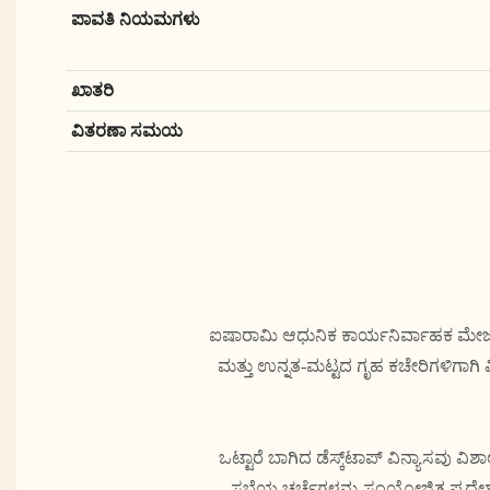
ಪಾವತಿ ನಿಯಮಗಳು
ಖಾತರಿ
ವಿತರಣಾ ಸಮಯ
ಐಷಾರಾಮಿ ಆಧುನಿಕ ಕಾರ್ಯನಿರ್ವಾಹಕ ಮೇಜುಗ
ಮತ್ತು ಉನ್ನತ-ಮಟ್ಟದ ಗೃಹ ಕಚೇರಿಗಳಿಗಾಗಿ ವ
ಒಟ್ಟಾರೆ ಬಾಗಿದ ಡೆಸ್ಕ್‌ಟಾಪ್ ವಿನ್ಯಾಸವು
ಸಭೆಯ ಚರ್ಚೆಗಳನ್ನು ಸಂಯೋಜಿತ ಪ್ರದೇಶದ