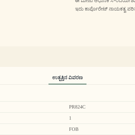
ಈ ಮೇಜು ಆಧುನಿಕ ಸೌಂದರ್ಯಶಾಸ್ತ್
ಇದು ಕಾರ್ಪೊರೇಟ್ ನಾಯಕತ್ವ ಪರಿಸರಕ
ಉತ್ಪತ್ತಿನ ವಿವರಣ
PR824C
1
FOB