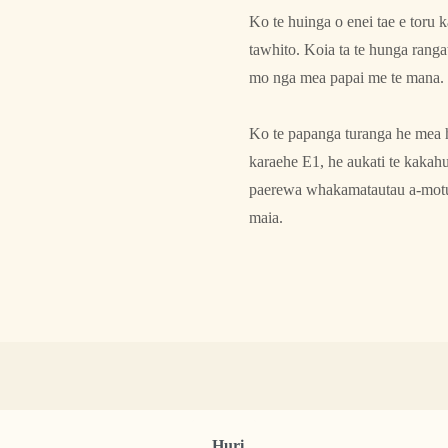
Ko te huinga o enei tae e toru ka
tawhito. Koia ta te hunga ranga
mo nga mea papai me te mana.
Ko te papanga turanga he mea ha
karaehe E1, he aukati te kakahu
paerewa whakamatautau a-motu, 
maia.
_Huri