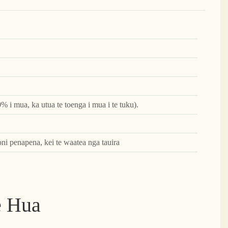
0% i mua, ka utua te toenga i mua i te tuku).
oni penapena, kei te waatea nga tauira
e Hua