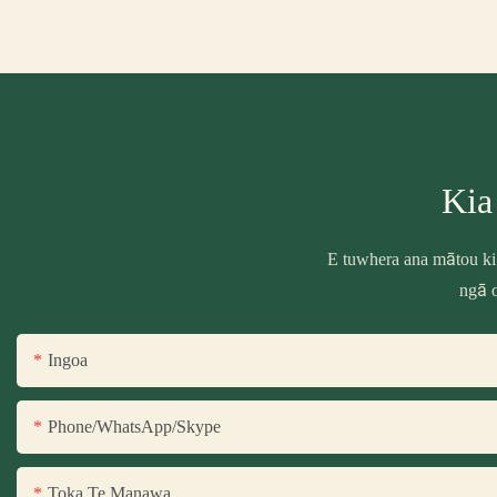
Kia
E tuwhera ana mātou ki
ngā o
Ingoa
Phone/WhatsApp/Skype
Toka Te Manawa