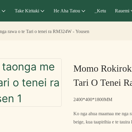
a
Take Kiritaki
He Aha Tatou
_Ketu
Rauemi
ga rawa o te Tari o tenei ra RM324W - Yousen
Momo Rokirok
Tari O Tenei 
2400*400*1800MM
Ko nga ahua maamaa me nga rain
beige, kua taapirihia e te taui