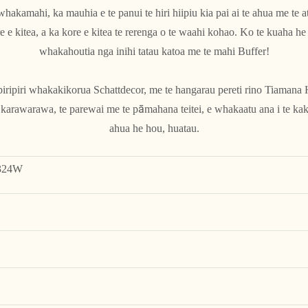
hakamahi, ka mauhia e te panui te hiri hiipiu kia pai ai te ahua me te 
kitea, a ka kore e kitea te rerenga o te waahi kohao. Ko te kuaha he 
whakahoutia nga inihi tatau katoa me te mahi Buffer!
ripiri whakakikorua Schattdecor, me te hangarau pereti rino Tiamana H
te karawarawa, te parewai me te pāmahana teitei, e whakaatu ana i te ka
ahua he hou, huatau.
324W