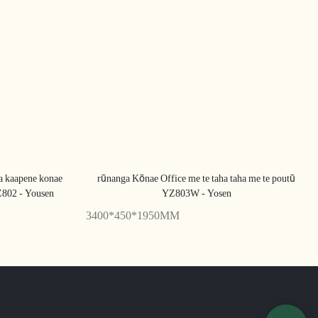
a kaapene konae
rūnanga Kōnae Office me te taha taha me te poutū
Z802 - Yousen
YZ803W - Yosen
3400*450*1950MM