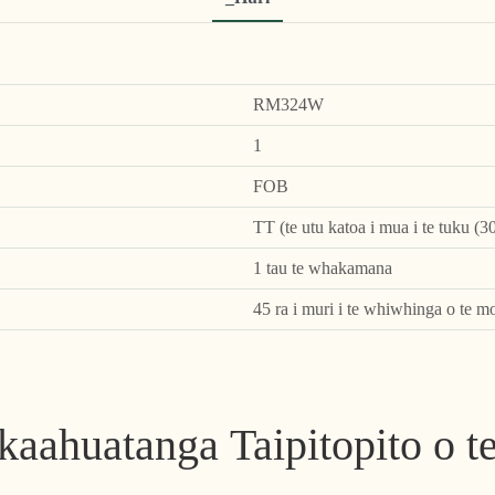
RM324W
1
FOB
TT (te utu katoa i mua i te tuku (3
1 tau te whakamana
45 ra i muri i te whiwhinga o te m
aahuatanga Taipitopito o t