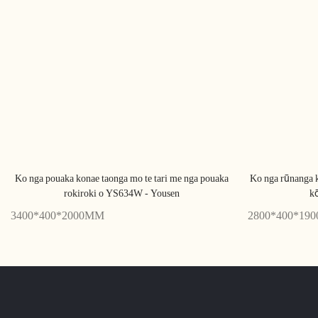
Ko nga pouaka konae taonga mo te tari me nga pouaka
Ko nga rūnanga 
rokiroki o YS634W - Yousen
k
3400*400*2000MM
2800*400*19