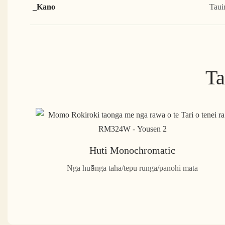
_Kano
Taui
Ta
Huti Monochromatic
Nga huānga taha/tepu runga/panohi mata