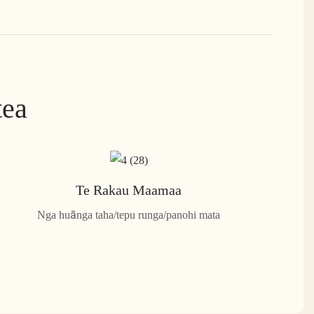
tea
Te Rakau Maamaa
Nga huānga taha/tepu runga/panohi mata