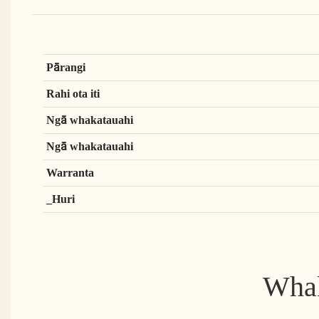
Pārangi
Rahi ota iti
Ngā whakatauahi
Ngā whakatauahi
Warranta
_Huri
Whak