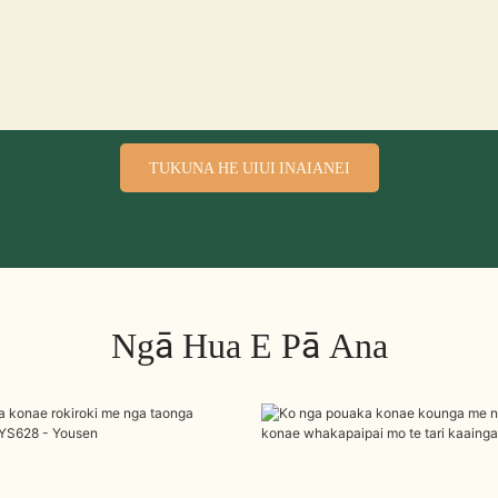
TUKUNA HE UIUI INAIANEI
Ngā Hua E Pā Ana