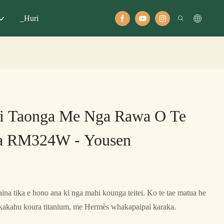
_Huri
i Taonga Me Nga Rawa O Te
Ra RM324W - Yousen
a tika e hono ana ki nga mahi kounga teitei. Ko te tae matua he
ra kakahu koura titanium, me Hermès whakapaipai karaka.