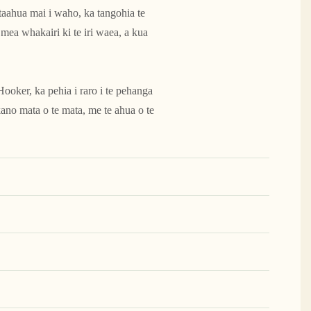
ataahua mai i waho, ka tangohia te
mea whakairi ki te iri waea, a kua
ooker, ka pehia i raro i te pehanga
kano mata o te mata, me te ahua o te