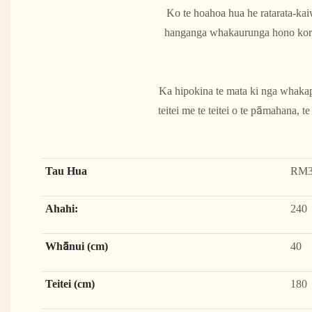
Ko te hoahoa hua he ratarata-kaiw
hanganga whakaurunga hono kore e 
Ka hipokina te mata ki nga whakapi
teitei me te teitei o te pāmahana, 
Tau Hua
RM
Ahahi:
240
Whānui (cm)
40
Teitei (cm)
180