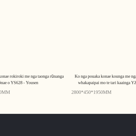
konae rokiroki me nga taonga rūnanga
Ko nga pouaka konae kounga me ng
ōnae o YS628 - Yousen
whakapaipai mo te tari kaainga Y
00MM
2800*450*1950MM