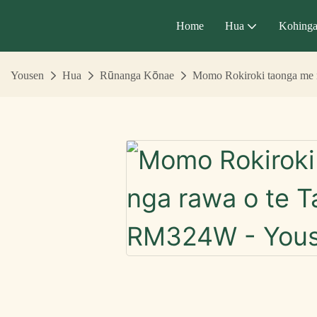
Home
Hua
Kohing
Yousen
Hua
Rūnanga Kōnae
Momo Rokiroki taonga me n