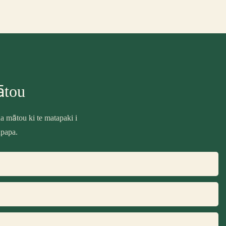
ātou
 mātou ki te matapaki i
upapa.