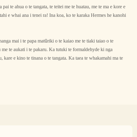
 pai te ahua o te tangata, te teitei me te huatau, me te ma e kore e
tahi e whai ana i tenei ra! Ina koa, ko te karaka Hermes he kanohi
nga mai i te papa matūriki o te kaiao me te tiaki taiao o te
 me te aukati i te pakaru. Ka tutuki te formaldehyde ki nga
kare e kino te tinana o te tangata. Ka taea te whakamahi ma te