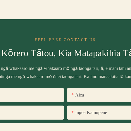
FEEL FREE CONTACT US
 Kōrero Tātou, Kia Matapakihia T
 ngā whakaaro me ngā whakaaro mō ngā taonga tari, ā, e mahi tahi ana
tinga me ngā whakaaro mō ēnei taonga tari. Ka tino manaakitia tō ka
Aiea
Ingoa Kamupene