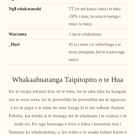
Ngā whakatauahi
TT (te utu katoa i mua i te tuku
(30% i mua, ka utua te toenga i
mua i te tuku).
Warranta
1 tau te whakamana
_Huri
45 ra i muri i te whiwhinga o te
moni penapena, kei te waatea nga
tauira
Whakaahuatanga Taipitopito o te Hua
Ko te roopu whanui kua oti te hinu, ko te taha taha ka hangaia
ma te wera wera, ko te porowhita he porowhita me te ngawari,
a ko te papa o te tatau he mea hanga ki te tae wōnati Auman
Pakeha, kia tutuki ai te hiranga me te whakaatu i te wairua o te
mahi toi. Ko nga hononga e kore e kitea i kawemai mai i
Tiamana ka whakamahia, a, ko waho o te waahi kohao kaore e