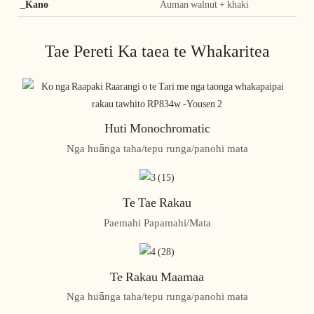
_Kano
Auman walnut + khaki
Tae Pereti Ka taea te Whakaritea
Huti Monochromatic
Nga huānga taha/tepu runga/panohi mata
Te Tae Rakau
Paemahi Papamahi/Mata
Te Rakau Maamaa
Nga huānga taha/tepu runga/panohi mata