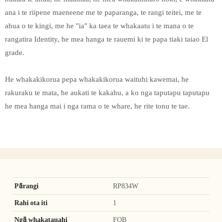
ana i te riipene maeneene me te paparanga, te rangi teitei, me te
ahua o te kingi, me he "ia" ka taea te whakaatu i te mana o te
rangatira Identity, he mea hanga te rauemi ki te papa tiaki taiao El
grade.
He whakakikorua pepa whakakikorua waituhi kawemai, he
rakuraku te mata, he aukati te kakahu, a ko nga taputapu taputapu
he mea hanga mai i nga rama o te whare, he rite tonu te tae.
Pārangi
RP834W
Rahi ota iti
1
Ngā whakatauahi
FOB