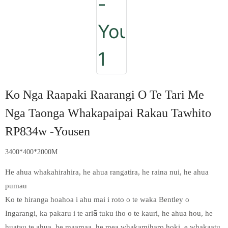
Ko Nga Raapaki Raarangi O Te Tari Me
Nga Taonga Whakapaipai Rakau Tawhito
RP834w -Yousen
3400*400*2000M
He ahua whakahirahira, he ahua rangatira, he raina nui, he ahua
pumau
Ko te hiranga hoahoa i ahu mai i roto o te waka Bentley o
Ingarangi, ka pakaru i te ariā tuku iho o te kauri, he ahua hou, he
huatau te ahua, he maamaa, he mea whakamiharo hoki, e whakaatu