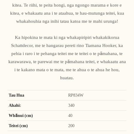
kitea. Te riihi, te peita hongi, nga ngongo marama e kore e
kitea, e whakaatu ana i te ataahua, te hau-mutunga teitei, kua
whakahouhia nga inihi tatau katoa me te mahi urunga!
Ka hipokina te mata ki nga whakapiripiri whakakikorua
Schattdecor, me te hangarau pereti rino Tiamana Hooker, ka
pehia i raro i te pehanga teitei me te teitei o te pāmahana, te
karawarawa, te parewai me te pāmahana teitei, e whakaatu ana
i te kakano mata o te mata, me te ahua o te ahua he hou,
huatau.
Tau Hua
RP834W
Ahahi:
340
Whānui (cm)
40
Teitei (cm)
200