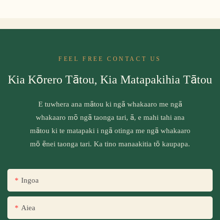
FEEL FREE CONTACT US
Kia Kōrero Tātou, Kia Matapakihia Tātou
E tuwhera ana mātou ki ngā whakaaro me ngā
whakaaro mō ngā taonga tari, ā, e mahi tahi ana
mātou ki te matapaki i ngā otinga me ngā whakaaro
mō ēnei taonga tari. Ka tino manaakitia tō kaupapa.
Ingoa
Aiea