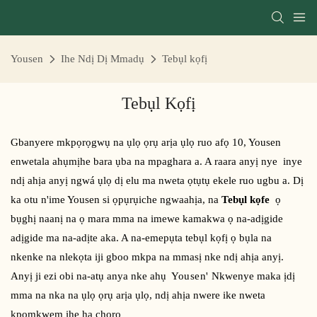
Yousen
Ihe Ndị Dị Mmadụ
Tebụl kọfị
Tebụl Kọfị
Gbanyere mkpọrọgwụ na ụlọ ọrụ arịa ụlọ ruo afọ 10, Yousen
enwetala ahụmịhe bara ụba na mpaghara a. A raara anyị nye inye
ndị ahịa anyị ngwá ụlọ dị elu ma nweta ọtụtụ ekele ruo ugbu a. Dị
ka otu n'ime Yousen si ọpụrụiche ngwaahịa, na
Tebụl kọfe
ọ
bụghị naanị na ọ mara mma na imewe kamakwa ọ na-adịgide
adịgide ma na-adịte aka. A na-emepụta tebụl kọfị ọ bụla na
nkenke na nlekọta iji gboo mkpa na mmasị nke ndị ahịa anyị.
Anyị ji ezi obi na-atụ anya nke ahụ
Yousen'
Nkwenye maka ịdị
mma na nka na ụlọ ọrụ arịa ụlọ, ndị ahịa nwere ike nweta
kpọmkwem ihe ha chọrọ