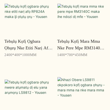
Tebụlụ Kọfị Ọgbara
Tebụlụ Kọfị Mara Mma
Ọhụrụ Nke Etiti Narị Afọ
Nke Pere Mpe RM3140C
RP824A Maka Iji Ọtụtụ
Maka Ihe Ndozi Dị Mfe -
2400*400*1000MM
1400*700*450MM
Ọrụ - Yousen
Yousen