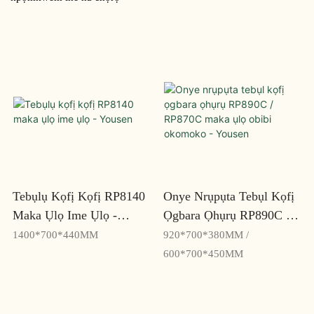
Tebụlụ Kọfị Kọfị RP8140
Onye Nrụpụta Tebụl Kọfị
Maka Ụlọ Ime Ụlọ -
Ọgbara Ọhụrụ RP890C /
Yousen
RP870C Maka Ụlọ Obibi
1400*700*440MM
920*700*380MM /
Okomoko - Yousen
600*700*450MM