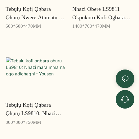
Tebụlụ Kọfị Ọgbara
Nhazi Obere LS9811
Ọhụrụ Nwere Atụmatụ Dị
Okpokoro Kọfị Ọgbara
Elu Yana Arụmọrụ
Ọhụrụ - Mara Mma Na
600*600*470MM
1400*700*470MM
LS9812 - Yousen
Nke Mara Mma - Yousen
Tebụlụ Kọfị Ọgbara
Ọhụrụ LS9810: Nhazi
Mara Mma Na Ogo
800*800*750MM
Adịchaghị - Yousen