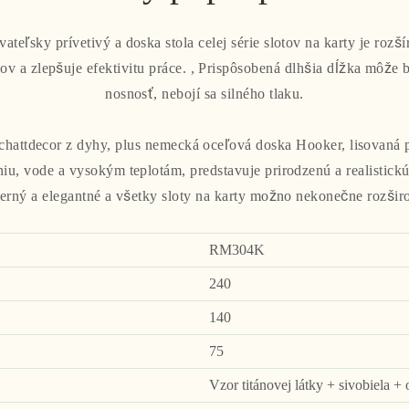
vateľsky prívetivý a doska stola celej série slotov na karty je rozš
ov a zlepšuje efektivitu práce. , Prispôsobená dlhšia dĺžka môže by
nosnosť, nebojí sa silného tlaku.
chattdecor z dyhy, plus nemecká oceľová doska Hooker, lisovan
niu, vode a vysokým teplotám, predstavuje prirodzenú a realistickú
rný a elegantné a všetky sloty na karty možno nekonečne rozšir
RM304K
240
140
75
Vzor titánovej látky + sivobiela +