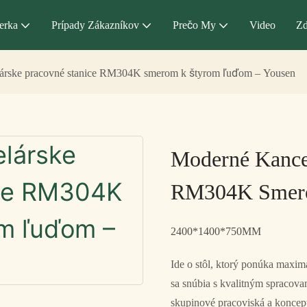
erka
Prípady Zákazníkov
Prečo My
Video
Zd
árske pracovné stanice RM304K smerom k štyrom ľuďom – Yousen
Moderné Kancel
RM304K Smero
2400*1400*750MM
Ide o stôl, ktorý ponúka maximál
sa snúbia s kvalitným spracov
skupinové pracoviská a koncep