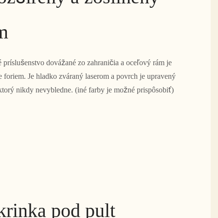
m
​príslušenstvo dovážané zo zahraničia a oceľový rám je
e foriem. Je hladko zváraný laserom a povrch je upravený
ktorý nikdy nevybledne. (iné farby je možné prispôsobiť)
krinka pod pult