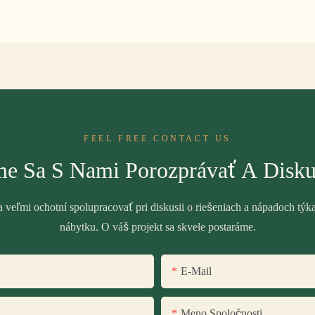
FEEL FREE CONTACT US
e Sa S Nami Porozprávať A Disku
veľmi ochotní spolupracovať pri diskusii o riešeniach a nápadoch týk
nábytku. O váš projekt sa skvele postaráme.
E-Mail
Meno Spoločnosti