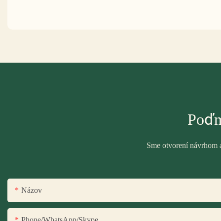
Poďm
Sme otvorení návrhom a 
Názov
Phone/WhatsApp/Skype