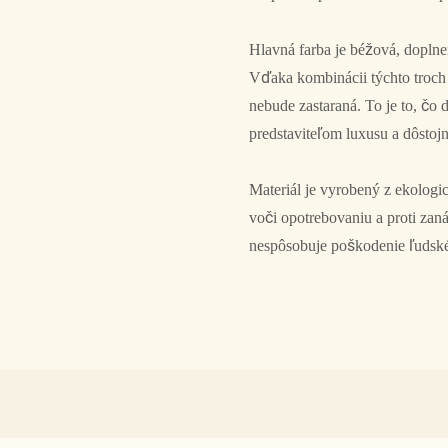
Hlavná farba je béžová, dopln
Vďaka kombinácii týchto troch 
nebude zastaraná. To je to, čo
predstaviteľom luxusu a dôstoj
Materiál je vyrobený z ekologic
voči opotrebovaniu a proti zan
nespôsobuje poškodenie ľudskéh