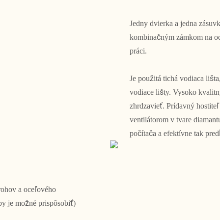
Jedny dvierka a jedna zásuv
kombinačným zámkom na ochr
práci.
Je použitá tichá vodiaca lišt
vodiace lišty. Vysoko kvalitn
zhrdzavieť. Prídavný hostit
ventilátorom v tvare diamant
počítača a efektívne tak pred
 rohov a oceľového
by je možné prispôsobiť)