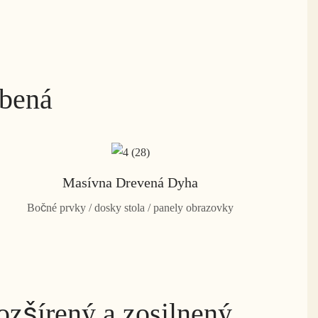
obená
Masívna Drevená Dyha
Bočné prvky / dosky stola / panely obrazovky
ozšírený a zosilnený