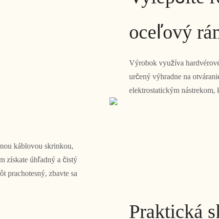
oceľový rá
Výrobok využíva hardvérové ​
určený výhradne na otvárani
elektrostatickým nástrekom, 
čnou káblovou skrinkou,
m získate úhľadný a čistý
ôt prachotesný, zbavte sa
Praktická s