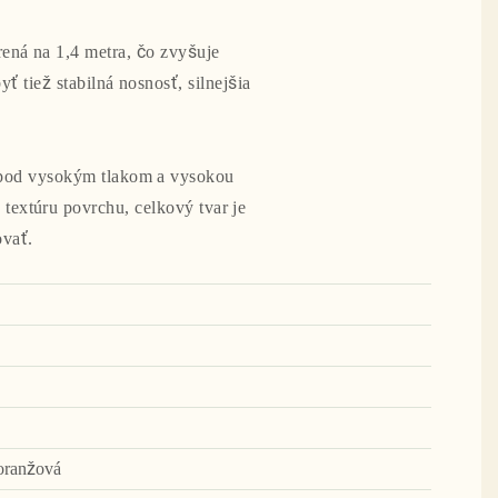
írená na 1,4 metra, čo zvyšuje
ť tiež stabilná nosnosť, silnejšia
á pod vysokým tlakom a vysokou
 textúru povrchu, celkový tvar je
ovať.
 oranžová