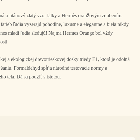
ená o titánový zlatý vzor látky a Hermès oranžovým zdobením.
farieb ľudia vyzerajú pohodlne, luxusne a elegantne a biela nikdy
 dnes mladí ľudia sledujú! Najmä Hermes Orange bol vždy
nosti
kej a ekologickej drevotrieskovej dosky triedy E1, ktorá je odolná
ášaniu. Formaldehyd spĺňa národné testovacie normy a
o tela. Dá sa použiť s istotou.