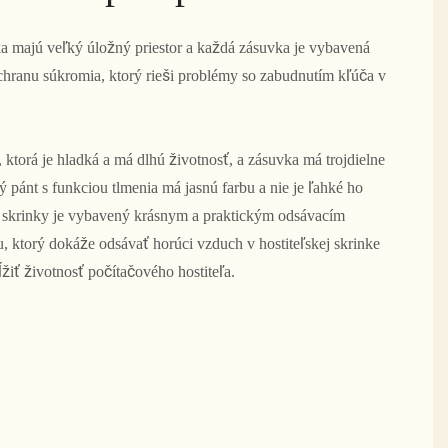
ka majú veľký úložný priestor a každá zásuvka je vybavená
anu súkromia, ktorý rieši problémy so zabudnutím kľúča v
a, ktorá je hladká a má dlhú životnosť, a zásuvka má trojdielne
ý pánt s funkciou tlmenia má jasnú farbu a nie je ľahké ho
eľ skrinky je vybavený krásnym a praktickým odsávacím
u, ktorý dokáže odsávať horúci vzduch v hostiteľskej skrinke
ĺžiť životnosť počítačového hostiteľa.