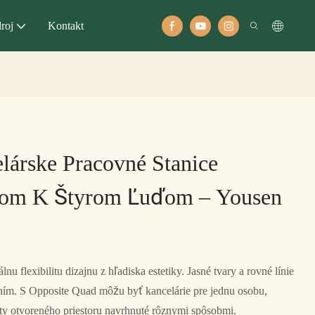
roj
Kontakt
árske Pracovné Stanice
m K Štyrom Ľuďom – Yousen
nu flexibilitu dizajnu z hľadiska estetiky. Jasné tvary a rovné línie
aním. S Opposite Quad môžu byť kancelárie pre jednu osobu,
ty otvoreného priestoru navrhnuté rôznymi spôsobmi.