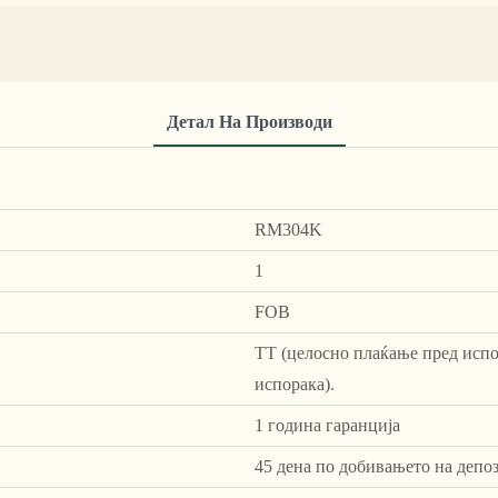
Детал На Производи
RM304K
1
FOB
ТТ (целосно плаќање пред испо
испорака).
1 година гаранција
45 дена по добивањето на депо