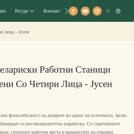
део
Ресурс
Контакт
 лица - Јусен
елариски Работни Станици
ни Со Четири Лица - Јусен
лна флексибилност на дизајнот во однос на естетиката. Јасни
бинираат со висококвалитетна изработка. Со спротивниот
лице, групните работни места и концептите на отворен