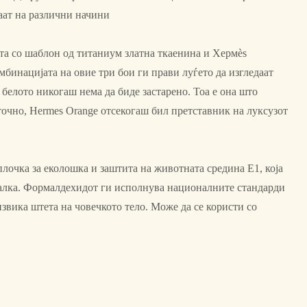
раат на различни начини
ета со шаблон од титаниум златна ткаенина и Хермès
бинацијата на овие три бои ги прави луѓето да изгледаат
 белото никогаш нема да биде застарено. Тоа е она што
точно, Hermes Orange отсекогаш бил претставник на луксузот
плочка за еколошка и заштита на животната средина Е1, која
 валка. Формалдехидот ги исполнува националните стандарди
извика штета на човечкото тело. Може да се користи со