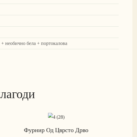
 + необично бела + портокалова
илагоди
Фурнир Од Цврсто Дрво