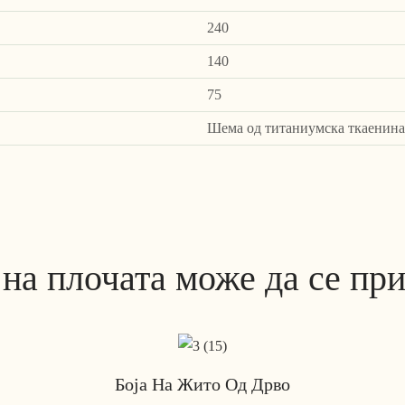
240
140
75
Шема од титаниумска ткаенина
 на плочата може да се пр
Боја На Жито Од Дрво