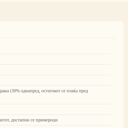
рака (30% однапред, остатокот се плаќа пред
зитот, достапни се примероци