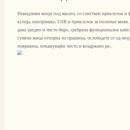
Невидливи жици под масата, со сопствен приклучок и 
кутија, напојување, USB и приклучок за полнење може д
дава уредно и чисто биро, сребрена функционална кабел
гумена жица отпорна на прашина, ослободете се од неу
површина, покажувајќи чисто и воздржано јас.