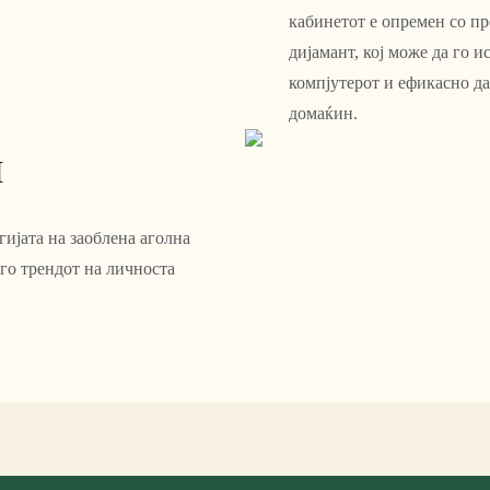
кабинетот е опремен со пр
дијамант, кој може да го 
компјутерот и ефикасно д
домаќин.
н
гијата на заоблена аголна
го трендот на личноста