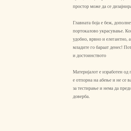
простор може да се дизајни
Главната боја е беж, дополн
портокалово украсување. Ком
удобно, врвно и елегантно, а
младите го бараат денес! По
и достоинството
Материјалот е изработен од 
е отпорна на абење и не се
за тестирање и нема да пред
доверба.