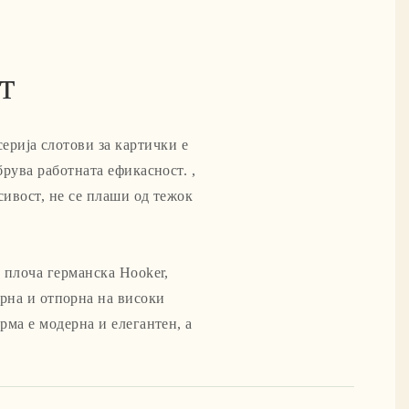
т
серија слотови за картички е
рува работната ефикасност. ,
сивост, не се плаши од тежок
 плоча германска Hooker,
рна и отпорна на високи
рма е модерна и елегантен, а