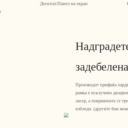
Десктоп/Панел на екран
т
Надградет
задебелен
Производот прифаќа хардв
рамка е исклучиво дизајни
ласер, а површината се тр
избледи. (другите бои мож