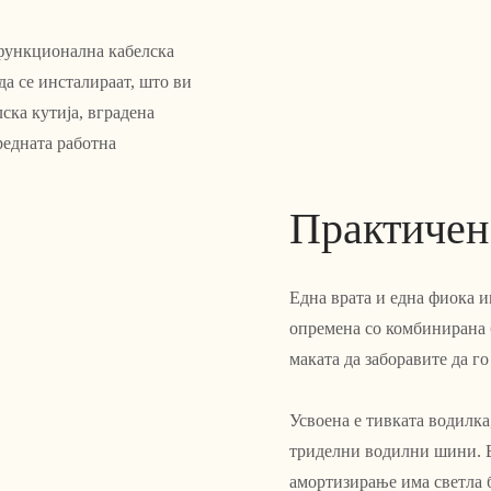
функционална кабелска
а се инсталираат, што ви
ска кутија, вградена
редната работна
Практичен
Една врата и една фиока и
опремена со комбинирана б
маката да заборавите да го
Усвоена е тивката водилка,
триделни водилни шини. В
амортизирање има светла б