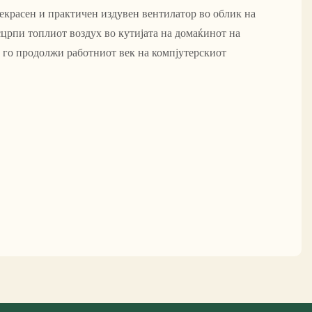
екрасен и практичен издувен вентилатор во облик на
исцрпи топлиот воздух во кутијата на домаќинот на
а го продолжи работниот век на компјутерскиот