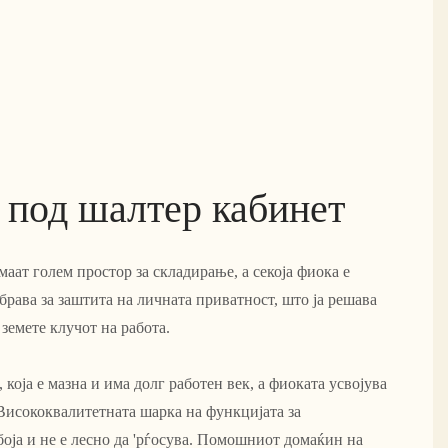
 под шалтер кабинет
маат голем простор за складирање, а секоја фиока е
рава за заштита на личната приватност, што ја решава
 земете клучот на работа.
 која е мазна и има долг работен век, а фиоката усвојува
исококвалитетната шарка на функцијата за
оја и не е лесно да 'рѓосува. Помошниот домаќин на