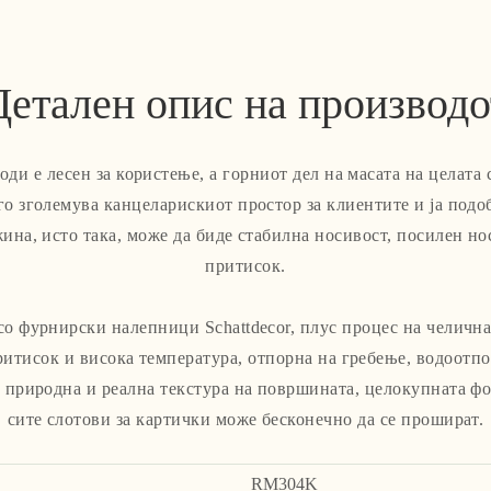
Детален опис на производо
оди е лесен за користење, а горниот дел на масата на целата 
го зголемува канцеларискиот простор за клиентите и ја подоб
на, исто така, може да биде стабилна носивост, посилен но
притисок.
о фурнирски налепници Schattdecor, плус процес на челична
ритисок и висока температура, отпорна на гребење, водоотпо
 природна и реална текстура на површината, целокупната фо
сите слотови за картички може бесконечно да се прошират.
RM304K