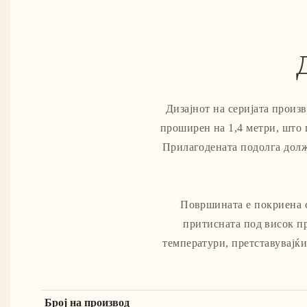
Дизајнот на серијата произв
проширен на 1,4 метри, што 
Прилагодената подолга должи
Површината е покриена с
притисната под висок п
температури, претставувајќи
Број на производ