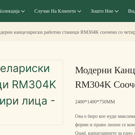
Колекција
Случаи На Клиенти
Зошто Ние
Ви
дерни канцелариски работни станици RM304K соочени со четири
Модерни Канц
RM304K Сооче
2400*1400*750MM
Ова е биро кое нуди максима
форми и прави линии се ком
Quad, канцелариите за едно 