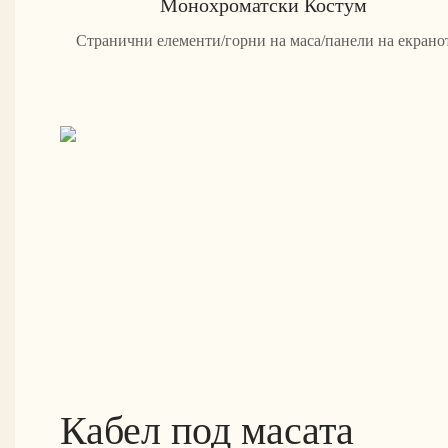
Монохроматски Костум
Странични елементи/горни на маса/панели на екрано
Кабел под масата