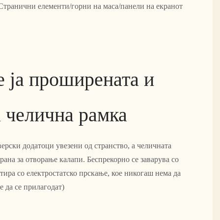
Странични елементи/горни на маса/панели на екранот
е ја проширената и
а челична рамка
ерски додатоци увезени од странство, а челичната
рана за отворање калапи. Беспрекорно се заварува со
етира со електростатско прскање, кое никогаш нема да
е да се прилагодат)