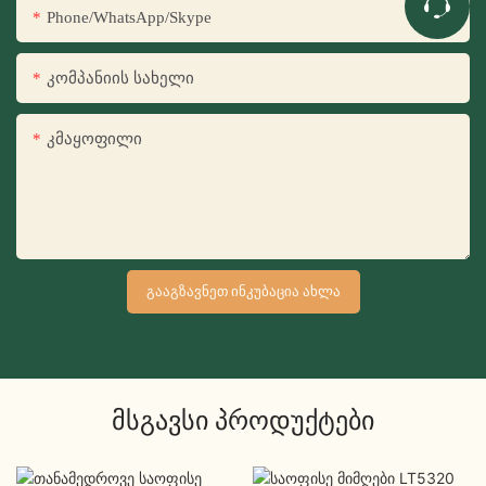
Phone/WhatsApp/Skype
Კომპანიის Სახელი
Კმაყოფილი
ᲒᲐᲐᲒᲖᲐᲕᲜᲔᲗ ᲘᲜᲙᲣᲑᲐᲪᲘᲐ ᲐᲮᲚᲐ
Მსგავსი Პროდუქტები