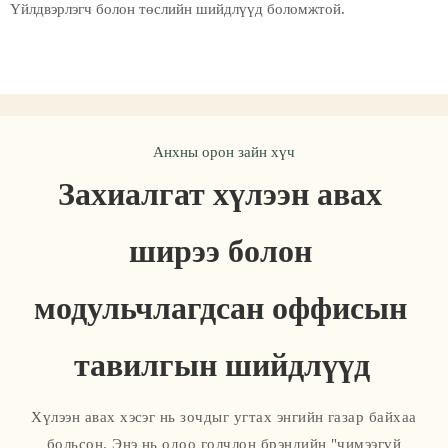
Үйлдвэрлэгч болон төслийн шийдлүүд боломжтой.
Анхны орон зайн хүч
Захиалгат хүлээн авах 
ширээ болон 
модульчлагдсан оффисын 
тавилгын шийдлүүд
Хүлээн авах хэсэг нь зочдыг угтах энгийн газар байхаа
больсон. Энэ нь одоо голчлон брэндийн "чимээгүй