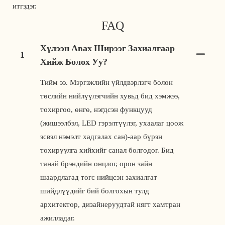
итгэдэг. 
FAQ
Хүлээн Авах Ширээг Захиалгаар
1
Хийж Болох Уу?
Тийм ээ. Мэргэжлийн үйлдвэрлэгч болон
төслийн нийлүүлэгчийн хувьд бид хэмжээ,
тохиргоо, өнгө, нэгдсэн функцууд
(жишээлбэл, LED гэрэлтүүлэг, ухаалаг цоож
эсвэл нэмэлт хадгалах сан)-аар бүрэн
тохируулга хийхийг санал болгодог. Бид
танай брэндийн онцлог, орон зайн
шаардлагад төгс нийцсэн захиалгат
шийдлүүдийг бий болгохын тулд
архитектор, дизайнеруудтай нягт хамтран
ажилладаг.