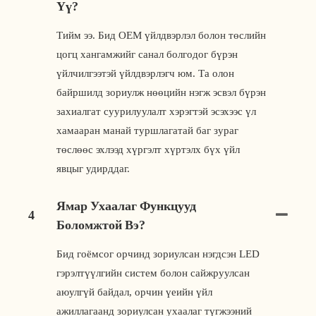
Үү?
Тийм ээ. Бид OEM үйлдвэрлэл болон төслийн
цогц хангамжийг санал болгодог бүрэн
үйлчилгээтэй үйлдвэрлэгч юм. Та олон
байршилд зориулж нөөцийн нэгж эсвэл бүрэн
захиалгат суурилуулалт хэрэгтэй эсэхээс үл
хамааран манай туршлагатай баг зураг
төслөөс эхлээд хүргэлт хүртэлх бүх үйл
явцыг удирддаг.
Ямар Ухаалаг Функцууд
4
Боломжтой Вэ?
Бид гоёмсог орчинд зориулсан нэгдсэн LED
гэрэлтүүлгийн систем болон сайжруулсан
аюулгүй байдал, орчин үеийн үйл
ажиллагаанд зориулсан ухаалаг түгжээний