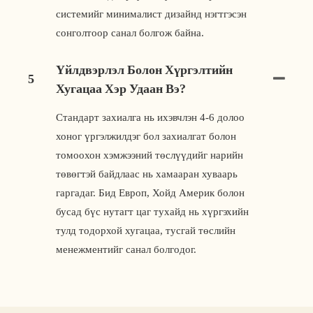
системийг минималист дизайнд нэгтгэсэн
сонголтоор санал болгож байна.
Үйлдвэрлэл Болон Хүргэлтийн
5
Хугацаа Хэр Удаан Вэ?
Стандарт захиалга нь ихэвчлэн 4-6 долоо
хоног үргэлжилдэг бол захиалгат болон
томоохон хэмжээний төслүүдийг нарийн
төвөгтэй байдлаас нь хамааран хуваарь
гаргадаг. Бид Европ, Хойд Америк болон
бусад бүс нутагт цаг тухайд нь хүргэхийн
тулд тодорхой хугацаа, тусгай төслийн
менежментийг санал болгодог.