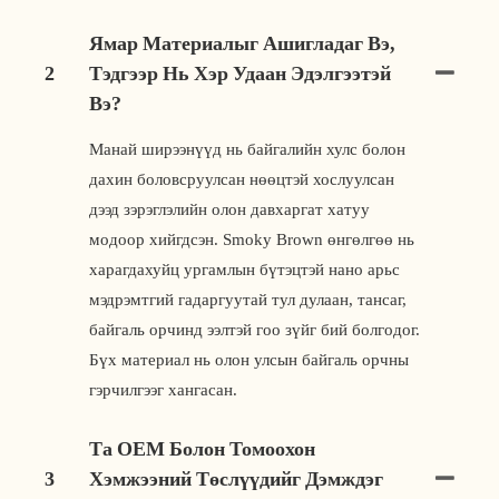
Ямар Материалыг Ашигладаг Вэ,
2
Тэдгээр Нь Хэр Удаан Эдэлгээтэй
Вэ?
Манай ширээнүүд нь байгалийн хулс болон
дахин боловсруулсан нөөцтэй хослуулсан
дээд зэрэглэлийн олон давхаргат хатуу
модоор хийгдсэн. Smoky Brown өнгөлгөө нь
харагдахуйц ургамлын бүтэцтэй нано арьс
мэдрэмтгий гадаргуутай тул дулаан, тансаг,
байгаль орчинд ээлтэй гоо зүйг бий болгодог.
Бүх материал нь олон улсын байгаль орчны
гэрчилгээг хангасан.
Та OEM Болон Томоохон
3
Хэмжээний Төслүүдийг Дэмждэг