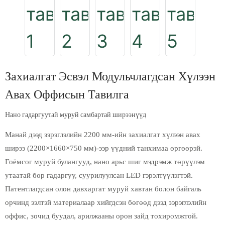
Захиалгат Эсвэл Модульчлагдсан Хүлээн
Авах Оффисын Тавилга
Нано гадаргуутай муруй самбартай ширээнүүд
Манай дээд зэрэглэлийн 2200 мм-ийн захиалгат хүлээн авах
ширээ (2200×1660×750 мм)-ээр үүдний танхимаа өргөөрэй.
Гоёмсог муруй булангууд, нано арьс шиг мэдрэмж төрүүлэм
утаатай бор гадаргуу, суурилуулсан LED гэрэлтүүлэгтэй.
Патентлагдсан олон давхаргат муруй хавтан болон байгаль
орчинд ээлтэй материалаар хийгдсэн бөгөөд дээд зэрэглэлийн
оффис, зочид буудал, арилжааны орон зайд тохиромжтой.