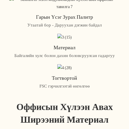
Гарын Үсэг Зурах Палитр
Утаатай бор - Даруухан дэгжин байдал
Материал
Байгалийн хулс болон дахин боловсруулсан гадаргуу
Тогтвортой
FSC гэрчилгээтэй өнгөлгөө
Оффисын Хүлээн Авах
Ширээний Материал