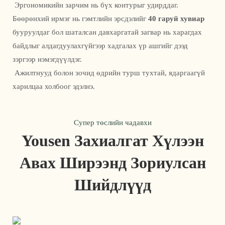
 Эргономикийн зарчим нь бүх контурыг удирддаг. 
Бөөрөнхий ирмэг нь гэмтлийн эрсдэлийг 
40 гаруй хувиар
бууруулдаг бол шаталсан давхаргатай загвар нь харагдах 
байдлыг алдагдуулахгүйгээр хадгалах үр ашгийг дээд 
зэргээр нэмэгдүүлдэг.
 Ажилтнууд болон зочид өдрийн турш тухтай, ядаргаагүй 
харилцаа холбоог эдэлнэ. 
Супер төслийн чадавхи
Yousen Захиалгат Хүлээн
Авах Ширээнд Зориулсан
Шийдлүүд