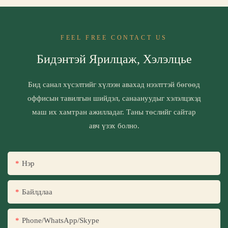
FEEL FREE CONTACT US
Бидэнтэй Ярилцаж, Хэлэлцье
Бид санал хүсэлтийг хүлээн авахад нээлттэй бөгөөд
оффисын тавилгын шийдэл, санаануудыг хэлэлцэхэд
маш их хамтран ажилладаг. Таны төслийг сайтар
авч үзэх болно.
Нэр
Байлдлаа
Phone/WhatsApp/Skype