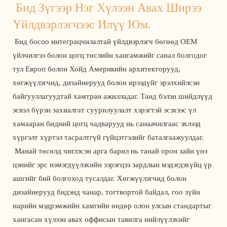
Бид Зүгээр Нэг Хүлээн Авах Ширээ 
Үйлдвэрлэгчээс Илүү Юм.
 Бид босоо интеграцчилалтай үйлдвэрлэгч бөгөөд OEM 
үйлчилгээ болон цогц төслийн хангамжийг санал болгодог 
тул Европ болон Хойд Америкийн архитекторууд, 
хөгжүүлэгчид, дизайнерууд болон ирээдүйг эрэлхийлсэн 
байгууллагуудтай хамтран ажилладаг. Танд бэлэн шийдлүүд 
эсвэл бүрэн захиалгат суурилуулалт хэрэгтэй эсэхээс үл 
хамааран бидний цогц чадварууд нь санаачилгаас эхлээд 
хүргэлт хүртэл тасралтгүй гүйцэтгэлийг баталгаажуулдаг. 
 Манай төсөлд чиглэсэн арга барил нь танай орон зайн үнэ 
цэнийг эрс нэмэгдүүлэхийн зэрэгцээ зардлын мэдэгдэхүйц үр 
ашгийг бий болгоход тусалдаг. Хөгжүүлэгчид болон 
дизайнерууд бидэнд чанар, тогтвортой байдал, гоо зүйн 
нарийн мэдрэмжийн хамгийн өндөр олон улсын стандартыг 
хангасан хүлээн авах оффисын тавилга нийлүүлэхийг 