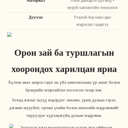
Материал
Олон давхаргат цул мод +
муруй хавтангийн технологи
Дуусгах
Утаатай бор нано арьс
мэдрэгдэх гадаргуу
Орон зай ба туршлагын
хоорондох харилцан яриа
Хүлээн авах ширээ гэдэг нь үйл ажиллагааны үр ашиг болон
брэндийн илэрхийлэл хосолсон газар юм.
Зочид ялгааг шууд мэдэрдэг: зөөлөн, урин дулаан гэрэл,
дэгжин муруйлт, орчин үеийн болон мөнхийн мэдрэмжийг
төрүүлдэг хүрэлцэхүйц дулаан мэдрэмж.