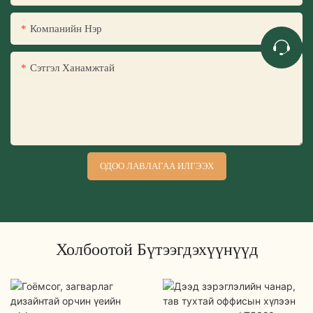
Компанийн Нэр
Сэтгэл Ханамжтай
ОДОО ЛАВЛАГАА ИЛГЭЭХ
Холбоотой Бүтээгдэхүүнүүд