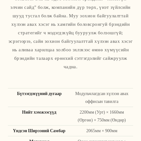
элчин сайд" болж, компанийн дүр төрх, үнэт зүйлсийн
шууд тусгал болж байна. Муу зохион байгуулалттай
хүлээн авах хэсэг нь хамгийн боловсронгуй брэндийн
стратегийг ч мэдэгдэхүйц бууруулж болзошгүй;
эсрэгээрээ, сайн зохион байгуулалттай хүлээн авах хэсэг
нь аливаа харилцаа холбоо эхлэхээс өмнө хүмүүсийн
брэндийн талаарх ерөнхий сэтгэгдэлийг сайжруулж
чадна.
Бүтээгдэхүүний дугаар
Модульчлагдсан хүлээн авах
оффисын тавилга
Нийт хэмжээсүүд
2200мм (Урт) × 1660мм
(Өргөн) × 750мм (Өндөр)
Үндсэн Ширээний Самбар
2065мм × 900мм