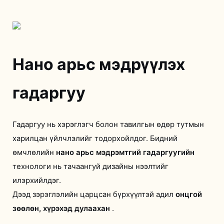
Нано арьс мэдрүүлэх
гадаргуу
Гадаргуу нь хэрэглэгч болон тавилгын өдөр тутмын
харилцан үйлчлэлийг тодорхойлдог. Бидний
өмчлөлийн
нано арьс мэдрэмтгий гадаргуугийн
технологи нь тачаангуй дизайны нээлтийг
илэрхийлдэг.
Дээд зэрэглэлийн царцсан бүрхүүлтэй адил
онцгой
зөөлөн, хүрэхэд дулаахан
.