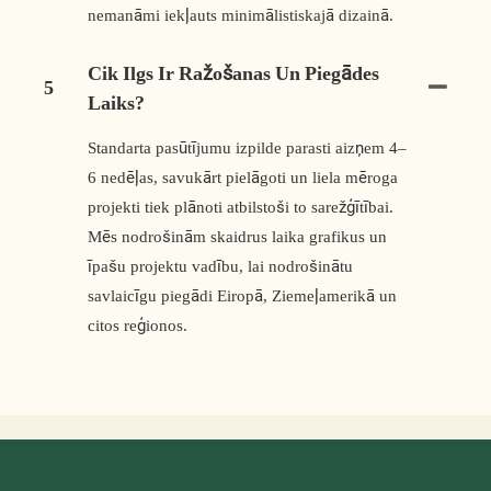
nemanāmi iekļauts minimālistiskajā dizainā.
Cik Ilgs Ir Ražošanas Un Piegādes
5
Laiks?
Standarta pasūtījumu izpilde parasti aizņem 4–
6 nedēļas, savukārt pielāgoti un liela mēroga
projekti tiek plānoti atbilstoši to sarežģītībai.
Mēs nodrošinām skaidrus laika grafikus un
īpašu projektu vadību, lai nodrošinātu
savlaicīgu piegādi Eiropā, Ziemeļamerikā un
citos reģionos.