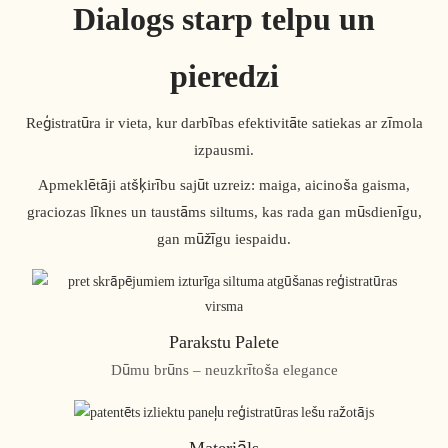
Dialogs starp telpu un
pieredzi
Reģistratūra ir vieta, kur darbības efektivitāte satiekas ar zīmola
izpausmi.
Apmeklētāji atšķirību sajūt uzreiz: maiga, aicinoša gaisma,
graciozas līknes un taustāms siltums, kas rada gan mūsdienīgu,
gan mūžīgu iespaidu.
Parakstu Palete
Dūmu brūns – neuzkrītoša elegance
Materiāls