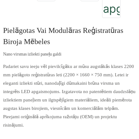
Pielāgotas Vai Modulāras Reģistratūras
Biroja Mēbeles
Nano virsmas izliekti paneļu galdi
Padariet savu ieeju vēl pievilcīgāku ar mūsu augstākās klases 2200
mm pielāgoto reģistratūras leti (2200 × 1660 × 750 mm). Letei ir
eleganti izliekti stūri, nanodaļīgi dūmakaini brūna virsma un
integrēts LED apgaismojums. Izgatavota no patentētiem daudzslāņu
izliektiem paneļiem un ilgtspējīgiem materiāliem, ideāli piemērota
augstas klases birojiem, viesnīcām un komerciālām telpām.
Pieejami oriģinālā aprīkojuma ražotāju (OEM) un projektu
risinājumi.