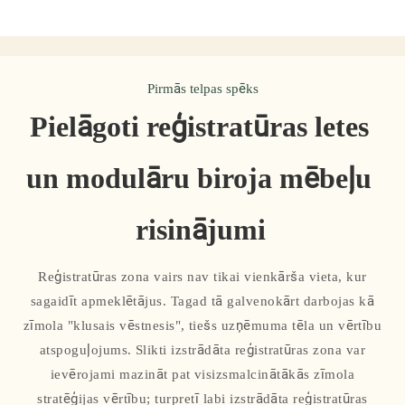
Pirmās telpas spēks
Pielāgoti reģistratūras letes 
un modulāru biroja mēbeļu 
risinājumi
Reģistratūras zona vairs nav tikai vienkārša vieta, kur
sagaidīt apmeklētājus. Tagad tā galvenokārt darbojas kā
zīmola "klusais vēstnesis", tiešs uzņēmuma tēla un vērtību
atspoguļojums. Slikti izstrādāta reģistratūras zona var
ievērojami mazināt pat visizsmalcinātākās zīmola
stratēģijas vērtību; turpretī labi izstrādāta reģistratūras