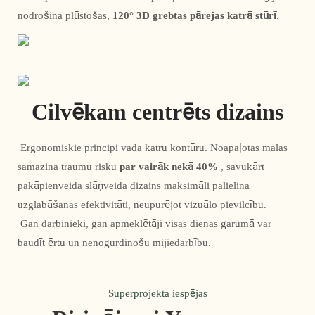
nodrošina plūstošas, 
120° 3D grebtas pārejas katrā stūrī
. 
Cilvēkam centrēts dizains
 Ergonomiskie principi vada katru kontūru. Noapaļotas malas 
samazina traumu risku 
par vairāk nekā 40%
 , savukārt 
pakāpienveida slāņveida dizains maksimāli palielina 
uzglabāšanas efektivitāti, neupurējot vizuālo pievilcību.
 Gan darbinieki, gan apmeklētāji visas dienas garumā var 
baudīt ērtu un nenogurdinošu mijiedarbību. 
Superprojekta iespējas