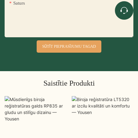
Saturs
SŪTĪT PIEPRASĪJUMU TAGAD
Saistītie Produkti