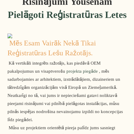
Risinājumi Yousenam
Pielāgoti Reģistratūras Letes
Mēs Esam Vairāk Nekā Tikai 
Reģistratūras Lešu Ražotājs.
 Kā vertikāli integrēts ražotājs, kas piedāvā OEM 
pakalpojumus un visaptverošu 
projekta piegāde
 , mēs 
sadarbojamies ar arhitektiem, izstrādātājiem, dizaineriem un 
tālredzīgām organizācijām visā Eiropā un Ziemeļamerikā. 
Neatkarīgi no tā, vai jums ir nepieciešami gatavi noliktavā 
pieejami risinājumi vai pilnībā pielāgotas instalācijas, mūsu 
pilnās iespējas nodrošina nevainojamu izpildi no koncepcijas 
līdz piegādei. 
 Mūsu uz projektiem orientētā pieeja palīdz jums sasniegt 