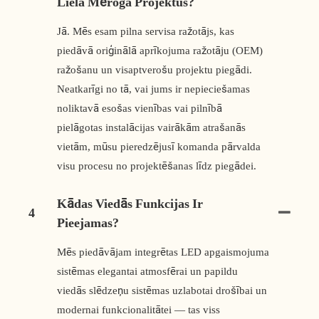
Liela Mēroga Projektus?
Jā. Mēs esam pilna servisa ražotājs, kas
piedāvā oriģinālā aprīkojuma ražotāju (OEM)
ražošanu un visaptverošu projektu piegādi.
Neatkarīgi no tā, vai jums ir nepieciešamas
noliktavā esošas vienības vai pilnībā
pielāgotas instalācijas vairākām atrašanās
vietām, mūsu pieredzējusī komanda pārvalda
visu procesu no projektēšanas līdz piegādei.
Kādas Viedās Funkcijas Ir
4
Pieejamas?
Mēs piedāvājam integrētas LED apgaismojuma
sistēmas elegantai atmosfērai un papildu
viedās slēdzeņu sistēmas uzlabotai drošībai un
modernai funkcionalitātei — tas viss