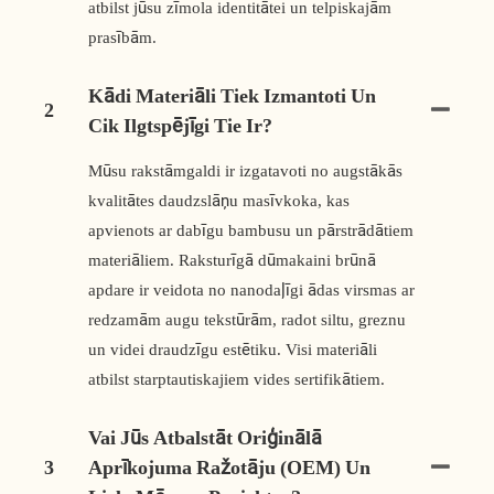
atbilst jūsu zīmola identitātei un telpiskajām
prasībām.
Kādi Materiāli Tiek Izmantoti Un
2
Cik Ilgtspējīgi Tie Ir?
Mūsu rakstāmgaldi ir izgatavoti no augstākās
kvalitātes daudzslāņu masīvkoka, kas
apvienots ar dabīgu bambusu un pārstrādātiem
materiāliem. Raksturīgā dūmakaini brūnā
apdare ir veidota no nanodaļīgi ādas virsmas ar
redzamām augu tekstūrām, radot siltu, greznu
un videi draudzīgu estētiku. Visi materiāli
atbilst starptautiskajiem vides sertifikātiem.
Vai Jūs Atbalstāt Oriģinālā
3
Aprīkojuma Ražotāju (OEM) Un