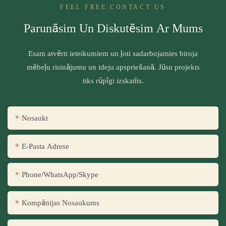
FEEL FREE CONTACT US
Parunāsim Un Diskutēsim Ar Mums
Esam atvērti ieteikumiem un ļoti sadarbojamies biroja
mēbeļu risinājumu un ideju apspriešanā. Jūsu projekts
tiks rūpīgi izskatīts.
Nosaukt
E-Pasta Adrese
Phone/WhatsApp/Skype
Kompānijas Nosaukums