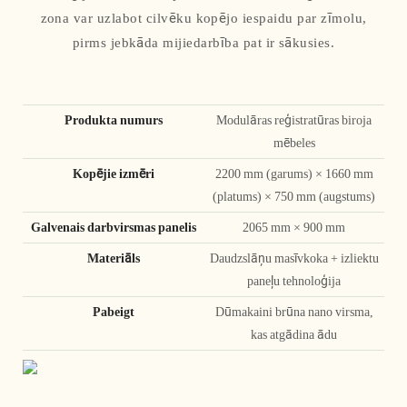
zona var uzlabot cilvēku kopējo iespaidu par zīmolu,
pirms jebkāda mijiedarbība pat ir sākusies.
Produkta numurs
Modulāras reģistratūras biroja
mēbeles
Kopējie izmēri
2200 mm (garums) × 1660 mm
(platums) × 750 mm (augstums)
Galvenais darbvirsmas panelis
2065 mm × 900 mm
Materiāls
Daudzslāņu masīvkoka + izliektu
paneļu tehnoloģija
Pabeigt
Dūmakaini brūna nano virsma,
kas atgādina ādu