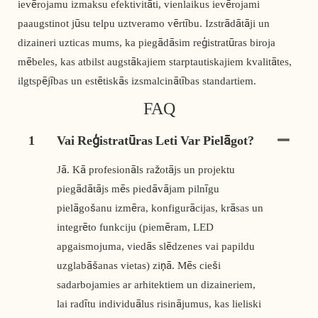
ievērojamu izmaksu efektivitāti, vienlaikus ievērojami 
paaugstinot jūsu telpu uztveramo vērtību. Izstrādātāji un 
dizaineri uzticas mums, ka piegādāsim reģistratūras biroja 
mēbeles, kas atbilst augstākajiem starptautiskajiem kvalitātes, 
ilgtspējības un estētiskās izsmalcinātības standartiem. 
FAQ
1
Vai Reģistratūras Leti Var Pielāgot?
Jā. Kā profesionāls ražotājs un projektu
piegādātājs mēs piedāvājam pilnīgu
pielāgošanu izmēra, konfigurācijas, krāsas un
integrēto funkciju (piemēram, LED
apgaismojuma, viedās slēdzenes vai papildu
uzglabāšanas vietas) ziņā. Mēs cieši
sadarbojamies ar arhitektiem un dizaineriem,
lai radītu individuālus risinājumus, kas lieliski