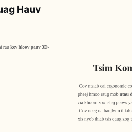
Luag Hauv
i rau 
kev hloov pauv 3D-
Tsim Kom
 Cov ntsiab cai ergonomic coj txhua qhov nkhaus. Cov npoo puag ncig txo qhov kev 
pheej hmoo raug mob 
ntau 
cia khoom zoo tshaj plaws y
 Cov neeg ua haujlwm thiab cov qhua tuaj xyuas ib yam nkaus txaus siab rau kev sib tham 
xis nyob thiab tsis qaug zog