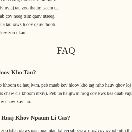
ab cov neeg tsim qauv ntseeg 
a tau raws li cov qauv thoob 
 kev zoo nkauj. 
FAQ
loov Kho Tau?
b khoom ua haujlwm, peb muab kev hloov kho tag nrho hauv qhov loj m
sis chaw cia khoom ntxiv). Peb ua haujlwm nrog cov kws kes duab vajts
ov chaw xav tau.
v Ruaj Khov Npaum Li Cas?
zoo tshaj plaws uas muaj ntau txheej sib xyaw nrog cov xyoob ntuj th