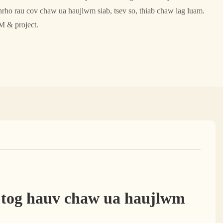
nrho rau cov chaw ua haujlwm siab, tsev so, thiab chaw lag luam.
 & project.
 tog hauv chaw ua haujlwm 