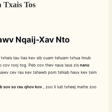
Txais Tos
awv Nqaij-Xav Nto
txhais tau tias kev sib cuam tshuam txhua hnub
b cov rooj tog. Peb cov thev naus laus zis
nano
sawv cev rau kev tshawb pom tshiab hauv kev tsim
b sov so rau qhov kov
, zoo li lub txheej matte zoo