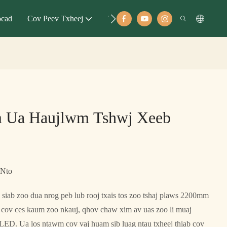
ocad
Cov Peev Txheej
Tubt
m Ua Haujlwm Tshwj Xeeb
 Nto
siab zoo dua nrog peb lub rooj txais tos zoo tshaj plaws 2200mm
cov ces kaum zoo nkauj, qhov chaw xim av uas zoo li muaj
 LED. Ua los ntawm cov vaj huam sib luag ntau txheej thiab cov