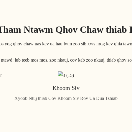
 Tham Ntawm Qhov Chaw thiab 
 tos yog qhov chaw uas kev ua haujlwm zoo sib xws nrog kev qhia taw
awd: lub teeb mos mos, zoo nkauj, cov kab zoo nkauj, thiab qhov sov 
Khoom Siv
Xyoob Ntuj thiab Cov Khoom Siv Rov Ua Dua Tshiab