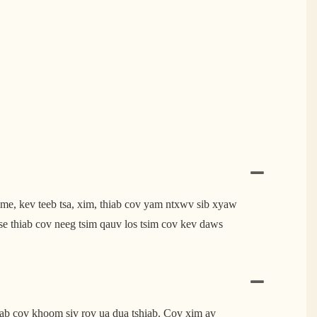
e, kev teeb tsa, xim, thiab cov yam ntxwv sib xyaw
e thiab cov neeg tsim qauv los tsim cov kev daws
iab cov khoom siv rov ua dua tshiab. Cov xim av