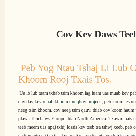
Cov Kev Daws Tee
Peb Yog Ntau Tshaj Li Lub C
Khoom Rooj Txais Tos.
 Ua ib lub tuam txhab tsim khoom lag luam uas muab kev pabcuam OEM thiab kev pabcuam 
dav dav 
kev muab khoom rau qhov project
 , peb koom tes nr
neeg tsim khoom, cov neeg tsim qauv, thiab cov koom haum u
plaws Tebchaws Europe thiab North America. Txawm hais tia
teeb meem uas npaj txhij lossis kev teeb tsa tshwj xeeb, pe
ua kom ntseeg tau tias kev ua tiav zoo los ntawm lub tswv y