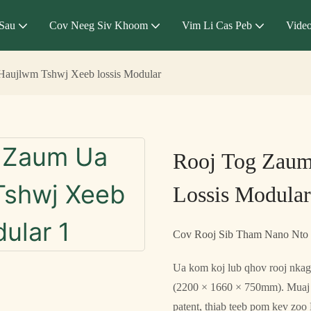
Sau
Cov Neeg Siv Khoom
Vim Li Cas Peb
Vide
aujlwm Tshwj Xeeb lossis Modular
Rooj Tog Zau
Lossis Modular
Cov Rooj Sib Tham Nano Nto
Ua kom koj lub qhov rooj nkag 
(2200 × 1660 × 750mm). Muaj 
patent, thiab teeb pom kev zoo