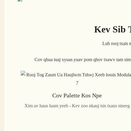
Kev Sib
Lub rooj txais
Cov qhua tuaj xyuas yuav pom qhov txawv tam sim nt
Cov Palette Kos Npe
Xim av haus luam yeeb - Kev zoo nkauj tsis txaus ntseeg