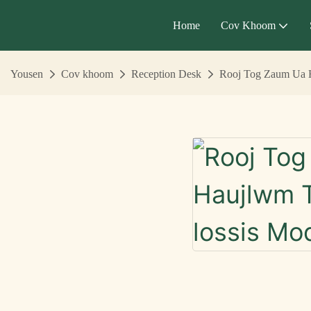
Home
Cov Khoom
Yousen
Cov khoom
Reception Desk
Rooj Tog Zaum Ua H