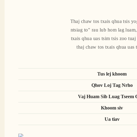
Thaj chaw tos txais qhua tsis 
ntsiag to" rau lub hom lag luam
txais qhua uas tsim tsis zoo tu
thaj chaw tos txais qhua uas 
Tus lej khoom
Qhov Loj Tag Nrho
Vaj Huam Sib Luag Tseem 
Khoom siv
Ua tiav