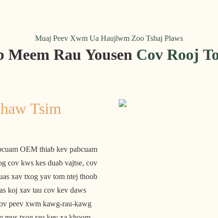
Muaj Peev Xwm Ua Haujlwm Zoo Tshaj Plaws
b Meem Rau Yousen
Cov Rooj To
haw Tsim 
og cov kws kes duab vajtse, cov 
as xav txog yav tom ntej thoob 
s koj xav tau cov kev daws 
b cov peev xwm kawg-rau-kawg 
im mus txog rau kev xa khoom. 