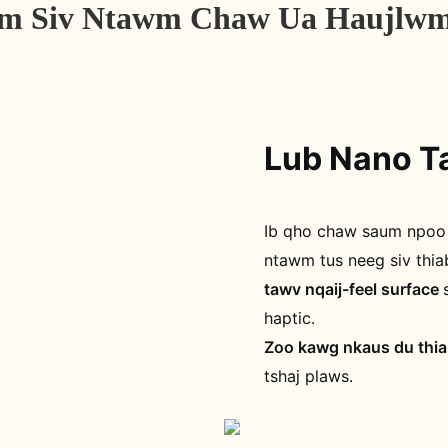
m Siv Ntawm Chaw Ua Haujlwm 
Lub Nano T
Ib qho chaw saum npoo 
ntawm tus neeg siv thia
tawv nqaij-feel surface
haptic.
Zoo kawg nkaus du thia
tshaj plaws.