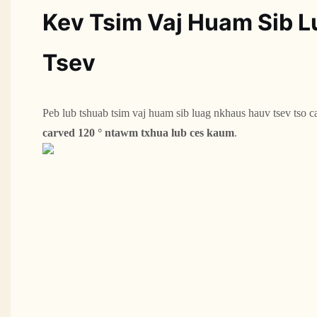
Kev Tsim Vaj Huam Sib 
Tsev
Peb lub tshuab tsim vaj huam sib luag nkhaus hauv tsev tso ca
carved 120 ° ntawm txhua lub ces kaum
. 