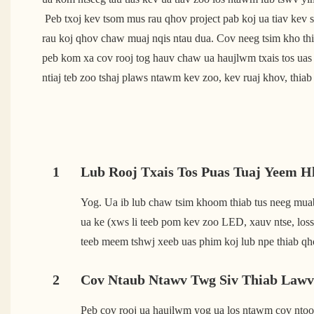
 Peb txoj kev tsom mus rau qhov project pab koj ua tiav kev siv nyiaj tau zoo thaum tseem ua 
rau koj qhov chaw muaj nqis ntau dua. Cov neeg tsim kho thi
peb kom xa cov rooj tog hauv chaw ua haujlwm txais tos uas u
ntiaj teb zoo tshaj plaws ntawm kev zoo, kev ruaj khov, thiab
1
Lub Rooj Txais Tos Puas Tuaj Yeem H
Yog. Ua ib lub chaw tsim khoom thiab tus neeg mua
ua ke (xws li teeb pom kev zoo LED, xauv ntse, los
teeb meem tshwj xeeb uas phim koj lub npe thiab qh
2
Cov Ntaub Ntawv Twg Siv Thiab Law
Peb cov rooj ua haujlwm yog ua los ntawm cov ntoo 