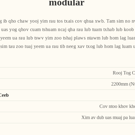
modular
yog ib qho chaw yooj yim rau tos txais cov qhua xwb. Tam sim no 
, uas yog qhov cuam tshuam ncaj qha rau lub tuam txhab lub koob 
aj yeem ua rau lub tswv yim zoo tshaj plaws ntawm lub hom lag lu
tsim tau zoo tuaj yeem ua rau tib neeg xav txog lub hom lag luam 
Rooj Tog 
2200mm (Nt
Ceeb
Cov ntoo khov kho
Xim av dub uas muaj pa luam