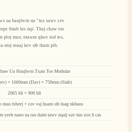
nws ua haujlwm ua "tus sawv cev
npe thiab tus nqi. Thaj chaw tos
am ploj mus; ntawm qhov tod tes,
ua ntej muaj kev sib tham pib.
Chaw Ua Haujlwm Txais Tos Modular
ev) × 1660mm (Dav) × 750mm (Siab)
2065 hli × 900 hli
 ntau txheej + cov vaj huam sib luag nkhaus
 yeeb nano ua rau daim tawv nqaij xav tias zoo li cas