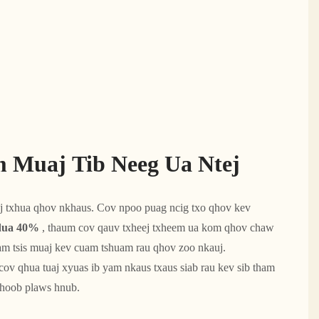
 Muaj Tib Neeg Ua Ntej
dua 40%
 , thaum cov qauv txheej txheem ua kom qhov chaw 
am tsis muaj kev cuam tshuam rau qhov zoo nkauj.
 thoob plaws hnub. 