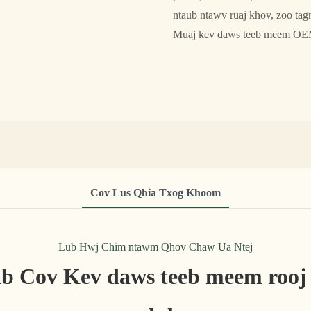
ntaub ntawv ruaj khov, zoo tag
Muaj kev daws teeb meem OEM
Cov Lus Qhia Txog Khoom
Lub Hwj Chim ntawm Qhov Chaw Ua Ntej
iab Cov Kev daws teeb meem rooj