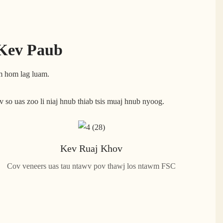
Kev Paub
m hom lag luam.
so uas zoo li niaj hnub thiab tsis muaj hnub nyoog.
Kev Ruaj Khov
Cov veneers uas tau ntawv pov thawj los ntawm FSC