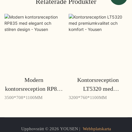
Relaterade Produkter
Modern
Kontorsreception
kontorsreception RP835
LT5320 med
med elegant och stilren
premiumkvalitet och
3500*708*1100MM
3200*760*1100MM
design - Yousen
komfort - Yousen
Upphovsrätt © 2026 YOUSEN |
Webbplatskarta