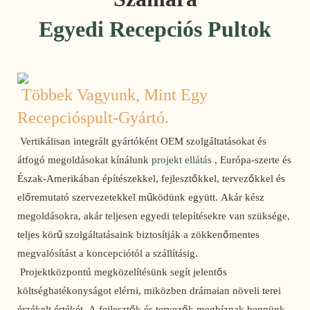
Egyedi Recepciós Pultok
Többek Vagyunk, Mint Egy 
Recepcióspult-Gyártó.
 Vertikálisan integrált gyártóként OEM szolgáltatásokat és 
átfogó megoldásokat kínálunk 
projekt ellátás
 , Európa-szerte és 
Észak-Amerikában építészekkel, fejlesztőkkel, tervezőkkel és 
előremutató szervezetekkel működünk együtt. Akár kész 
megoldásokra, akár teljesen egyedi telepítésekre van szüksége, 
teljes körű szolgáltatásaink biztosítják a zökkenőmentes 
megvalósítást a koncepciótól a szállításig. 
 Projektközpontú megközelítésünk segít jelentős 
költséghatékonyságot elérni, miközben drámaian növeli terei 
érzékelt értékét. A fejlesztők és tervezők megbíznak bennünk, 