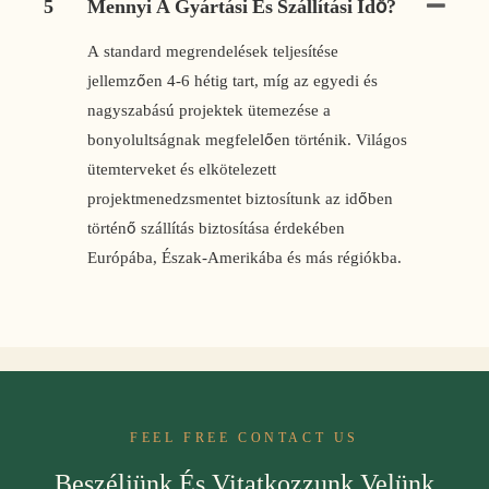
5
Mennyi A Gyártási És Szállítási Idő?
A standard megrendelések teljesítése
jellemzően 4-6 hétig tart, míg az egyedi és
nagyszabású projektek ütemezése a
bonyolultságnak megfelelően történik. Világos
ütemterveket és elkötelezett
projektmenedzsmentet biztosítunk az időben
történő szállítás biztosítása érdekében
Európába, Észak-Amerikába és más régiókba.
FEEL FREE CONTACT US
Beszéljünk És Vitatkozzunk Velünk