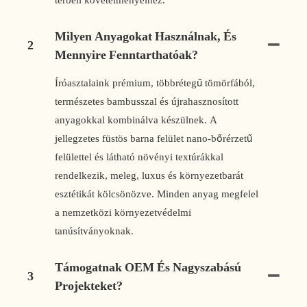
Milyen Anyagokat Használnak, És
2
Mennyire Fenntarthatóak?
Íróasztalaink prémium, többrétegű tömörfából,
természetes bambusszal és újrahasznosított
anyagokkal kombinálva készülnek. A
jellegzetes füstös barna felület nano-bőrérzetű
felülettel és látható növényi textúrákkal
rendelkezik, meleg, luxus és környezetbarát
esztétikát kölcsönözve. Minden anyag megfelel
a nemzetközi környezetvédelmi
tanúsítványoknak.
Támogatnak OEM És Nagyszabású
3
Projekteket?