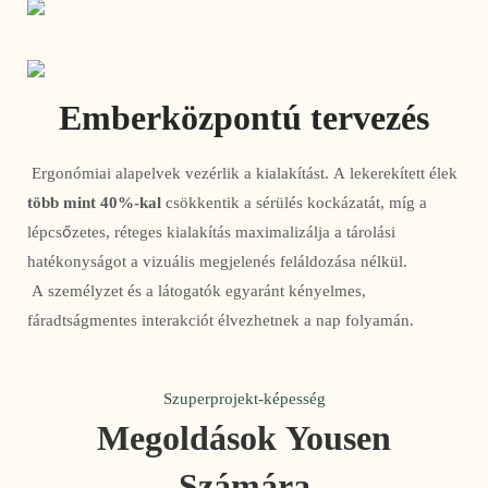
Emberközpontú tervezés
 Ergonómiai alapelvek vezérlik a kialakítást. A lekerekített élek 
több mint 40%-kal
 csökkentik a sérülés kockázatát, míg a 
lépcsőzetes, réteges kialakítás maximalizálja a tárolási 
hatékonyságot a vizuális megjelenés feláldozása nélkül.
 A személyzet és a látogatók egyaránt kényelmes, 
fáradtságmentes interakciót élvezhetnek a nap folyamán. 
Szuperprojekt-képesség
Megoldások Yousen
Számára