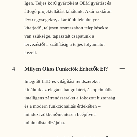
Igen. Teljes körű gyártóként OEM gyártást és
átfogó projektellátást kínálunk. Akár raktáron
lévő egységekre, akár több telephelyre
kiterjedő, teljesen testreszabott telepítésekre
van szüksége, tapasztalt csapatunk a
tervezéstől a szállításig a teljes folyamatot
kezeli.
4
Milyen Okos Funkciók Érhetők El?
Integrált LED-es világítási rendszereket
kínálunk az elegáns hangulatért, és opcionális
intelligens zárrendszereket a fokozott biztonság
és a modern funkcionalitás érdekében –
mindezt zökkenőmentesen beépítve a
minimalista dizájnba.