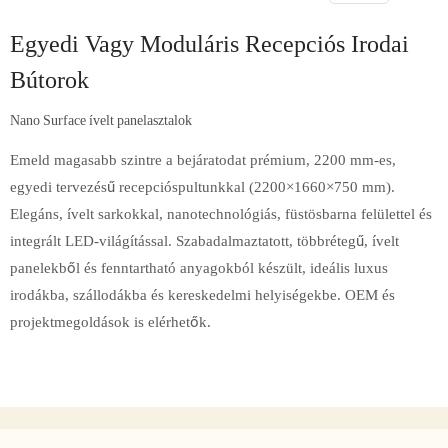
Egyedi Vagy Moduláris Recepciós Irodai
Bútorok
Nano Surface ívelt panelasztalok
Emeld magasabb szintre a bejáratodat prémium, 2200 mm-es,
egyedi tervezésű recepcióspultunkkal (2200×1660×750 mm).
Elegáns, ívelt sarkokkal, nanotechnológiás, füstösbarna felülettel és
integrált LED-világítással. Szabadalmaztatott, többrétegű, ívelt
panelekből és fenntartható anyagokból készült, ideális luxus
irodákba, szállodákba és kereskedelmi helyiségekbe. OEM és
projektmegoldások is elérhetők.