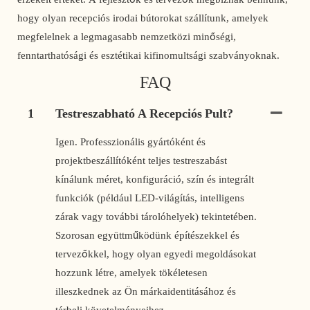
hogy olyan recepciós irodai bútorokat szállítunk, amelyek 
megfelelnek a legmagasabb nemzetközi minőségi, 
fenntarthatósági és esztétikai kifinomultsági szabványoknak. 
FAQ
1
Testreszabható A Recepciós Pult?
Igen. Professzionális gyártóként és
projektbeszállítóként teljes testreszabást
kínálunk méret, konfiguráció, szín és integrált
funkciók (például LED-világítás, intelligens
zárak vagy további tárolóhelyek) tekintetében.
Szorosan együttműködünk építészekkel és
tervezőkkel, hogy olyan egyedi megoldásokat
hozzunk létre, amelyek tökéletesen
illeszkednek az Ön márkaidentitásához és
térbeli követelményeihez.