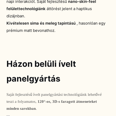
napi interakciót. Saját fejlesztésű
nano-skin-feel
felülettechnológiánk
áttörést jelent a haptikus
dizájnban.
Kivételesen sima és meleg tapintású
, hasonlóan egy
prémium matt bevonathoz.
Házon belüli ívelt
panelgyártás
Saját fejlesztésű ívelt panelgyártási technológiánk lehetővé 
teszi a folyamatos, 
120°-os, 3D-s faragott átmeneteket 
minden sarokban
. 