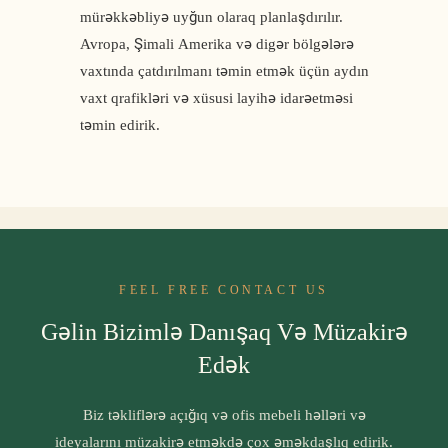
mürəkkəbliyə uyğun olaraq planlaşdırılır.
Avropa, Şimali Amerika və digər bölgələrə
vaxtında çatdırılmanı təmin etmək üçün aydın
vaxt qrafikləri və xüsusi layihə idarəetməsi
təmin edirik.
FEEL FREE CONTACT US
Gəlin Bizimlə Danışaq Və Müzakirə
Edək
Biz təkliflərə açığıq və ofis mebeli həlləri və
ideyalarını müzakirə etməkdə çox əməkdaşlıq edirik.