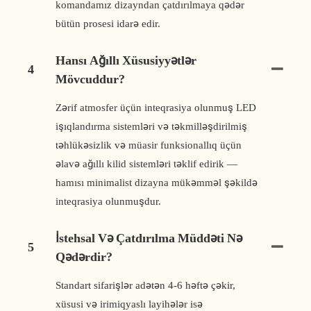
komandamız dizayndan çatdırılmaya qədər
bütün prosesi idarə edir.
Hansı Ağıllı Xüsusiyyətlər
4
Mövcuddur?
Zərif atmosfer üçün inteqrasiya olunmuş LED
işıqlandırma sistemləri və təkmilləşdirilmiş
təhlükəsizlik və müasir funksionallıq üçün
əlavə ağıllı kilid sistemləri təklif edirik —
hamısı minimalist dizayna mükəmməl şəkildə
inteqrasiya olunmuşdur.
İstehsal Və Çatdırılma Müddəti Nə
5
Qədərdir?
Standart sifarişlər adətən 4-6 həftə çəkir,
xüsusi və irimiqyaslı layihələr isə