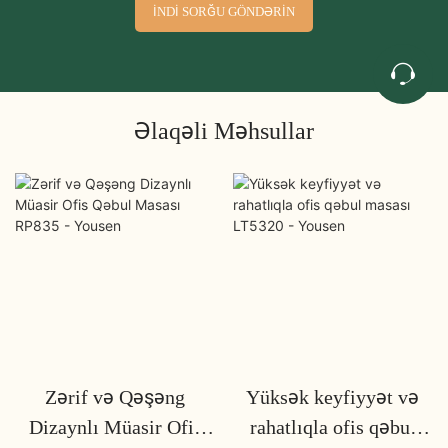
İNDI SORĞU GÖNDƏRIN
Əlaqəli Məhsullar
Zərif və Qəşəng
Yüksək keyfiyyət və
Dizaynlı Müasir Ofis
rahatlıqla ofis qəbul