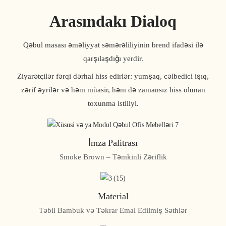
Arasındakı Dialoq
Qəbul masası əməliyyat səmərəliliyinin brend ifadəsi ilə
qarşılaşdığı yerdir.
Ziyarətçilər fərqi dərhal hiss edirlər: yumşaq, cəlbedici işıq,
zərif əyrilər və həm müasir, həm də zamansız hiss olunan
toxunma istiliyi.
İmza Palitrası
Smoke Brown – Təmkinli Zəriflik
Material
Təbii Bambuk və Təkrar Emal Edilmiş Səthlər