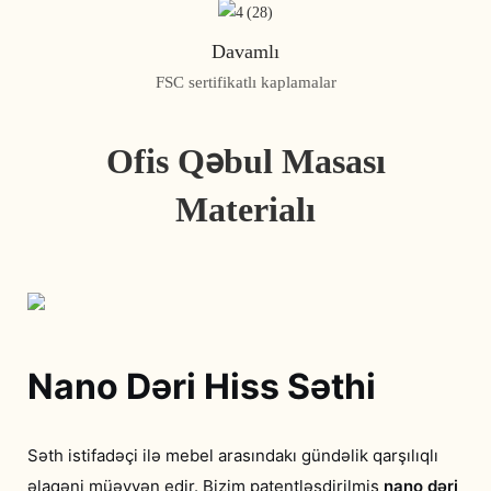
Davamlı
FSC sertifikatlı kaplamalar
Ofis Qəbul Masası
Materialı
Nano Dəri Hiss Səthi
Səth istifadəçi ilə mebel arasındakı gündəlik qarşılıqlı
əlaqəni müəyyən edir. Bizim patentləşdirilmiş
nano dəri