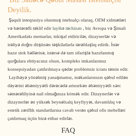
Deyilik.
 Şaquli inteqrasiya olunmuş istehsalçı olaraq, OEM xidmətləri 
və hərtərəfli təklif edir 
layihə təchizatı
 , biz Avropa və Şimali 
Amerikadakı memarlar, inkişaf etdiricilər, dizaynerlər və 
irəliyə doğru düşünən təşkilatlarla tərəfdaşlıq edirik. İstər 
hazır stok həllərinə, istərsə də tam sifarişlə hazırlanmış 
qurğulara ehtiyacınız olsun, kompleks imkanlarımız 
konsepsiyadan çatdırılmaya qədər problemsiz icranı təmin edir. 
 Layihəyə yönəlmiş yanaşmamız, məkanlarınızın qəbul edilən 
dəyərini əhəmiyyətli dərəcədə artırarkən əhəmiyyətli xərc 
səmərəliliyinə nail olmağınıza kömək edir. Dizaynerlər və 
dizaynerlər ən yüksək beynəlxalq keyfiyyət, davamlılıq və 
estetik zəriflik standartlarına cavab verən qəbul ofis mebelləri 
çatdırmaq üçün bizə etibar edirlər. 
FAQ