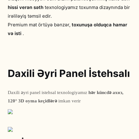
hissi verən səth
texnologiyamız toxunma dizaynında bir
irəliləyiş təmsil edir.
Premium mat örtüyə bənzər,
toxunuşa olduqca hamar
və isti
.
Daxili Əyri Panel İstehsalı
Daxili əyri panel istehsal texnologiyamız 
hər küncdə axıcı, 
120° 3D oyma keçidlərə
 imkan verir