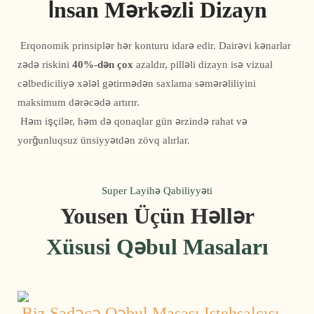
İnsan Mərkəzli Dizayn
 Erqonomik prinsiplər hər konturu idarə edir. Dairəvi kənarlar 
zədə riskini 
40%-dən çox
 azaldır, pilləli dizayn isə vizual 
cəlbediciliyə xələl gətirmədən saxlama səmərəliliyini 
maksimum dərəcədə artırır.
 Həm işçilər, həm də qonaqlar gün ərzində rahat və 
yorğunluqsuz ünsiyyətdən zövq alırlar. 
Super Layihə Qabiliyyəti
Yousen Üçün Həllər
Xüsusi Qəbul Masaları
Biz Sadəcə Qəbul Masası Istehsalçısı 