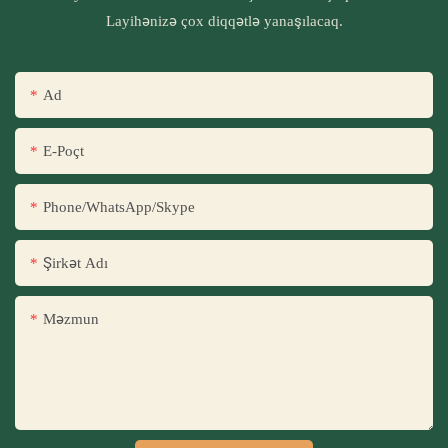
Layihənizə çox diqqətlə yanaşılacaq.
Ad
E-Poçt
Phone/WhatsApp/Skype
Şirkət Adı
Məzmun