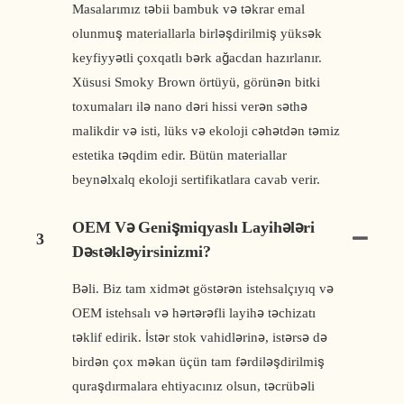
Masalarımız təbii bambuk və təkrar emal
olunmuş materiallarla birləşdirilmiş yüksək
keyfiyyətli çoxqatlı bərk ağacdan hazırlanır.
Xüsusi Smoky Brown örtüyü, görünən bitki
toxumaları ilə nano dəri hissi verən səthə
malikdir və isti, lüks və ekoloji cəhətdən təmiz
estetika təqdim edir. Bütün materiallar
beynəlxalq ekoloji sertifikatlara cavab verir.
OEM Və Genişmiqyaslı Layihələri
3
Dəstəkləyirsinizmi?
Bəli. Biz tam xidmət göstərən istehsalçıyıq və
OEM istehsalı və hərtərəfli layihə təchizatı
təklif edirik. İstər stok vahidlərinə, istərsə də
birdən çox məkan üçün tam fərdiləşdirilmiş
quraşdırmalara ehtiyacınız olsun, təcrübəli