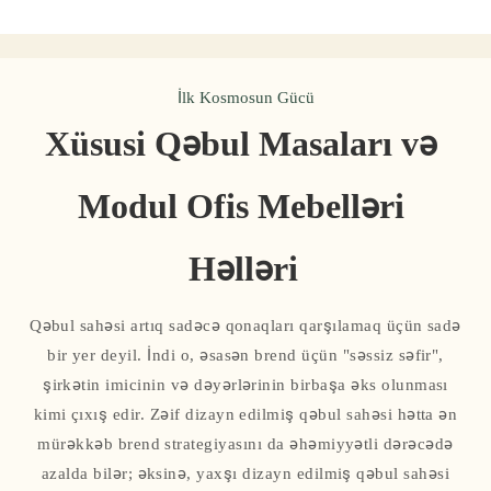
İlk Kosmosun Gücü
Xüsusi Qəbul Masaları və 
Modul Ofis Mebelləri 
Həlləri
Qəbul sahəsi artıq sadəcə qonaqları qarşılamaq üçün sadə
bir yer deyil. İndi o, əsasən brend üçün "səssiz səfir",
şirkətin imicinin və dəyərlərinin birbaşa əks olunması
kimi çıxış edir. Zəif dizayn edilmiş qəbul sahəsi hətta ən
mürəkkəb brend strategiyasını da əhəmiyyətli dərəcədə
azalda bilər; əksinə, yaxşı dizayn edilmiş qəbul sahəsi