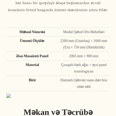
hər hansı bir qarşılıqlı əlaqə başlamazdan əvvəl
insanların brend haqqında ümumi təəssüratını artıra bilər.
Məhsul Nömrəsi
Modul Qəbul Ofis Mebelləri
Ümumi Ölçülər
2200 mm (Uzunluq) × 1660 mm
(En) × 750 mm (Hündürlük)
Əsas Masaüstü Panel
2065 mm × 900 mm
Material
Çoxqatlı bərk ağac + əyri panel
texnologiyası
Bitir
Dumanlı Qəhvəyi nano dəri hiss
edən səth
Məkan və Təcrübə