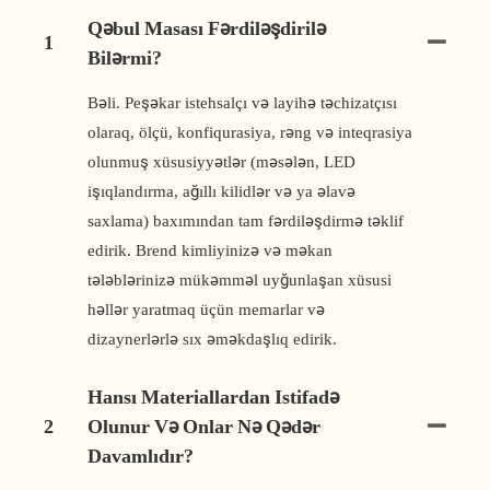
Qəbul Masası Fərdiləşdirilə
1
Bilərmi?
Bəli. Peşəkar istehsalçı və layihə təchizatçısı
olaraq, ölçü, konfiqurasiya, rəng və inteqrasiya
olunmuş xüsusiyyətlər (məsələn, LED
işıqlandırma, ağıllı kilidlər və ya əlavə
saxlama) baxımından tam fərdiləşdirmə təklif
edirik. Brend kimliyinizə və məkan
tələblərinizə mükəmməl uyğunlaşan xüsusi
həllər yaratmaq üçün memarlar və
dizaynerlərlə sıx əməkdaşlıq edirik.
Hansı Materiallardan Istifadə
2
Olunur Və Onlar Nə Qədər
Davamlıdır?