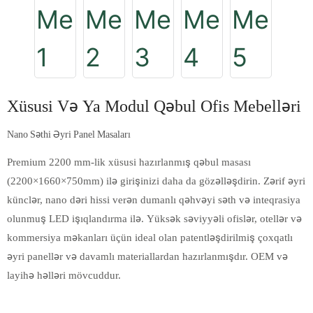
Xüsusi Və Ya Modul Qəbul Ofis Mebelləri
Nano Səthi Əyri Panel Masaları
Premium 2200 mm-lik xüsusi hazırlanmış qəbul masası
(2200×1660×750mm) ilə girişinizi daha da gözəlləşdirin. Zərif əyri
künclər, nano dəri hissi verən dumanlı qəhvəyi səth və inteqrasiya
olunmuş LED işıqlandırma ilə. Yüksək səviyyəli ofislər, otellər və
kommersiya məkanları üçün ideal olan patentləşdirilmiş çoxqatlı
əyri panellər və davamlı materiallardan hazırlanmışdır. OEM və
layihə həlləri mövcuddur.