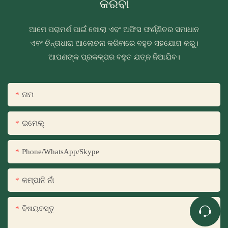
କରିବା
ଆମେ ପରାମର୍ଶ ପାଇଁ ଖୋଲା ଏବଂ ଅଫିସ ଫର୍ଣ୍ଣିଚର ସମାଧାନ
ଏବଂ ଚିନ୍ତାଧାରା ଆଲୋଚନା କରିବାରେ ବହୁତ ସହଯୋଗ କରୁ।
ଆପଣଙ୍କ ପ୍ରକଳ୍ପର ବହୁତ ଯତ୍ନ ନିଆଯିବ।
ନାମ
ଇମେଲ୍
Phone/WhatsApp/Skype
କମ୍ପାନି ନାଁ
ବିଷୟବସ୍ତୁ