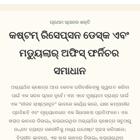
ପ୍ରଥମ ସ୍ଥାନର ଶକ୍ତି
କଷ୍ଟମ୍ ରିସେପ୍ସନ ଡେସ୍କ ଏବଂ 
ମଡ୍ୟୁଲାର୍ ଅଫିସ୍ ଫର୍ନିଚର 
ସମାଧାନ
ଅଭ୍ୟର୍ଥନା କ୍ଷେତ୍ର ଆଉ କେବଳ ପରିଦର୍ଶକଙ୍କୁ ସ୍ୱାଗତ କରିବା
ପାଇଁ ଏକ ସରଳ ସ୍ଥାନ ନୁହେଁ। ଏହା ଏବେ ମୁଖ୍ୟତଃ ବ୍ରାଣ୍ଡ ପାଇଁ
ଏକ "ନୀରବ ରାଷ୍ଟ୍ରଦୂତ" ଭାବରେ କାର୍ଯ୍ୟ କରେ, ଯାହା କମ୍ପାନୀର
ପ୍ରତିଛବି ଏବଂ ମୂଲ୍ୟବୋଧର ଏକ ସିଧାସଳଖ ପ୍ରତିଫଳନ। ଏକ
ଖରାପ ଭାବରେ ଡିଜାଇନ୍ କରାଯାଇଥିବା ଅଭ୍ୟର୍ଥନା କ୍ଷେତ୍ର ସବୁଠାରୁ
ଉନ୍ନତ ବ୍ରାଣ୍ଡ ରଣନୀତିକୁ ମଧ୍ୟ ଯଥେଷ୍ଟ ହ୍ରାସ କରିପାରେ;
ବିପରୀତ ଭାବରେ, ଏକ ଭଲ ଭାବରେ ଡିଜାଇନ୍ କରାଯାଇଥିବା