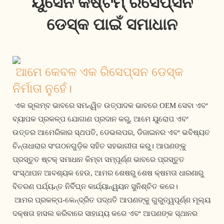
ୟୁସେନ କଷ୍ଟମ୍ ରିସେପ୍ସନ
ଡେସ୍କ ପାଇଁ ସମାଧାନ
ଆମେ କେବଳ ଏକ ରିସେପ୍ସନ ଡେସ୍କ 
ନିର୍ମାତା ନୁହେଁ।
 ଏକ ଭୂଲମ୍ବ ଭାବରେ ସମନ୍ୱିତ ଉତ୍ପାଦକ ଭାବରେ OEM ସେବା ଏବଂ 
ବ୍ୟାପକ ପ୍ରକଳ୍ପ ଯୋଗାଣ ପ୍ରଦାନ କରୁ, ଆମେ ୟୁରୋପ ଏବଂ 
ଉତ୍ତର ଆମେରିକାର ସ୍ଥପତି, ଡେଭଲପର, ଡିଜାଇନର ଏବଂ ଭବିଷ୍ୟତ 
ଚିନ୍ତାଧାରାର ସଂଗଠନଗୁଡ଼ିକ ସହିତ ସହଭାଗୀତା କରୁ। ଆପଣଙ୍କୁ 
ପ୍ରସ୍ତୁତ ଷ୍ଟକ୍ ସମାଧାନ କିମ୍ବା ସମ୍ପୂର୍ଣ୍ଣ ଭାବରେ ପ୍ରସ୍ତୁତ 
ସଂସ୍ଥାପନ ଆବଶ୍ୟକ ହେଉ, ଆମର ଶେଷରୁ ଶେଷ କ୍ଷମତା ଧାରଣାରୁ 
ବିତରଣ ପର୍ଯ୍ୟନ୍ତ ନିର୍ବିଘ୍ନ କାର୍ଯ୍ୟାନ୍ୱୟନ ସୁନିଶ୍ଚିତ କରେ। 
 ଆମର ପ୍ରକଳ୍ପ-କେନ୍ଦ୍ରିତ ପଦ୍ଧତି ଆପଣଙ୍କୁ ଗୁରୁତ୍ୱପୂର୍ଣ୍ଣ ମୂଲ୍ୟ 
ଦକ୍ଷତା ହାସଲ କରିବାରେ ସାହାଯ୍ୟ କରେ ଏବଂ ଆପଣଙ୍କ ସ୍ଥାନର 