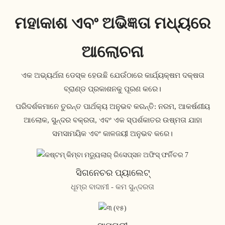
ମହାକାଶ ଏବଂ ଅଭିଜ୍ଞତା ମଧ୍ୟରେ
ଆଲୋଚନା
ଏକ ଅଭ୍ୟର୍ଥନା ଡେସ୍କ ହେଉଛି ଯେଉଁଠାରେ କାର୍ଯ୍ୟକ୍ଷମ ଦକ୍ଷତା
ବ୍ରାଣ୍ଡ ପ୍ରକାଶନକୁ ପୂରଣ କରେ।
ପରିଦର୍ଶକମାନେ ତୁରନ୍ତ ପାର୍ଥକ୍ୟ ଅନୁଭବ କରନ୍ତି: ନରମ, ଆକର୍ଷଣୀୟ
ଆଲୋକ, ସୁନ୍ଦର ବକ୍ରତା, ଏବଂ ଏକ ସ୍ପର୍ଶକାତର ଉଷ୍ମତା ଯାହା
ସମସାମୟିକ ଏବଂ କାଳଜୟୀ ଅନୁଭବ କରେ।
ସିଗନେଚର ପ୍ୟାଲେଟ୍
ଧୂମ୍ର ବାଦାମୀ - କମ ସୁନ୍ଦରତା