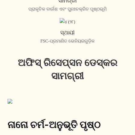
ସାମଗ୍ରୀ
ପ୍ରାକୃତିକ ବାଉଁଶ ଏବଂ ପୁନଃଚକ୍ରିତ ପୃଷ୍ଠଭୂମି
ସ୍ଥାୟୀ
FSC-ପ୍ରମାଣିତ ଭେନିୟରଗୁଡ଼ିକ
ଅଫିସ୍ ରିସେପ୍ସନ ଡେସ୍କର
ସାମଗ୍ରୀ
ନାନୋ ଚର୍ମ-ଅନୁଭୂତି ପୃଷ୍ଠ