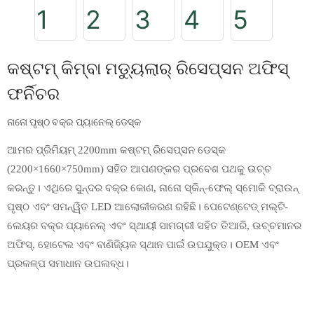
କଷ୍ଟମ୍ କିମ୍ବା ମଡ୍ୟୁଲାର୍ ରିସେପ୍ସନ ଅଫିସ୍
ଫର୍ନିଚର
ନାନୋ ପୃଷ୍ଠ ବକ୍ର ପ୍ୟାନେଲ୍ ଡେସ୍କ
ଆମର ପ୍ରିମିୟମ୍ 2200mm କଷ୍ଟମ୍ ରିସେପ୍ସନ ଡେସ୍କ
(2200×1660×750mm) ସହିତ ଆପଣଙ୍କର ପ୍ରବେଶ ପଥକୁ ଉଚ୍ଚ
କରନ୍ତୁ। ଏଥିରେ ସୁନ୍ଦର ବକ୍ର କୋଣ, ନାନୋ ସ୍କିନ୍-ଫେଲ୍ ସ୍ମୋକି ବ୍ରାଉନ୍
ପୃଷ୍ଠ ଏବଂ ସମନ୍ୱିତ LED ଆଲୋକୀକରଣ ରହିଛି। ପେଟେଣ୍ଟେଡ୍ ମଲ୍ଟି-
ଲେୟର ବକ୍ର ପ୍ୟାନେଲ୍ ଏବଂ ସ୍ଥାୟୀ ସାମଗ୍ରୀ ସହିତ ତିଆରି, ଉଚ୍ଚମାନର
ଅଫିସ୍, ହୋଟେଲ ଏବଂ ବାଣିଜ୍ୟିକ ସ୍ଥାନ ପାଇଁ ଉପଯୁକ୍ତ। OEM ଏବଂ
ପ୍ରକଳ୍ପ ସମାଧାନ ଉପଲବ୍ଧ।