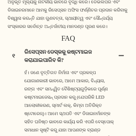
ଅନୁଭୂତ ମୂଲ୍ୟକୁ ନାଟକୀୟ ଭାବରେ ବୃଦ୍ଧି କରେ। ଡେଭଲପର ଏବଂ 
ଡିଜାଇନରମାନେ ଆମକୁ ରିସେପ୍ସନ ଅଫିସ ଫର୍ଣ୍ଣିଚର ପ୍ରଦାନ କରିବାକୁ 
ବିଶ୍ୱାସ କରନ୍ତି ଯାହା ଗୁଣବତ୍ତା, ସ୍ଥାୟୀତ୍ୱ ଏବଂ ସୌନ୍ଦର୍ଯ୍ୟ 
ସଂସ୍କାରର ସର୍ବୋଚ୍ଚ ଅନ୍ତର୍ଜାତୀୟ ମାନଦଣ୍ଡ ପୂରଣ କରେ। 
FAQ
ରିସେପ୍ସନ ଡେସ୍କକୁ କଷ୍ଟମାଇଜ
୧
କରାଯାଇପାରିବ କି?
ହଁ। ଜଣେ ବୃତ୍ତିଗତ ନିର୍ମାତା ଏବଂ ପ୍ରକଳ୍ପ
ଯୋଗାଣକାରୀ ଭାବରେ, ଆମେ ଆକାର, ବିନ୍ୟାସ,
ରଙ୍ଗ ଏବଂ ସମନ୍ୱିତ ବୈଶିଷ୍ଟ୍ୟଗୁଡ଼ିକରେ ପୂର୍ଣ୍ଣ
କଷ୍ଟମାଇଜେସନ୍ ପ୍ରଦାନ କରୁ (ଯେପରିକି LED
ଆଲୋକୀକରଣ, ସ୍ମାର୍ଟ ଲକ୍, କିମ୍ବା ଅତିରିକ୍ତ
ଷ୍ଟୋରେଜ୍)। ଆମେ ସ୍ଥପତି ଏବଂ ଡିଜାଇନର୍ମାନଙ୍କ
ସହିତ ଘନିଷ୍ଠ ଭାବରେ କାର୍ଯ୍ୟ କରି ଏପରି ବେସ୍ପୋକ୍
ସମାଧାନ ସୃଷ୍ଟି କରୁ ଯାହା ଆପଣଙ୍କ ବ୍ରାଣ୍ଡ