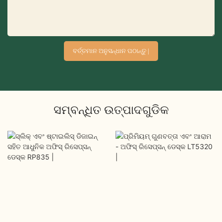
ବର୍ତ୍ତମାନ ଅନୁସନ୍ଧାନ ପଠାନ୍ତୁ |
ସମ୍ବନ୍ଧିତ ଉତ୍ପାଦଗୁଡିକ