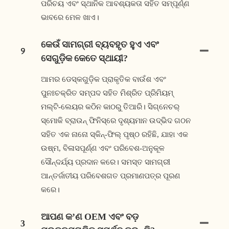
ପରିଚୟ ଏବଂ ସ୍ଥାନିକ ଆବଶ୍ୟକତା ସହିତ ସମ୍ପୂର୍ଣ୍ଣ
ଭାବରେ ମେଳ ଖାଏ।
କେଉଁ ସାମଗ୍ରୀ ବ୍ୟବହୃତ ହୁଏ ଏବଂ
୨
ସେଗୁଡ଼ିକ କେତେ ସ୍ଥାୟୀ?
ଆମର ଡେସ୍କଗୁଡ଼ିକ ପ୍ରାକୃତିକ ବାଉଁଶ ଏବଂ
ପୁନଃଚକ୍ରିତ ସମ୍ପଦ ସହିତ ମିଶ୍ରିତ ପ୍ରିମିୟମ୍
ମଲ୍ଟି-ଲେୟର କଠିନ କାଠରୁ ତିଆରି। ସିଗ୍ନେଚର୍
ସ୍ମୋକି ବ୍ରାଉନ୍ ଫିନିସ୍‌ରେ ଦୃଶ୍ୟମାନ ଉଦ୍ଭିଦ ଗଠନ
ସହିତ ଏକ ନାନୋ ସ୍କିନ୍-ଫିଲ୍ ପୃଷ୍ଠ ରହିଛି, ଯାହା ଏକ
ଉଷ୍ମ, ବିଳାସପୂର୍ଣ୍ଣ ଏବଂ ପରିବେଶ-ଅନୁକୂଳ
ସୌନ୍ଦର୍ଯ୍ୟ ପ୍ରଦାନ କରେ। ସମସ୍ତ ସାମଗ୍ରୀ
ଆନ୍ତର୍ଜାତୀୟ ପରିବେଶଗତ ପ୍ରମାଣପତ୍ର ପୂରଣ
କରେ।
ଆପଣ କ’ଣ OEM ଏବଂ ବଡ଼
3