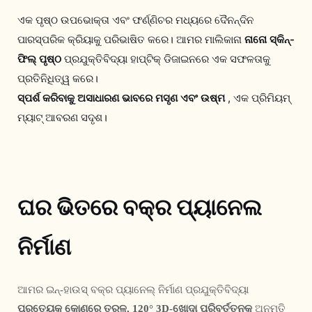
ଏକ ପୃଷ୍ଠ ଉପଭୋକ୍ତା ଏବଂ ଫର୍ଣ୍ଣିଚର ମଧ୍ୟରେ ଦୈନନ୍ଦିନ
ପାରସ୍ପରିକ କ୍ରିୟାକୁ ପରିଭାଷିତ କରେ। ଆମର ମାଲିକାନା
ନାନୋ ସ୍କିନ୍-
ଫିଲ୍ ପୃଷ୍ଠ
ପ୍ରଯୁକ୍ତିବିଦ୍ୟା ହାପ୍ଟିକ୍ ଡିଜାଇନରେ ଏକ ସଫଳତାକୁ
ପ୍ରତିନିଧିତ୍ୱ କରେ।
ସ୍ପର୍ଶ କରିବାକୁ ଅସାଧାରଣ ଭାବରେ ମସୃଣ ଏବଂ ଉଷ୍ମ
, ଏକ ପ୍ରିମିୟମ୍
ମ୍ୟାଟ୍ ଆବରଣ ସଦୃଶ।
ଘର ଭିତରେ ବକ୍ର ପ୍ୟାନେଲ
ନିର୍ମାଣ
ଆମର ଇନ୍-ହାଉସ୍ ବକ୍ର ପ୍ୟାନେଲ୍ ନିର୍ମାଣ ପ୍ରଯୁକ୍ତିବିଦ୍ୟା 
ପ୍ରତ୍ୟେକ କୋଣରେ ତରଳ, 120° 3D-ଖୋଦା ପରିବର୍ତ୍ତନକୁ
 ଅନୁମତି 