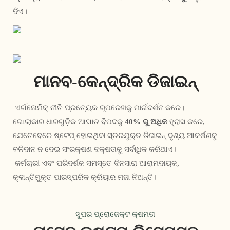
ଦିଏ।
ମାନବ-କେନ୍ଦ୍ରିକ ଡିଜାଇନ୍
 ଏର୍ଗନୋମିକ୍ ନୀତି ପ୍ରତ୍ୟେକ ରୂପରେଖକୁ ମାର୍ଗଦର୍ଶନ କରେ। 
ଗୋଲାକାର ଧାରଗୁଡ଼ିକ ଆଘାତ ବିପଦକୁ 
40% ରୁ ଅଧିକ
 ହ୍ରାସ କରେ, 
ଯେତେବେଳେ ଷ୍ଟେପ୍ ହୋଇଥିବା ସ୍ତରଯୁକ୍ତ ଡିଜାଇନ୍ ଦୃଶ୍ୟ ଆକର୍ଷଣକୁ 
ବଳିଦାନ ନ ଦେଇ ସଂରକ୍ଷଣ ଦକ୍ଷତାକୁ ସର୍ବାଧିକ କରିଥାଏ।
 କର୍ମଚାରୀ ଏବଂ ପରିଦର୍ଶକ ସମସ୍ତେ ଦିନସାରା ଆରାମଦାୟକ, 
କ୍ଳାନ୍ତିମୁକ୍ତ ପାରସ୍ପରିକ କ୍ରିୟାର ମଜା ନିଅନ୍ତି। 
ସୁପର ପ୍ରୋଜେକ୍ଟ କ୍ଷମତା