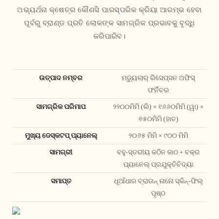
ଅଭ୍ୟର୍ଥନା କ୍ଷେତ୍ର କୌଣସି ପାରସ୍ପରିକ କ୍ରିୟା ଆରମ୍ଭ ହେବା
ପୂର୍ବରୁ ବ୍ରାଣ୍ଡ ପ୍ରତି ଲୋକଙ୍କ ସାମଗ୍ରିକ ପ୍ରଭାବକୁ ବୃଦ୍ଧି
କରିପାରିବ।
ଉତ୍ପାଦ ନମ୍ବର
ମଡ୍ୟୁଲାର୍ ରିସେପ୍ସନ ଅଫିସ୍
ଫର୍ନିଚର
ସାମଗ୍ରିକ ପରିମାପ
୨୨୦୦ମିମି (ଲି) × ୧୬୬୦ମିମି (ୱା) ×
୭୫୦ମିମି (ହାତ)
ମୁଖ୍ୟ ଡେସ୍କଟପ୍ ପ୍ୟାନେଲ୍
୨୦୬୫ ମିମି × ୯୦୦ ମିମି
ସାମଗ୍ରୀ
ବହୁ-ସ୍ତରୀୟ କଠିନ କାଠ + ବକ୍ର
ପ୍ୟାନେଲ୍ ପ୍ରଯୁକ୍ତିବିଦ୍ୟା
ସମାପ୍ତ
ଧୂଆଁଧାର ବ୍ରାଉନ୍ ନାନୋ ସ୍କିନ୍-ଫିଲ୍
ପୃଷ୍ଠ