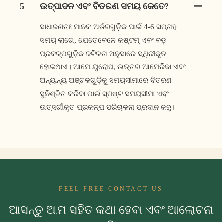
5
ଉତ୍ପାଦନ ଏବଂ ବିତରଣ ସମୟ କେତେ?
ସାଧାରଣତଃ ମାନକ ଅର୍ଡରଗୁଡ଼ିକ ପାଇଁ 4-6 ସପ୍ତାହ
ସମୟ ଲାଗେ, ଯେତେବେଳେ କଷ୍ଟମ୍ ଏବଂ ବଡ଼
ପ୍ରକଳ୍ପଗୁଡ଼ିକ ଜଟିଳତା ଅନୁସାରେ ସ୍ଥିରୀକୃତ
ହୋଇଥାଏ। ଆମେ ୟୁରୋପ, ଉତ୍ତର ଆମେରିକା ଏବଂ
ଅନ୍ୟାନ୍ୟ ଅଞ୍ଚଳଗୁଡ଼ିକୁ ସମୟସୀମାରେ ବିତରଣ
ସୁନିଶ୍ଚିତ କରିବା ପାଇଁ ସ୍ପଷ୍ଟ ସମୟସୀମା ଏବଂ
ଉତ୍ସର୍ଗୀକୃତ ପ୍ରକଳ୍ପ ପରିଚାଳନା ପ୍ରଦାନ କରୁ।
FEEL FREE CONTACT US
ଆସନ୍ତୁ ଆମ ସହିତ କଥା ହେବା ଏବଂ ଆଲୋଚନା