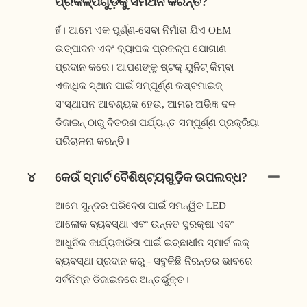
ପ୍ରକଳ୍ପଗୁଡ଼ିକୁ ସମର୍ଥନ କରନ୍ତି?
ହଁ। ଆମେ ଏକ ପୂର୍ଣ୍ଣ-ସେବା ନିର୍ମାତା ଯିଏ OEM
ଉତ୍ପାଦନ ଏବଂ ବ୍ୟାପକ ପ୍ରକଳ୍ପ ଯୋଗାଣ
ପ୍ରଦାନ କରେ। ଆପଣଙ୍କୁ ଷ୍ଟକ୍ ୟୁନିଟ୍ କିମ୍ବା
ଏକାଧିକ ସ୍ଥାନ ପାଇଁ ସମ୍ପୂର୍ଣ୍ଣ କଷ୍ଟମାଇଜ୍
ସଂସ୍ଥାପନ ଆବଶ୍ୟକ ହେଉ, ଆମର ଅଭିଜ୍ଞ ଦଳ
ଡିଜାଇନ୍ ଠାରୁ ବିତରଣ ପର୍ଯ୍ୟନ୍ତ ସମ୍ପୂର୍ଣ୍ଣ ପ୍ରକ୍ରିୟା
ପରିଚାଳନା କରନ୍ତି।
୪
କେଉଁ ସ୍ମାର୍ଟ ବୈଶିଷ୍ଟ୍ୟଗୁଡ଼ିକ ଉପଲବ୍ଧ?
ଆମେ ସୁନ୍ଦର ପରିବେଶ ପାଇଁ ସମନ୍ୱିତ LED
ଆଲୋକ ବ୍ୟବସ୍ଥା ଏବଂ ଉନ୍ନତ ସୁରକ୍ଷା ଏବଂ
ଆଧୁନିକ କାର୍ଯ୍ୟକାରିତା ପାଇଁ ଇଚ୍ଛାଧୀନ ସ୍ମାର୍ଟ ଲକ୍
ବ୍ୟବସ୍ଥା ପ୍ରଦାନ କରୁ - ସବୁକିଛି ନିରନ୍ତର ଭାବରେ
ସର୍ବନିମ୍ନ ଡିଜାଇନରେ ଅନ୍ତର୍ଭୁକ୍ତ।