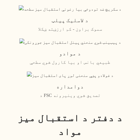
د لاسلیک پیلټ
سموک براون - کم ارزښته ښکلا
د موادو
طبیعي بانس او ​​بیا کارول شوي سطحې
دوامداره
د FSC تصدیق شوي وینیرونه
د دفتر د استقبال میز
مواد