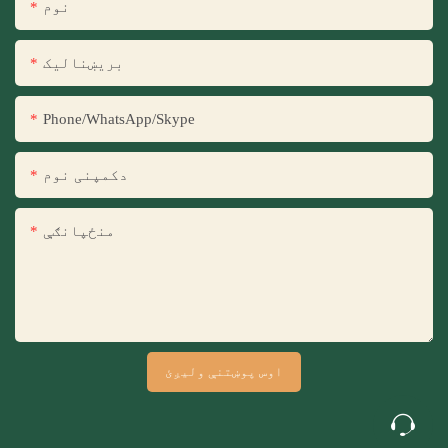
نوم
بریښنالیک
Phone/WhatsApp/Skype
دکمپنی نوم
منځپانګې
اوس پوښتنې ولیږئ