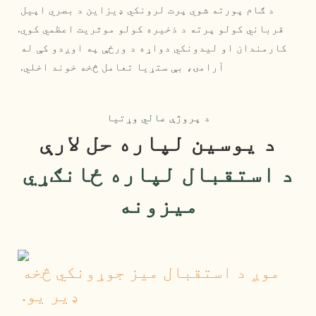
د ګام پورته شوي پرت لرونکي ډیزاین د بصري اپیل 
قرباني کولو پرته د ذخیره کولو موثریت اعظمي کوي.
 کارمندان او لیدونکي دواړه د ورځې په اوږدو کې له 
آرامۍ، بې ستړیا تعامل څخه خوند اخلي. 
د پروژې عالي وړتیا
د یوسین لپاره حل لارې
د استقبال لپاره ځانګړي
میزونه
موږ د استقبال میز جوړونکي څخه 
ډیر یو.