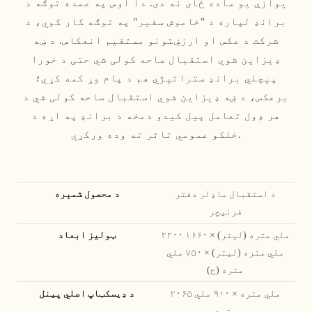
یوازې یو ساده ځای نه دی. دا اوس په عمده توګه د
برانډ لپاره د "خاموش سفیر" په توګه کار کوي، د
شرکت د عکس او ارزښتونو مستقیم انعکاس. د ښه
ډیزاین شوي استقبال ساحه کولی شي حتی د خورا
پیچلي برانډ ستراتیژي هم د پام وړ کمه کړي؛
برعکس، د ښه ډیزاین شوي استقبال ساحه کولی شي د
هر ډول تعامل پیل کیدو دمخه د برانډ په اړه د
خلکو عمومي تاثر ته وده ورکړي.
د استقبال ماډلر دفتر
د محصول شمېره
فرنیچر
۲۲۰۰ ملي متره (ليتر) × ۱۶۶۰
ټولیز ابعاد
ملي متره (ليتر) × ۷۵۰ ملي
متره (ح)
۲۰۶۵ ملي متره × ۹۰۰ ملي
د ډیسکټاپ اصلي پینل
متره