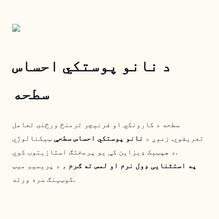
د نانو پوستکي احساس
سطحه
سطحه د کارونکي او فرنیچر ترمنځ ورځنۍ تعامل
تعریفوي. زموږ د
نانو پوستکي احساس سطحې
ټیکنالوژي
د هپټیک ډیزاین کې یو پرمختګ استازیتوب کوي.
په استثنایی ډول نرم او لمس ته ګرم
، د پریمیم میټ
کوټینګ سره ورته.