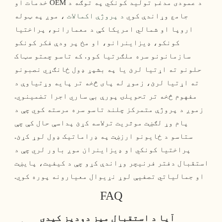
 د عمودی مدغم تولید کونکي په توګه د OEM خدمات او 
جامع وړاندې کوي 
د پروژې اکمالات
 ، موږ په ټوله 
اروپا او شمالي امریکا کې د معمارانو، پراختیا 
کونکو، ډیزاینرانو، او مخ پر ودې فکر کونکو 
سازمانونو سره ملګرتیا کوو. که تاسو چمتو سټاک 
حلونو ته اړتیا لرئ یا په بشپړ ډول ځانګړي نصبونو 
ته اړتیا لرئ، زموږ له پای څخه تر پایه وړتیاوې د 
مفهوم څخه تر تحویلۍ پورې بې ساري اجرا تضمینوي. 
 زموږ د پروژې متمرکز چلند تاسو سره مرسته کوي چې د 
پام وړ لګښت موثریت ترلاسه کړئ پداسې حال کې چې 
ستاسو د ځایونو ارزښت په ډراماتیک ډول لوړ کړئ. 
پراختیا کونکي او ډیزاینران موږ باور لري چې د 
استقبال دفتر فرنیچر وړاندې کړو چې د کیفیت، پایښت 
او جمالیاتي تصفیې لوړ نړیوال معیارونه پوره کوي. 
FAQ
آیا د استقبال میز دودیز کیدی