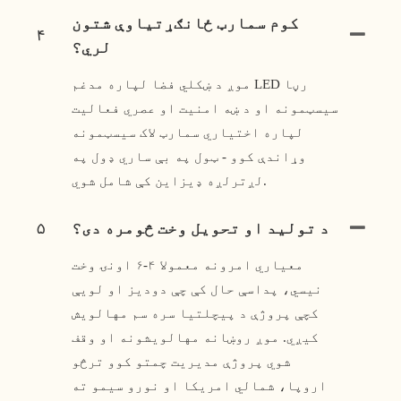
کوم سمارټ ځانګړتیاوې شتون
۴
لري؟
موږ د ښکلي فضا لپاره مدغم LED رڼا
سیسټمونه او د ښه امنیت او عصري فعالیت
لپاره اختیاري سمارټ لاک سیسټمونه
وړاندې کوو - ټول په بې ساري ډول په
لږترلږه ډیزاین کې شامل شوي.
د تولید او تحویل وخت څومره دی؟
۵
معیاري امرونه معمولا ۴-۶ اونۍ وخت
نیسي، پداسې حال کې چې دودیز او لویې
کچې پروژې د پیچلتیا سره سم مهالویش
کیږي. موږ روښانه مهالویشونه او وقف
شوي پروژې مدیریت چمتو کوو ترڅو
اروپا، شمالي امریکا او نورو سیمو ته