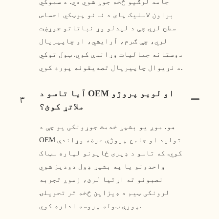
جامد لرګیو څخه جوړ شوي دي. د سموکي
براون لاسلیک پای د نانو پوټکي احساس
سطح لري چې د لیدلو وړ نباتاتو جوړښت
لري، چې ګرم، آرایشي، او چاپیریال
دوستانه جمالیات وړاندې کوي. ټول توکي
د نړیوال چاپیریال تصدیقونه پوره کوي.
آیا تاسو د OEM او لویو پروژو
۳
ملاتړ کوئ؟
هو. موږ یو بشپړ خدمت جوړونکی یو چې د
OEM تولید او جامع پروژې عرضه وړاندې
کوي. که تاسو د ډیری ځایونو لپاره سټاک
واحدونو یا په بشپړ ډول دودیز شوي
نصبونو ته اړتیا لرئ، زموږ تجربه
لرونکی ټیم د ډیزاین څخه تر تحویلۍ
پورې ټوله پروسه اداره کوي.