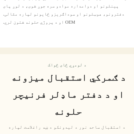
پینلونو او دوامداره موادو سره جوړ شوی، د لوړ پای
دفترونو، هوټلونو او سوداګریزو ځایونو لپاره مثالی.
OEM او د پروژې حلونه شتون لري.
د لومړي ځای ځواک
د ګمرکي استقبال میزونه 
او د دفتر ماډلر فرنیچر 
حلونه
د استقبال ساحه نور د لیدونکو د ښه راغلاست لپاره