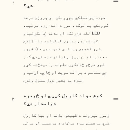
۱
شي؟
هو. د یو مسلکي جوړونکي او پروژې عرضه
کوونکي په توګه، موږ د اندازې، ترتیب،
رنګ، او مدغم ځانګړتیاو (لکه د LED
څراغونه، سمارټ قلفونه، یا اضافي
ذخیره) بشپړ تخصیص وړاندې کوو. موږ د
معمارانو او ډیزاینرانو سره نږدې کار
کوو ترڅو ځانګړي حلونه رامینځته کړو
چې ستاسو د برانډ هویت او ځایي اړتیاو
سره په بشپړ ډول سمون ولري.
کوم مواد کارول کیږي او څومره
۲
دوامدار دي؟
زموږ میزونه د طبیعي بانس او ​​بیا کارول
شوي سرچینو سره یوځای د پریمیم څو پرتې