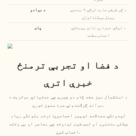
د څو طبقو جامد لرګي + منحني
د موادو
پینل ټیکنالوژي
د لوګي نسواري نانو پوستکي
پای
احساس سطحه
د فضا او تجربې ترمنځ
خبرې اترې
د استقبال میز هغه ځای دی چیرې چې عملیاتي موثریت د
برانډ څرګندونې سره سمون خوري.
لیدونکي سمدلاسه توپیر احساسوي: نرم، بلونکی رڼا،
ښکلی منحنی، او لمس شوی تودوخه چې معاصر او بې وخته
احساس کوي.