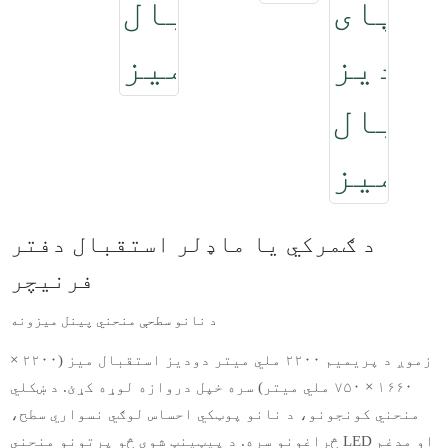
د ګمرکي یا ماډلر استقبال دفتر
فرنیچر
د نانو سطحې منحني پینل میزونه
زموږ د پریمیم ۲۲۰۰ ملي میتر دودیز استقبال میز (۲۲۰۰ ×
۱۶۶۰ × ۷۵۰ ملي میتر) سره خپل دروازه لوړه کړئ. د ښکلي
منحني کونجونو، د نانو پوټکي احساس لوګي نسواري سطح،
او مدغم LED څراغونو سره. د پیټینټ شوي څو پرتونو منحني