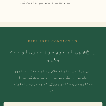
په وخت سره تحویلي ډاډمن کړو.
FEEL FREE CONTACT US
راځئ چې له موږ سره خبرې او بحث
وکړو
موږ وړاندیزونو ته خلاص یو او د دفتر فرنیچر
حلونو او نظرونو په اړه په بحث کې خورا
همکاري کوو. ستاسو پروژې ته به ډیره پاملرنه
وشي.