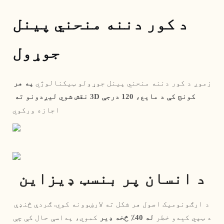
د کور دننه منحني پینل
جوړول
زموږ د کور دننه منحني پینل جوړولو ټیکنالوژي 
په هر 
کونج کې د مایع، 120 درجې 3D نقش شوي لیږدونو ته
اجازه ورکوي
د انسان پر بنسټ ډیزاین
 د ارګونومیک اصول هر شکل ته لارښوونه کوي. ګردې څنډې 
د ټپي کیدو خطر 
له 40٪ څخه ډیر
 کموي، پداسې حال کې چې 