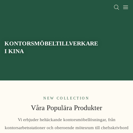
KONTORSMÖBELTILLVERKARE
I KINA
NEW COLLECTION
Våra Populära Produkter
Vi erbjuder heltäckande kontorsmöbellösningar, från
kontorsarbetsstationer och oberoende mötesrum till chefsskrivbord