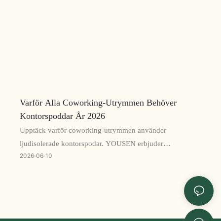
Varför Alla Coworking-Utrymmen Behöver
Kontorspoddar År 2026
Upptäck varför coworking-utrymmen använder
ljudisolerade kontorspodar. YOUSEN erbjuder
2026
06
10
högkvalitativa pods för enkel-, dubbel- och flerpersoner
med 32 dB brusreducering, höjdjusterbara skrivbord,
smart glas och utmärkt ventilation. Perfekt för bibliotek,
flygplatser och moderna kontor. MOQ 1 styck, OEM och
anpassad logotyp stöds.