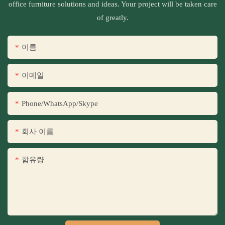
office furniture solutions and ideas. Your project will be taken care
of greatly.
이름
이메일
Phone/WhatsApp/Skype
회사 이름
함유량