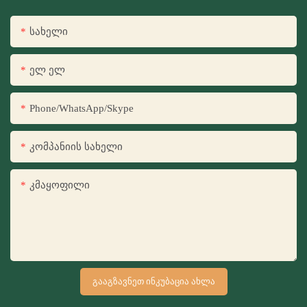
Სახელი
Ელ Ელ
Phone/WhatsApp/Skype
Კომპანიის Სახელი
Კმაყოფილი
ᲒᲐᲐᲒᲖᲐᲕᲜᲔᲗ ᲘᲜᲙᲣᲑᲐᲪᲘᲐ ᲐᲮᲚᲐ