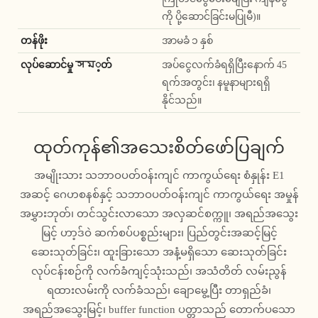
ကို ပို့ဆောင်ခြင်းမပြုမီ)။
တန်ဖိုး
အာမခံ ၁ နှစ်
လုပ်ဆောင်မှု সম့တ်
အပ်ငွေလက်ခံရရှိပြီးနောက် 45
ရက်အတွင်း၊ နမူနာများရရှိ
နိုင်သည်။
ထုတ်ကုန်၏အသေးစိတ်ဖော်ပြချက်
အမျိုးသား သဘာဝပတ်ဝန်းကျင် ကာကွယ်ရေး စံနှုန်း E1
အဆင့် ဂေဟစနစ်နှင့် သဘာဝပတ်ဝန်းကျင် ကာကွယ်ရေး အမှုန်
အမွှားဘုတ်၊ တင်သွင်းလာသော အလှဆင်စက္ကူ၊ အရည်အသွေး
မြင့် ဟာ့ဒ်ဝဲ ဆက်စပ်ပစ္စည်းများ၊ ပြည်တွင်းအဆင့်မြင့်
ဆေးသုတ်ခြင်း၊ ထူးခြားသော အနံ့မရှိသော ဆေးသုတ်ခြင်း
လုပ်ငန်းစဉ်ကို လက်ခံကျင့်သုံးသည်၊ အသံတိတ် လမ်းညွန်
ရထားလမ်းကို လက်ခံသည်၊ ချောမွေ့ပြီး တာရှည်ခံ၊
အရည်အသွေးမြင့်၊ buffer function ပတ္တာသည် တောက်ပသော