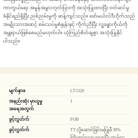
ကာကွယ်ရေး အမှုန်အမွှားဘုတ်ပြားကို အသုံးပြုထားပြီး ဝတ်ဆင်မှု
ခံနိုင်ရည်ရှိပြီး ညစ်ညမ်းမှုကို ဆန့်ကျင်သည်။ ဖော်မယ်လ်ဒီဟိုက်သည်
အမျိုးသားအဆင့် စမ်းသပ်မှုစံနှုန်းနှင့် ကိုက်ညီပြီး လူ့ခန္ဓာကိုယ်ကို
အန္တရာယ်ဖြစ်စေမည်မဟုတ်ပါ။ ယုံကြည်စိတ်ချစွာ အသုံးပြုနိုင်
ပါသည်။
မျက်နှာဖ
LT5320
အနည်းဆုံး မှာယူမှု
1
အရေအတွက်
ခွင့်လွှတ်က်
FOB
ခွင့်လွှတ်က်
TT (ပို့ဆောင်ခြင်းမပြုမီ 30%
ကြိုတင်ငွေပေးချေပြီး ကျန်ငွေ