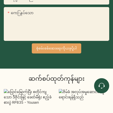
ကေြနပ်သော
စုံစမ်းစစ်ဆေးရေးကိုယခုပို့ပါ
ဆက်စပ်ထုတ်ကုန်များ