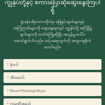
ကျွန်ုပ်တို့နှင့် စကားပြောဆိုဆွေးနွေးကြပါ
စို့
ရုံးခန်းပရိဘောဂဆိုင်ရာ ဖြေရှင်းချက်များနှင့်
အကြံဉာဏ်များကို ဆွေးနွေးရာတွင် ကျွန်ုပ်တို့ အကြံပြု
ချက်များကို လက်ခံကြိုဆိုပြီး အလွန်ပူးပေါင်း
ဆောင်ရွက်ပါသည်။ သင့်ပရောဂျက်ကို အထူးဂရုစိုက်
ပေးပါမည်။
နံမယ်
အီးမေးလ်
Phone/WhatsApp/Skype
ကုမ္ပဏီအမည်