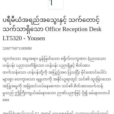
ပရီမီယံအရည်အသွေးနှင့် သက်တောင့်
သက်သာရှိသော Office Reception Desk
LT5320 - Yousen
3200*760*1100MM
ထူးကဲသော အမူအရာ၊ မွန်မြတ်သော စရိုက်လက္ခဏာ၊ ခံ့ညားသော
ဟန်ပန်၊ ပညာသတိရှိသော ဟန်ပန်၊ ပညာရှိနှင့် စိတ်အား
ထက်သန်သော ဟန်ပန်တို့ကို အပြည့်အဝ ပြသပြီး မိုင်ထောင်ပေါင်း
များစွာ ဝေးကွာသော ဗျူဟာကို အနိုင်ယူရာတွင် သင်၏ ထူးခြားသော
အပြုအမူကို အမြဲထင်ဟပ်နေစေကာ၊ သင်၏ စိတ်အားထက်သန်
မှုသည် ဤကြီးကျယ်ခမ်းနားသော ဉာဏ်ပညာဖြင့် ပို၍ ခမ်းနားလာပါ
စေ။
အခြေခံပစ္စည်းသည် E1 အဆင့် ဂေဟစနစ်နှင့် သဘာဝပတ်ဝန်းကျင်