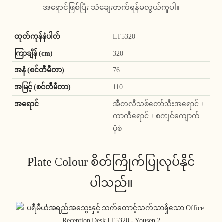
အရောင်ဖြစ်ပြီး သံချေးတက်ရန်မလွယ်ကူပါ။
ထုတ်ကုန်နံပါတ်
LT5320
ကြာချိန် (cm)
320
အနံ (စင်တီမီတာ)
76
အမြင့် (စင်တီမီတာ)
110
အရောင်
အီတလီသစ်တော်သီးအရောင် +
ကာကီရောင် + စကျင်ကျောက်
ပုံစံ
Plate Colour စိတ်ကြိုက်ပြုလုပ်နိုင်
ပါသည်။