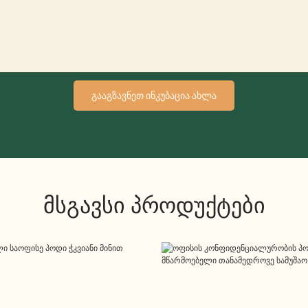
ᲒᲐᲐᲒᲖᲐᲕᲜᲔᲗ ᲘᲜᲙᲣᲑᲐᲪᲘᲐ ᲐᲮᲚᲐ
Მსგავსი Პროდუქტები