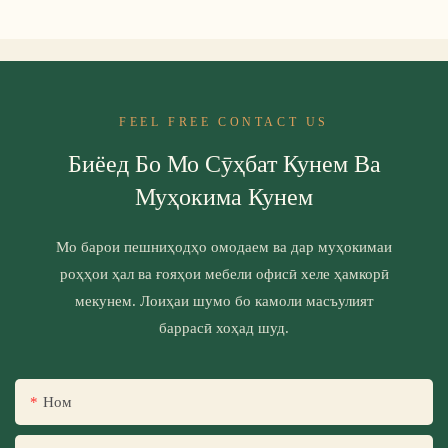
FEEL FREE CONTACT US
Биёед Бо Мо Сӯҳбат Кунем Ва
Муҳокима Кунем
Мо барои пешниҳодҳо омодаем ва дар муҳокимаи
роҳҳои ҳал ва ғояҳои мебели офисӣ хеле ҳамкорӣ
мекунем. Лоиҳаи шумо бо камоли масъулият
баррасӣ хоҳад шуд.
Ном