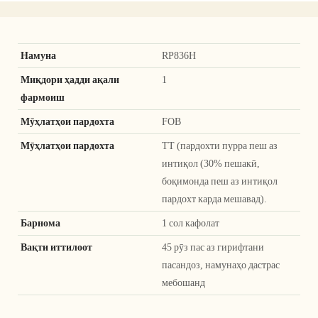
Намуна
RP836H
Миқдори ҳадди ақали
1
фармоиш
Мӯҳлатҳои пардохта
FOB
Мӯҳлатҳои пардохта
TT (пардохти пурра пеш аз
интиқол (30% пешакӣ,
боқимонда пеш аз интиқол
пардохт карда мешавад).
Барнома
1 сол кафолат
Вақти иттилоот
45 рӯз пас аз гирифтани
пасандоз, намунаҳо дастрас
мебошанд