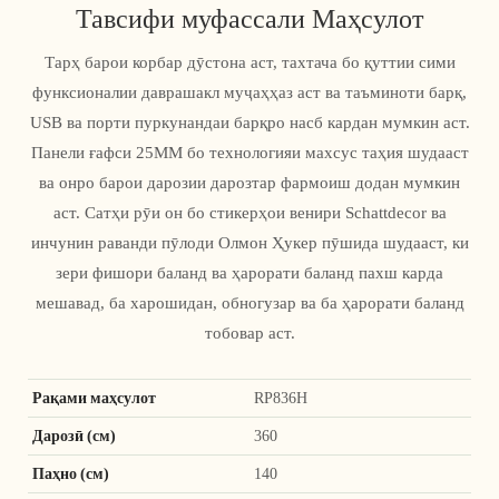
Тавсифи муфассали Маҳсулот
Тарҳ барои корбар дӯстона аст, тахтача бо қуттии сими
функсионалии даврашакл муҷаҳҳаз аст ва таъминоти барқ,
USB ва порти пуркунандаи барқро насб кардан мумкин аст.
Панели ғафси 25MM бо технологияи махсус таҳия шудааст
ва онро барои дарозии дарозтар фармоиш додан мумкин
аст. Сатҳи рӯи он бо стикерҳои венири Schattdecor ва
инчунин раванди пӯлоди Олмон Ҳукер пӯшида шудааст, ки
зери фишори баланд ва ҳарорати баланд пахш карда
мешавад, ба харошидан, обногузар ва ба ҳарорати баланд
тобовар аст.
Рақами маҳсулот
RP836H
Дарозӣ (см)
360
Паҳно (см)
140