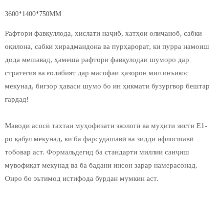
3600*1400*750MM
Рафтори фавқуллода, хислати наҷиб, хатҳои олиҷаноб, сабки
оқилона, сабки хирадмандона ва пурҳарорат, ки пурра намоиш
дода мешавад, ҳамеша рафтори фавқулодаи шуморо дар
стратегия ва ғолибият дар масофаи ҳазорон мил инъикос
мекунад, бигзор ҳаваси шумо бо ин ҳикмати бузургвор бештар
гардад!
Маводи асосӣ тахтаи муҳофизати экологӣ ва муҳити зисти E1-
ро қабул мекунад, ки ба фарсудашавӣ ва зидди ифлосшавӣ
тобовар аст. Формальдегид ба стандарти миллии санҷиш
мувофиқат мекунад ва ба бадани инсон зарар намерасонад.
Онро бо эътимод истифода бурдан мумкин аст.