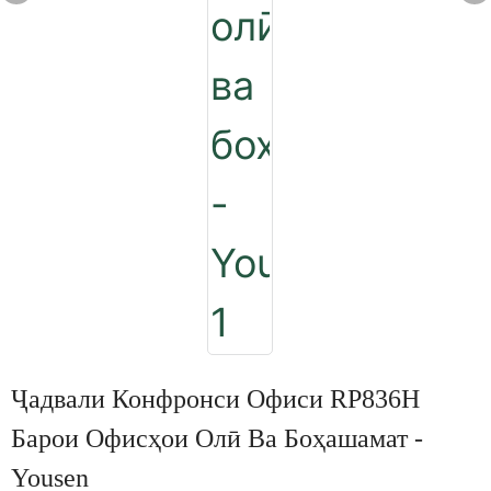
Ҷадвали Конфронси Офиси RP836H
Барои Офисҳои Олӣ Ва Боҳашамат -
Yousen