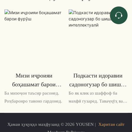
Мизи иҷроияи
Подкасти идоравии
боҳашамат барои
садоногузар бо шишаи
фурӯш
интеллектуалӣ
Ба мизоҷон таъсир расонед.
Бо як клик аз шаффоф ба
Роҳбаронро тавоно гардонед.
махфӣ гузаред. Таваҷҷӯҳ ва
кушодагиро мувозинат кунед
Ҳамаи ҳуқуқҳо маҳфузанд © 2026 YOUSEN |
Харитаи сайт