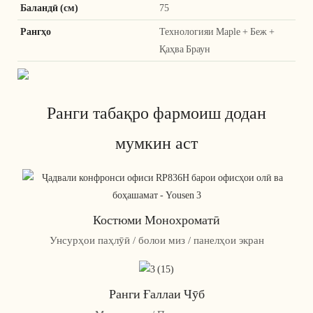
Баландӣ (см)
75
Рангҳо
Технологияи Maple + Беж +
Қаҳва Браун
Ранги табақро фармоиш додан
мумкин аст
Костюми Монохроматӣ
Унсурҳои паҳлӯӣ / болои миз / панелҳои экран
Ранги Ғаллаи Чӯб