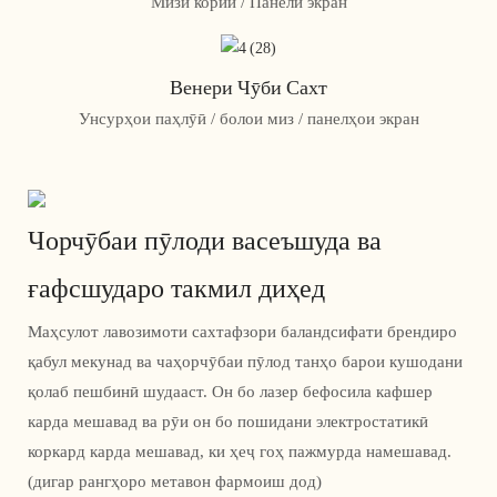
Мизи кории / Панели экран
Венери Чӯби Сахт
Унсурҳои паҳлӯӣ / болои миз / панелҳои экран
Чорчӯбаи пӯлоди васеъшуда ва
ғафсшударо такмил диҳед
Маҳсулот лавозимоти сахтафзори баландсифати брендиро
қабул мекунад ва чаҳорчӯбаи пӯлод танҳо барои кушодани
қолаб пешбинӣ шудааст. Он бо лазер бефосила кафшер
карда мешавад ва рӯи он бо пошидани электростатикӣ
коркард карда мешавад, ки ҳеҷ гоҳ пажмурда намешавад.
(дигар рангҳоро метавон фармоиш дод)