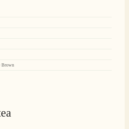
e Brown
tea