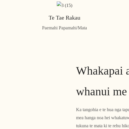
Te Tae Rakau
Paemahi Papamahi/Mata
Whakapai a
whanui me 
Ka tangohia e te hua nga tap
mea hanga noa hei whakatuwhe
tukuna te mata ki te rehu hik