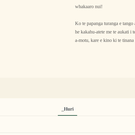
whakaaro nui!
Ko te papanga turanga e tango 
he kakahu-atete me te aukati i
a-motu, kare e kino ki te tinan
_Huri