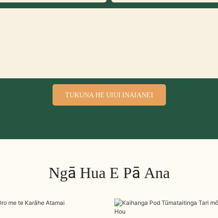
TUKUNA HE UIUI INAIANEI
Ngā Hua E Pā Ana