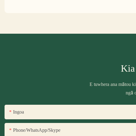
Kia
E tuwhera ana mātou ki
ngā o
Ingoa
Phone/WhatsApp/Skype