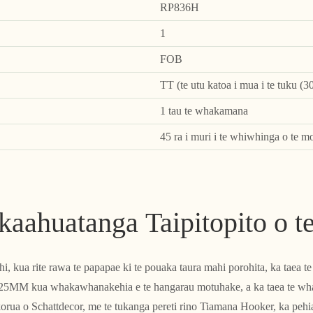
RP836H
1
FOB
TT (te utu katoa i mua i te tuku (3
1 tau te whakamana
45 ra i muri i te whiwhinga o te m
aahuatanga Taipitopito o t
 kua rite rawa te papapae ki te pouaka taura mahi porohita, ka taea te
 25MM kua whakawhanakehia e te hangarau motuhake, a ka taea te whak
ua o Schattdecor, me te tukanga pereti rino Tiamana Hooker, ka pehia i 