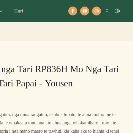
_Huri
inga Tari RP836H Mo Nga Tari
Tari Papai - Yousen
gatira, nga raina rangatira, te ahua tupato, te ahua mohio me te
a, e whakaatu tonu ana i to ahuatanga whakamiharo i roto i te
oria i nga mano maero te tawhiti, kia kaha ake to hiahia ki tenei