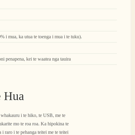
0% i mua, ka utua te toenga i mua i te tuku).
oni penapena, kei te waatea nga tauira
e Hua
 whakauru i te hiko, te USB, me te
arite mo te roa roa. Ka hipokina te
raro i te pehanga teitei me te teitei