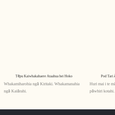
Tēpu Kaiwhakahaere Ataahua hei Hoko
Pod Tari 
Whakamiharohia ngā Kiritaki. Whakamanahia
Huri mai i te m
ngā Kaiārahi.
pāwhiri kotahi. 
tuwhera