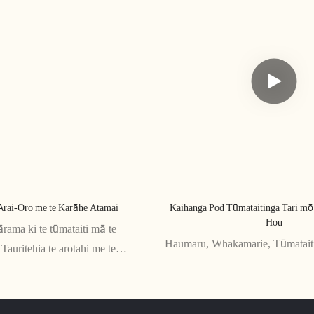
Ārai-Oro me te Karāhe Atamai
Kaihanga Pod Tūmataitinga Tari m
Hou
ārama ki te tūmataiti mā te
Haumaru, Whakamarie, Tūmatait
Tauritehia te arotahi me te