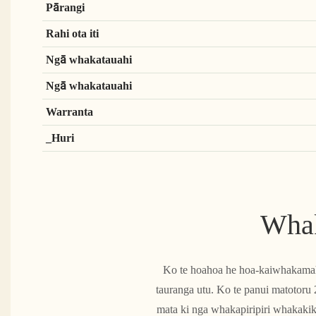
Pārangi
Rahi ota iti
Ngā whakatauahi
Ngā whakatauahi
Warranta
_Huri
Whak
Ko te hoahoa he hoa-kaiwhakamahi,
tauranga utu. Ko te panui matotoru
mata ki nga whakapiripiri whakakikor