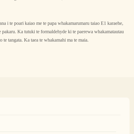
ana i te poari kaiao me te papa whakamarumaru taiao E1 karaehe,
 te pakaru. Ka tutuki te formaldehyde ki te paerewa whakamatautau
a o te tangata. Ka taea te whakamahi ma te maia.