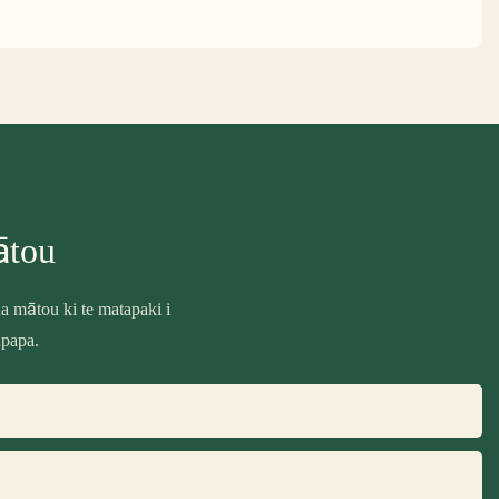
ātou
 mātou ki te matapaki i
upapa.