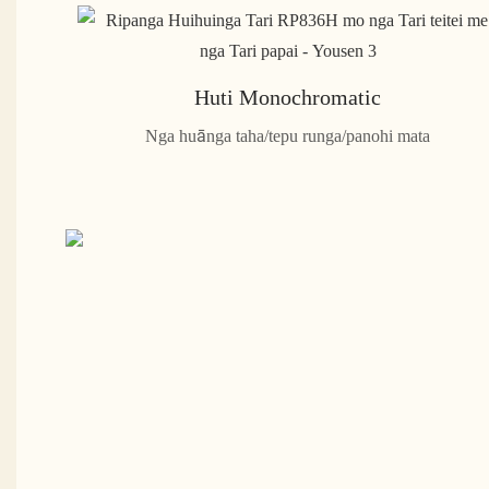
Huti Monochromatic
Nga huānga taha/tepu runga/panohi mata