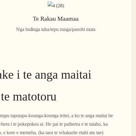
Te Rakau Maamaa
Nga huānga taha/tepu runga/panohi mata
ke i te anga maitai
te matotoru
utapu taputapu-kounga-kounga teitei, a ko te anga maitai he
ra i te pokepokea ai. He pai te paiherea e te taiaho, ka
o, e kore e memeha. (ka taea te whakarite etahi atu tae)