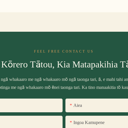
FEEL FREE CONTACT US
 Kōrero Tātou, Kia Matapakihia T
 ngā whakaaro me ngā whakaaro mō ngā taonga tari, ā, e mahi tahi ana
tinga me ngā whakaaro mō ēnei taonga tari. Ka tino manaakitia tō ka
Aiea
Ingoa Kamupene