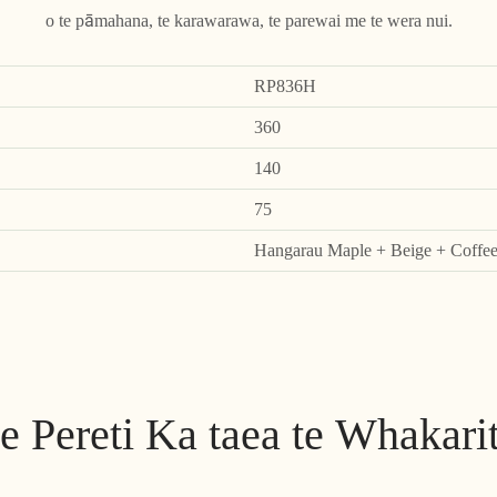
o te pāmahana, te karawarawa, te parewai me te wera nui.
RP836H
360
140
75
Hangarau Maple + Beige + Coffe
e Pereti Ka taea te Whakari