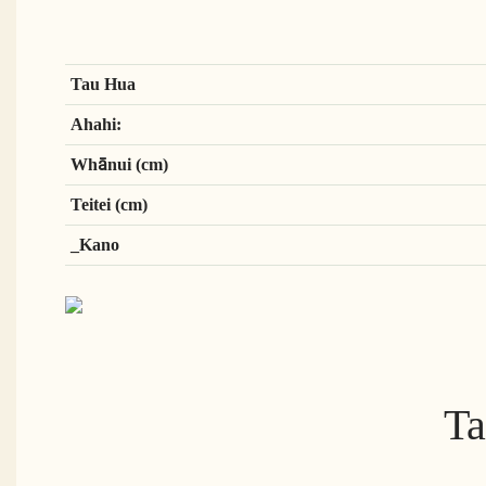
Tau Hua
Ahahi:
Whānui (cm)
Teitei (cm)
_Kano
Ta