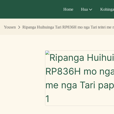
Home
Hua
Kohing
Yousen
Ripanga Huihuinga Tari RP836H mo nga Tari teitei me n