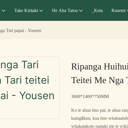
a
Take Kiritaki
He Aha Tatou
_Ketu
Rauemi
ga Tari papai - Yousen
Ripanga Huihu
Teitei Me Nga 
3600*1400*750MM
Ko te ahua tino pai, te ahua ran
kaingākau, kua tino whakaatuhi
whakatakoto rautaki me te wikit