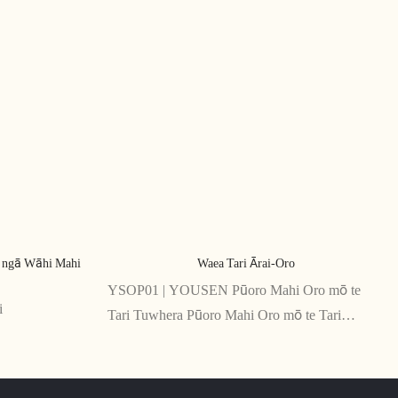
ō ngā Wāhi Mahi
Waea Tari Ārai-Oro
YSOP01 | YOUSEN Pūoro Mahi Oro mō te
i
Tari Tuwhera Pūoro Mahi Oro mō te Tari
Tuwhera