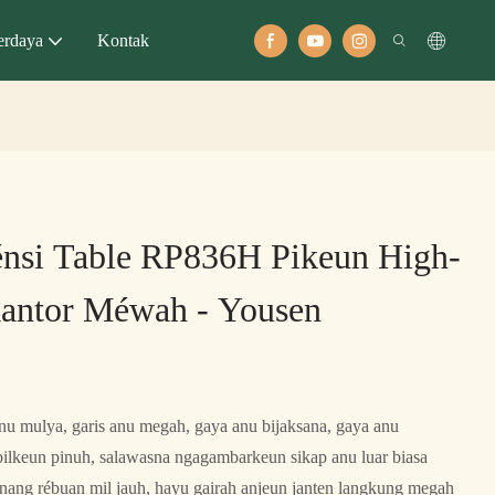
rdaya
Kontak
énsi Table RP836H Pikeun High-
antor Méwah - Yousen
 anu mulya, garis anu megah, gaya anu bijaksana, gaya anu
pilkeun pinuh, salawasna ngagambarkeun sikap anu luar biasa
unang rébuan mil jauh, hayu gairah anjeun janten langkung megah