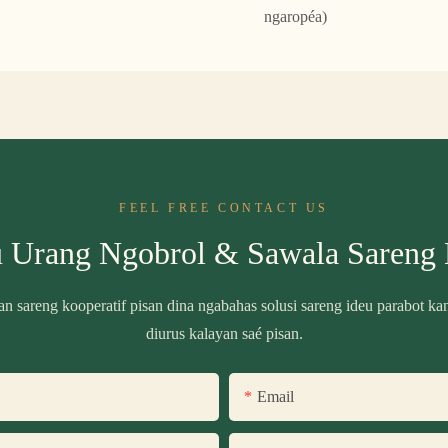
ngaropéa)
FEEL FREE CONTACT US
 Urang Ngobrol & Sawala Sareng
 sareng kooperatif pisan dina ngabahas solusi sareng ideu parabot ka
diurus kalayan saé pisan.
Email