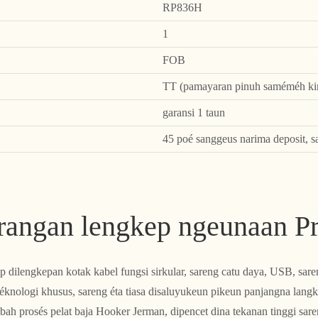
RP836H
1
FOB
TT (pamayaran pinuh saméméh kir
garansi 1 taun
45 poé sanggeus narima deposit, s
rangan lengkep ngeunaan P
dilengkepan kotak kabel fungsi sirkular, sareng catu daya, USB, saren
ologi khusus, sareng éta tiasa disaluyukeun pikeun panjangna lang
mbah prosés pelat baja Hooker Jerman, dipencet dina tekanan tinggi sare