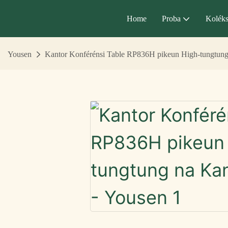
Home
Proba
Koléks
Yousen
Kantor Konférénsi Table RP836H pikeun High-tungtun