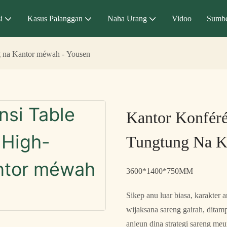
i
Kasus Palanggan
Naha Urang
Vidoo
Sumbe
g na Kantor méwah - Yousen
Kantor Konfér
Tungtung Na K
3600*1400*750MM
Sikep anu luar biasa, karakter
wijaksana sareng gairah, ditam
anjeun dina strategi sareng me