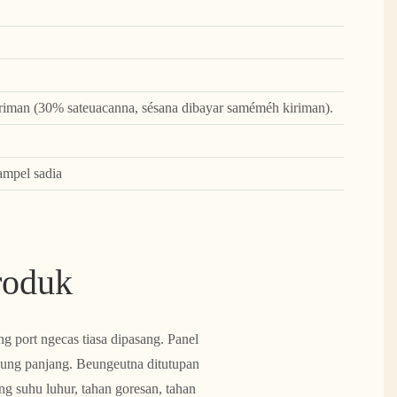
iman (30% sateuacanna, sésana dibayar saméméh kiriman).
ampel sadia
roduk
g port ngecas tiasa dipasang. Panel
kung panjang. Beungeutna ditutupan
ng suhu luhur, tahan goresan, tahan