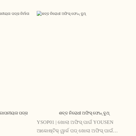
୍ ଗୋପନୀୟତା ପଡ୍ସ
ଶବ୍ଦ ନିରୋଧୀ ଅଫିସ୍ ଫୋନ୍ ବୁଥ୍
YSOP01 | ଖୋଲା ଅଫିସ୍ ପାଇଁ YOUSEN
ଆକୋଷ୍ଟିକ୍ ୱାର୍କ ପଡ୍ ଖୋଲା ଅଫିସ୍ ପାଇଁ