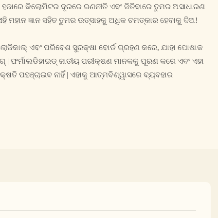
ଶିତ, ହଜାରେ କିଲୋମିଟର ଦୂରରେ ରଣନୀତି ଏବଂ ଜିତିବାରେ ତୁମର ଅସାଧାରଣ
ି ମହାନ ଜ୍ଞାନ ସହିତ ତୁମର ଉତ୍ସାହକୁ ଅଧିକ ଚମତ୍କାର ହେବାକୁ ଦିଅ!
ଲୋଜିକାଲ୍ ଏବଂ ପରିବେଶ ସୁରକ୍ଷା ବୋର୍ଡ ଗ୍ରହଣ କରେ, ଯାହା ପୋଷାକ
ଗ୍ | ଫର୍ମାଲଡିହାଇଡ୍ ଜାତୀୟ ପରୀକ୍ଷଣ ମାନକକୁ ପୂରଣ କରେ ଏବଂ ଏହା
କ୍ଷତି ପହଞ୍ଚାଇବ ନାହିଁ | ଏହାକୁ ଆତ୍ମବିଶ୍ୱାସରେ ବ୍ୟବହାର