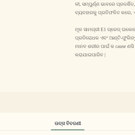
ଳୀ, ସମ୍ପୁର୍ଣ୍ଣ ଭାବରେ ପ୍ରଦର୍
ବ୍ୟବହାରକୁ ପ୍ରତିଫଳିତ କରେ, ଏହ
ମୂଳ ସାମଗ୍ରୀ E1 ଗ୍ରେଡ୍ ଇକୋ
ପ୍ରତିରୋଧକ ଏବଂ ଆଣ୍ଟି-ଫୁଲିଙ୍
ମାନବ ଶରୀର ପାଇଁ କ cause ଣସି 
କରାଯାଇପାରିବ |
ଉତ୍ସ ବିବରଣୀ