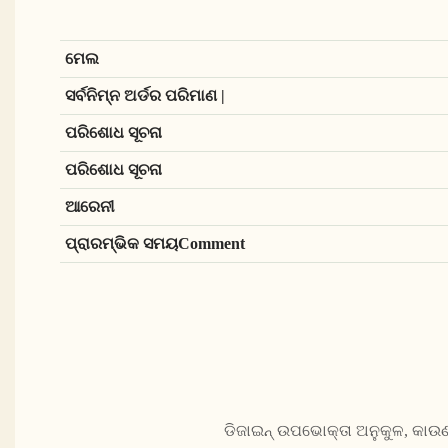
ମେଲ
ସର୍ବନିମ୍ନ ଅର୍ଡର ପରିମାଣ |
ପରିଶୋଧ ସୂଚନା
ପରିଶୋଧ ସୂଚନା
ଆରେନୀ
ପ୍ରାରମ୍ଭିକ ସମୟComment
ଡିଜାଇନ୍ ଉପଭୋକ୍ତା ଅନୁକୁଳ, କାଉଣ୍ଟ