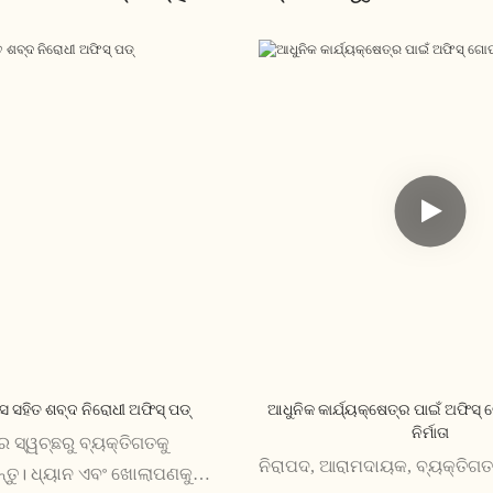
ଲାସ ସହିତ ଶବ୍ଦ ନିରୋଧୀ ଅଫିସ୍ ପଡ୍
ଆଧୁନିକ କାର୍ଯ୍ୟକ୍ଷେତ୍ର ପାଇଁ ଅଫିସ
ନିର୍ମାତା
େ ସ୍ୱଚ୍ଛରୁ ବ୍ୟକ୍ତିଗତକୁ
ନିରାପଦ, ଆରାମଦାୟକ, ବ୍ୟକ୍ତିଗତ
ନ୍ତୁ। ଧ୍ୟାନ ଏବଂ ଖୋଲାପଣକୁ