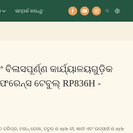
ସ
ସମ୍ପର୍କ କରନ୍ତୁ
ିଳାସପୂର୍ଣ୍ଣ କାର୍ଯ୍ୟାଳୟଗୁଡ଼ିକ
ନଫରେନ୍ସ ଟେବୁଲ୍ RP836H -
ରିତ୍ର, ମହାନ୍ ରେଖା, ଚତୁର ଶ style ଳୀ, ଜ୍ଞାନୀ ଏବଂ ଉତ୍ସାହୀ ଶ style