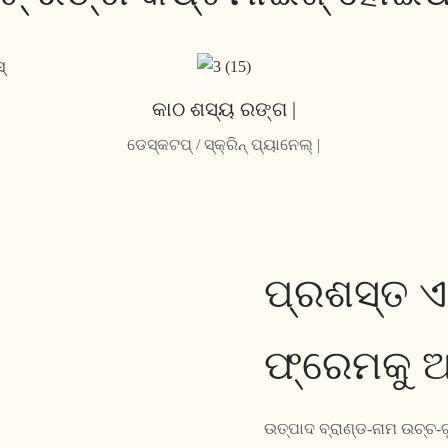
କାଠ ଶସ୍ୟ ରଙ୍ଗ |
ଡେସ୍କଟପ୍ / ସ୍କ୍ରିନ୍ ପ୍ୟାନେଲ୍ |
ପ୍ରଶସ୍ତ ଏ
ଫ୍ରେମକୁ ଅ
ଉତ୍ପାଦ ବ୍ରାଣ୍ଡ-ନାମ ଉଚ୍ଚ-ଗ