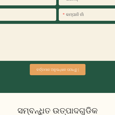
କମ୍ପାନି ନାଁ
ବର୍ତ୍ତମାନ ଅନୁସନ୍ଧାନ ପଠାନ୍ତୁ |
ସମ୍ବନ୍ଧିତ ଉତ୍ପାଦଗୁଡିକ