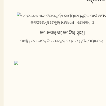
ମୋନୋକ୍ରୋମେଟିକ୍ ସୁଟ୍ |
ପାର୍ଶ୍ୱ ଉପାଦାନଗୁଡିକ / ଟେବୁଲ୍ ଟପ୍ସ / ସ୍କ୍ରିନ୍ ପ୍ୟାନେଲ୍ |