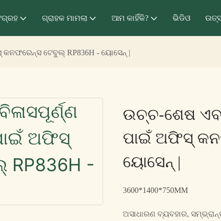
ଂଗ୍ରହ
ଗ୍ରାହକ ମାମଲା
ଆମ କାହିଁକି?
ଭିଡିଓ
ଉତ୍
ିସ୍ କନଫରେନ୍ସ ଟେବୁଲ୍ RP836H - ୟୋସେନ୍ |
ଉଚ୍ଚ-ଶେଷ ଏବଂ ବ
ପାଇଁ ଅଫିସ୍ କ
ୟୋସେନ୍ |
3600*1400*750MM
ଅସାଧାରଣ ବ୍ୟବହାର, ସମ୍ଭ୍ରାନ୍ତ ଚ