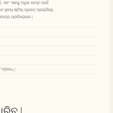
, ଏବଂ ଏହାକୁ ଅଧିକ ଲମ୍ବ ପାଇଁ
 ହୁକର୍ ଷ୍ଟିଲ୍ ପ୍ଲେଟ୍ ପ୍ରକ୍ରିୟା,
ମାତ୍ରା ପ୍ରତିରୋଧକ |
ବ୍ରାଉନ୍ |
ରିବ |