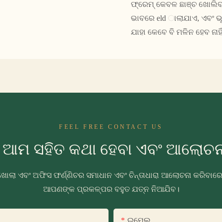
ଫ୍ରେମ୍ କେବଳ ଛାଞ୍ଚ ଖୋଲିବା 
ଭାବରେ eld ାଲାଯାଏ, ଏବଂ ଭୂପ
ଯାହା କେବେ ବି ମଳିନ ହେବ ନାହ
FEEL FREE CONTACT US
ୁ ଆମ ସହିତ କଥା ହେବା ଏବଂ ଆଲୋଚନା
ଖୋଲା ଏବଂ ଅଫିସ ଫର୍ଣ୍ଣିଚର ସମାଧାନ ଏବଂ ଚିନ୍ତାଧାରା ଆଲୋଚନା କରିବା
ଆପଣଙ୍କ ପ୍ରକଳ୍ପର ବହୁତ ଯତ୍ନ ନିଆଯିବ।
ଇମେଲ୍