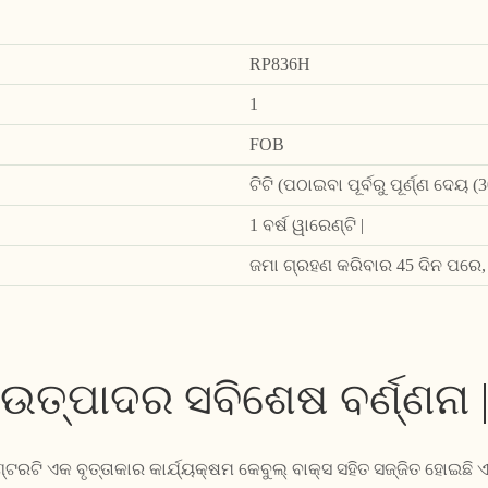
RP836H
1
FOB
ଟିଟି (ପଠାଇବା ପୂର୍ବରୁ ପୂର୍ଣ୍ଣ ଦେୟ
1 ବର୍ଷ ୱାରେଣ୍ଟି |
ଜମା ଗ୍ରହଣ କରିବାର 45 ଦିନ ପରେ,
ଉତ୍ପାଦର ସବିଶେଷ ବର୍ଣ୍ଣନା 
ରଟି ଏକ ବୃତ୍ତାକାର କାର୍ଯ୍ୟକ୍ଷମ କେବୁଲ୍ ବାକ୍ସ ସହିତ ସଜ୍ଜିତ ହୋଇଛି ଏବଂ