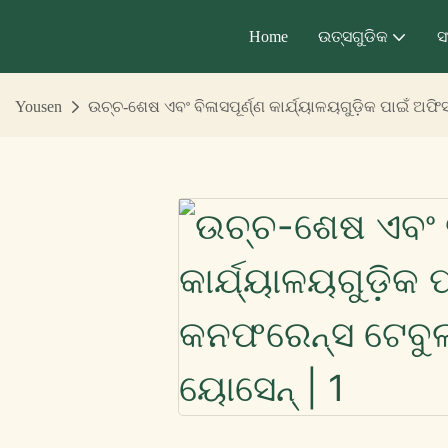
Home
ଉତ୍ସଗୁଡିକ
ସ
Yousen
ଉଚ୍ଚ-ଶେଷ ଏବଂ ବିଳାସପୂର୍ଣ୍ଣ କାର୍ଯ୍ୟାଳୟଗୁଡ଼ିକ ପାଇଁ ଅଫ