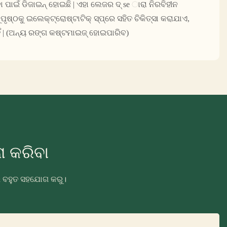
ପାଇଁ ଡିଜାଇନ୍ ହୋଇଛି | ଏହା ଲେଜର ଦ୍ se ାରା ନିରବିହୀନ
ୃଷ୍ଠକୁ ଇଲେକ୍ଟ୍ରୋଷ୍ଟାଟିକ୍ ସ୍ପ୍ରେ ସହିତ ଚିକିତ୍ସା କରାଯାଏ,
ିଁ | (ଅନ୍ୟ ରଙ୍ଗ କଷ୍ଟମାଇଜ୍ ହୋଇପାରିବ)
 କରିବା
ରେ ବହୁତ ସହଯୋଗ କରୁ।