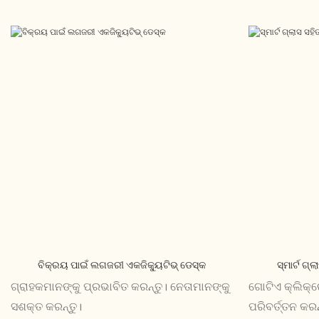
ବିକ୍ରୟ ପାଇଁ ଲଗଜରୀ ଏକଜିକ୍ୟୁଟିଭ୍ ଡେସ୍କ
ସ୍ମାର୍ଟ ଗ୍
ଗ୍ରାହକମାନଙ୍କୁ ପ୍ରଭାବିତ କରନ୍ତୁ। ନେତାମାନଙ୍କୁ
ଗୋଟିଏ କ୍ଲିକ୍‌ର
ସଶକ୍ତ କରନ୍ତୁ।
ପରିବର୍ତ୍ତନ କର