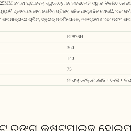
| 25MM ମୋଟା ପ୍ୟାନେଲ୍ ସ୍ୱତନ୍ତ୍ର ଟେକ୍ନୋଲୋଜି ଦ୍ୱାରା ବିକଶିତ ହୋଇଛି
୍ଠଟି ସ୍କାଟଡେକୋର ଭେନିର୍ ଷ୍ଟିକର୍ ସହିତ ଆଚ୍ଛାଦିତ ହୋଇଛି, ଏବଂ ଜର୍ମାନ
 ତାପମାତ୍ରାରେ ଚାପିତ, ସ୍କ୍ରାଚ୍ ପ୍ରତିରୋଧକ, ଜଳପ୍ରବାହ ଏବଂ ଉଚ୍ଚ ତାପ
RP836H
360
140
75
ମାପଲ୍ ଟେକ୍ନୋଲୋଜି + ବେଜି + କଫି 
ଟ୍ ରଙ୍ଗ କଷ୍ଟମାଇଜ୍ ହୋଇପା