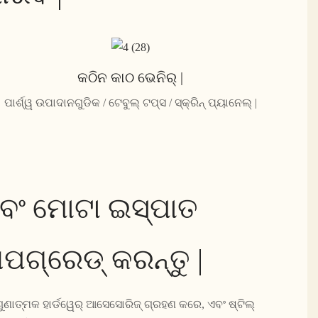
କଠିନ କାଠ ଭେନିର୍ |
ପାର୍ଶ୍ୱ ଉପାଦାନଗୁଡିକ / ଟେବୁଲ୍ ଟପ୍ସ / ସ୍କ୍ରିନ୍ ପ୍ୟାନେଲ୍ |
ବଂ ମୋଟା ଇସ୍ପାତ
ପଗ୍ରେଡ୍ କରନ୍ତୁ |
ୁଣାତ୍ମକ ହାର୍ଡୱେର୍ ଆସେସୋରିଜ୍ ଗ୍ରହଣ କରେ, ଏବଂ ଷ୍ଟିଲ୍