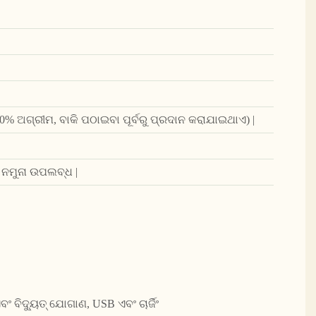
 (30% ଅଗ୍ରୀମ, ବାକି ପଠାଇବା ପୂର୍ବରୁ ପ୍ରଦାନ କରାଯାଇଥାଏ) |
 ନମୁନା ଉପଲବ୍ଧ |
|
 ବିଦ୍ୟୁତ୍ ଯୋଗାଣ, USB ଏବଂ ଚାର୍ଜିଂ