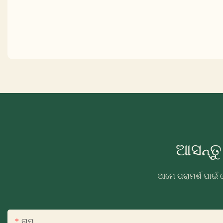
ଆସନ୍ତ
ଆମେ ପରାମର୍ଶ ପାଇଁ 
ନାମ