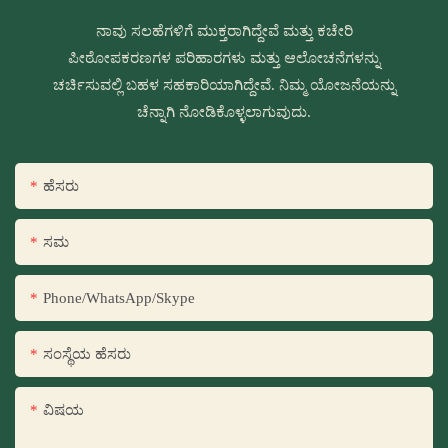
ನಾವು ಸಲಹೆಗಳಿಗೆ ಮುಕ್ತರಾಗಿದ್ದೇವೆ ಮತ್ತು ಕಚೇರಿ
ಪೀಠೋಪಕರಣಗಳ ಪರಿಹಾರಗಳು ಮತ್ತು ಆಲೋಚನೆಗಳನ್ನು
ಚರ್ಚಿಸುವಲ್ಲಿ ಬಹಳ ಸಹಕಾರಿಯಾಗಿದ್ದೇವೆ. ನಿಮ್ಮ ಯೋಜನೆಯನ್ನು
ಚೆನ್ನಾಗಿ ನೋಡಿಕೊಳ್ಳಲಾಗುವುದು.
ಹೆಸರು
ಸಮ
Phone/WhatsApp/Skype
ಸಂಸ್ಥೆಯ ಹೆಸರು
ವಿಷಯ