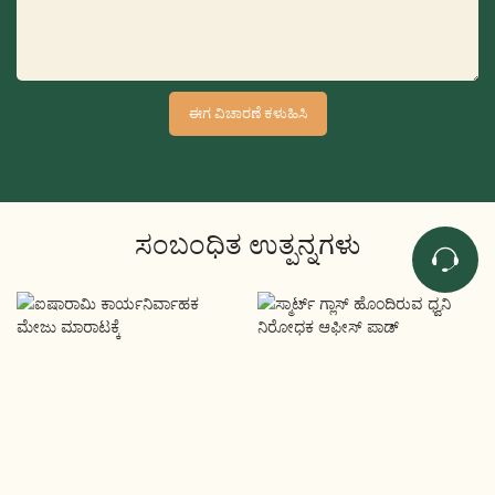
ಈಗ ವಿಚಾರಣೆ ಕಳುಹಿಸಿ
ಸಂಬಂಧಿತ ಉತ್ಪನ್ನಗಳು