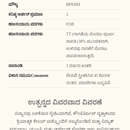
ಮೌಲ್ಯ
RP836H
ಕನಿಷ್ಠ ಆರ್ಡರ್ ಪ್ರಮಾಣ
1
ಹಣಸಂದಾಯ ಪದಗಳು
FOB
ಹಣಸಂದಾಯ ಪದಗಳು
TT (ಸಾಗಣೆಯ ಮೊದಲು ಪೂರ್ಣ
ಪಾವತಿ (30% ಮುಂಚಿತವಾಗಿ,
ಉಳಿದವು ಸಾಗಣೆಗೆ ಮೊದಲು
ಪಾವತಿಸಲಾಗುತ್ತದೆ).
ವಾರಾಂಡಿ
1 ವರ್ಷದ ಖಾತರಿ
ವಿಳಾಸ ಸಮಯComment
ಠೇವಣಿ ಸ್ವೀಕರಿಸಿದ 45 ದಿನಗಳ
ನಂತರ, ಮಾದರಿಗಳು ಲಭ್ಯವಿವೆ
ಉತ್ಪನ್ನದ ವಿವರವಾದ ವಿವರಣೆ
ವಿನ್ಯಾಸವು ಬಳಕೆದಾರ ಸ್ನೇಹಿಯಾಗಿದೆ, ಕೌಂಟರ್ಟಾಪ್ ವೃತ್ತಾಕಾರದ
ಕ್ರಿಯಾತ್ಮಕ ಕೇಬಲ್ ಬಾಕ್ಸ್ನೊಂದಿಗೆ ಸಜ್ಜುಗೊಂಡಿದೆ ಮತ್ತು ವಿದ್ಯುತ್
ಸರಬರಾಜು, ಯುಎಸ್ಬಿ ಮತ್ತು ಚಾರ್ಜಿಂಗ್ ಪೋರ್ಟ್ ಅನ್ನು ಸ್ಥಾಪಿಸಬಹುದು.