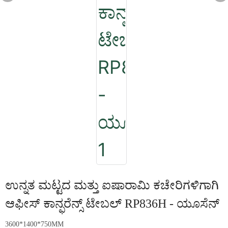
ಉನ್ನತ ಮಟ್ಟದ ಮತ್ತು ಐಷಾರಾಮಿ ಕಚೇರಿಗಳಿಗಾಗಿ
ಆಫೀಸ್ ಕಾನ್ಫರೆನ್ಸ್ ಟೇಬಲ್ RP836H - ಯೂಸೆನ್
3600*1400*750MM