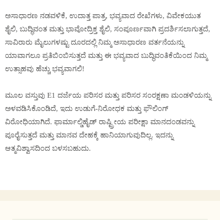
ಅಸಾಧಾರಣ ನಡವಳಿಕೆ, ಉದಾತ್ತ ಪಾತ್ರ, ಭವ್ಯವಾದ ರೇಖೆಗಳು, ವಿವೇಕಯುತ
ಶೈಲಿ, ಬುದ್ಧಿವಂತ ಮತ್ತು ಭಾವೋದ್ರಿಕ್ತ ಶೈಲಿ, ಸಂಪೂರ್ಣವಾಗಿ ಪ್ರದರ್ಶಿಸಲಾಗುತ್ತದೆ,
ಸಾವಿರಾರು ಮೈಲುಗಳಷ್ಟು ದೂರದಲ್ಲಿ ನಿಮ್ಮ ಅಸಾಧಾರಣ ವರ್ತನೆಯನ್ನು
ಯಾವಾಗಲೂ ಪ್ರತಿಬಿಂಬಿಸುತ್ತದೆ ಮತ್ತು ಈ ಭವ್ಯವಾದ ಬುದ್ಧಿವಂತಿಕೆಯಿಂದ ನಿಮ್ಮ
ಉತ್ಸಾಹವು ಹೆಚ್ಚು ಭವ್ಯವಾಗಲಿ!
ಮೂಲ ವಸ್ತುವು E1 ದರ್ಜೆಯ ಪರಿಸರ ಮತ್ತು ಪರಿಸರ ಸಂರಕ್ಷಣಾ ಮಂಡಳಿಯನ್ನು
ಅಳವಡಿಸಿಕೊಂಡಿದೆ, ಇದು ಉಡುಗೆ-ನಿರೋಧಕ ಮತ್ತು ಫೌಲಿಂಗ್
ವಿರೋಧಿಯಾಗಿದೆ. ಫಾರ್ಮಾಲ್ಡಿಹೈಡ್ ರಾಷ್ಟ್ರೀಯ ಪರೀಕ್ಷಾ ಮಾನದಂಡವನ್ನು
ಪೂರೈಸುತ್ತದೆ ಮತ್ತು ಮಾನವ ದೇಹಕ್ಕೆ ಹಾನಿಯಾಗುವುದಿಲ್ಲ. ಇದನ್ನು
ಆತ್ಮವಿಶ್ವಾಸದಿಂದ ಬಳಸಬಹುದು.