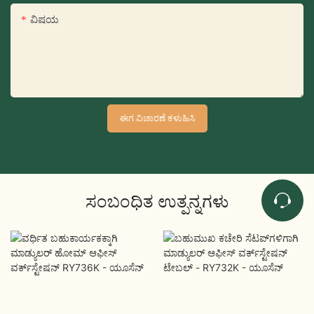
ವಿಷಯ
ಈಗ ವಿಚಾರಣೆ ಕಳುಹಿಸಿ
ಸಂಬಂಧಿತ ಉತ್ಪನ್ನಗಳು