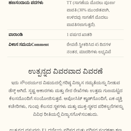
ಹಣಸಂದಾಯ ಪದಗಳು
TT (ಸಾಗಣೆಯ ಮೊದಲು ಪೂರ್ಣ
ಪಾವತಿ (30% ಮುಂಚಿತವಾಗಿ,
ಉಳಿದವು ಸಾಗಣೆಗೆ ಮೊದಲು
ಪಾವತಿಸಲಾಗುತ್ತದೆ).
ವಾರಾಂಡಿ
1 ವರ್ಷದ ಖಾತರಿ
ವಿಳಾಸ ಸಮಯComment
ಠೇವಣಿ ಸ್ವೀಕರಿಸಿದ 45 ದಿನಗಳ
ನಂತರ, ಮಾದರಿಗಳು ಲಭ್ಯವಿವೆ
ಉತ್ಪನ್ನದ ವಿವರವಾದ ವಿವರಣೆ
ಇದು ಸೌಂದರ್ಯದ ವಿಷಯದಲ್ಲಿ ಗರಿಷ್ಠ ವಿನ್ಯಾಸ ನಮ್ಯತೆಯನ್ನು ನೀಡುವ
ಡೆಸ್ಕ್ ಆಗಿದೆ. ಸ್ಪಷ್ಟ ಆಕಾರಗಳು ಮತ್ತು ನೇರ ರೇಖೆಗಳು ಉತ್ತಮ ಗುಣಮಟ್ಟದ
ಕೆಲಸದೊಂದಿಗೆ ಸಂಯೋಜಿಸುತ್ತವೆ. ಆಪೋಸಿಟ್ ಕ್ವಾಡ್‌ನೊಂದಿಗೆ, ಏಕ-ವ್ಯಕ್ತಿ
ಕಚೇರಿಗಳು, ಗುಂಪು ಕೆಲಸದ ಸ್ಥಳಗಳು ಮತ್ತು ಮುಕ್ತ-ಸ್ಥಳದ ಪರಿಕಲ್ಪನೆಗಳನ್ನು
ವಿವಿಧ ರೀತಿಯಲ್ಲಿ ವಿನ್ಯಾಸಗೊಳಿಸಬಹುದು.
ಉತ್ಪನ್ನದ ವಸ್ತುವನ್ನು E1 ದರ್ಜೆಯ ಪರಿಸರ ಮತ್ತು ಪರಿಸರ ಸಂರಕ್ಷಣಾ ಕಣ